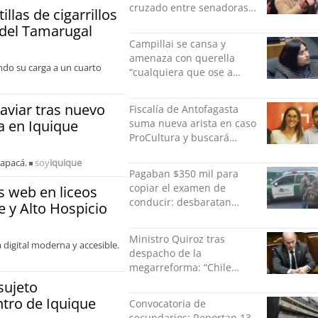
cruzado entre senadoras
llas de cigarrillos
Flores y Campillai en el
 del Tamarugal
Senado
Campillai se cansa y
amenaza con querella
ndo su carga a un cuarto
“cualquiera que ose a
hablar de mi” tras dichos
de Carter
aviar tras nuevo
Fiscalía de Antofagasta
suma nueva arista en caso
va en Iquique
ProCultura y buscará
formalizar a Alberto
rapacá.
soy
iquique
Larraín y Constanza Gómez
Pagaban $350 mil para
copiar el examen de
s web en liceos
conducir: desbaratan
e y Alto Hospicio
fraude con cámaras
ocultas y detienen a dos
Ministro Quiroz tras
personas en Antofagasta
 digital moderna y accesible.
despacho de la
megarreforma: “Chile
comienza nuevamente a
sujeto
crecer”
ntro de Iquique
Convocatoria de
secundarios: Reportan 13