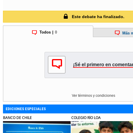
Este debate ha finalizado.
Todos
|
0
Más m
¡Sé el primero en comentar
Ver términos y condiciones
EDICIONES ESPECIALES
ILE
COLEGIO RÍO LOA
EL ABRA