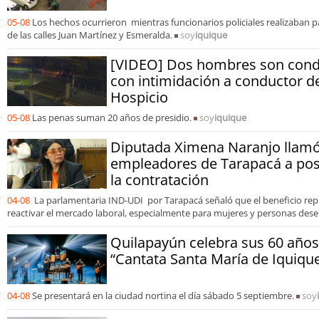
05-08
Los hechos ocurrieron mientras funcionarios policiales realizaban pa
de las calles Juan Martínez y Esmeralda.
soy
iquique
[VIDEO] Dos hombres son cond
con intimidación a conductor de
Hospicio
05-08
Las penas suman 20 años de presidio.
soy
iquique
Diputada Ximena Naranjo llamó
empleadores de Tarapacá a post
la contratación
04-08
La parlamentaria IND-UDI por Tarapacá señaló que el beneficio rep
reactivar el mercado laboral, especialmente para mujeres y personas des
Quilapayún celebra sus 60 años 
“Cantata Santa María de Iquiqu
04-08
Se presentará en la ciudad nortina el día sábado 5 septiembre.
soy