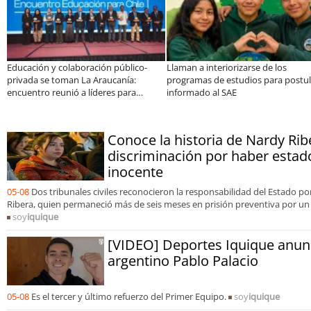
colaboración público-
Llaman a interiorizarse de los
De una coc
oman La Araucanía:
programas de estudios para postular
10 personas
unió a líderes para
informado al SAE
apoyado po
brechas y oportunidades
Conoce la historia de Nardy Rib
discriminación por haber estad
inocente
05-08
Dos tribunales civiles reconocieron la responsabilidad del Estado p
Ribera, quien permaneció más de seis meses en prisión preventiva por un f
soy
iquique
[VIDEO] Deportes Iquique anunci
argentino Pablo Palacio
05-08
Es el tercer y último refuerzo del Primer Equipo.
soy
iquique