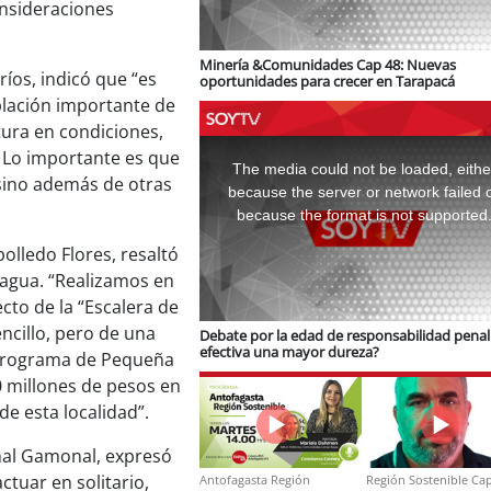
onsideraciones
Minería &Comunidades Cap 48: Nuevas
ríos, indicó que “es
oportunidades para crecer en Tarapacá
blación importante de
tura en condiciones,
This
is
. Lo importante es que
a
The media could not be loaded, eithe
modal
 sino además de otras
window.
because the server or network failed 
because the format is not supported
olledo Flores, resaltó
agua. “Realizamos en
cto de la “Escalera de
ncillo, pero de una
Debate por la edad de responsabilidad penal:
efectiva una mayor dureza?
l programa de Pequeña
0 millones de pesos en
de esta localidad”.
amal Gamonal, expresó
ctuar en solitario,
Antofagasta Región
Región Sostenible Cap