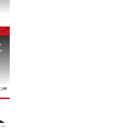
r
or
.
 ¿es
 60: