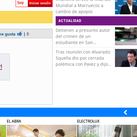
por todo el cariño, el apoyo
Soy
Iniciar sesión
Mundial a Marruecos a
del más grande de Chile"
cambio de apoyos
ACTUALIDAD
Detienen a presunto autor
e gusta
|
0
del crimen de un
estudiante en San
Bernardo
Tras reunión con Alvarado:
Squella dio por cerrada
polémica con Pavez y dijo
!
que "nos ponemos detrás
de la decisión"
ELECTROLUX
MUTUAL