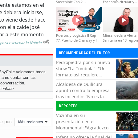
Sostenible Cap.2:
Economía circular y
mente estamos en el
Educación ambiental y
desarrollo regional
 debiera iniciarse,
formación de capacidades
técnicas
to viene desde hace
n el alcalde José
egar a este momento”.
Puertos y Logística II Cap
Minsal declara Alerta
77: Puerto de Chancay y la
Sanitaria en 13 regio
 para escuchar la Noticia
competitividad de Chile
por virus hanta
RECOMENDADAS DEL EDITOR
Pedropiedra por su nuevo
show "La Tombola": "Un
n SoyChile valoramos todos
formato así requiere
 a no contar con las
interactuar con el público,
 conversación.
Alcaldesa de Quilicura
echar la talla y no tener
entario.
apuntó contra la empresa
miedo a equivocarse"
tras incendio: “No es la
primera vez, es la cuarta”
DEPORTES
Vozinha en su
presentación en el
r por:
Más recientes
Monumental: "Agradezco
del fondo de mi corazón
Infantino ofrece la final del