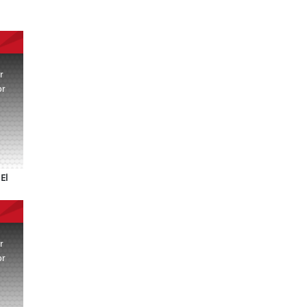
r
or
.
El
r
or
.