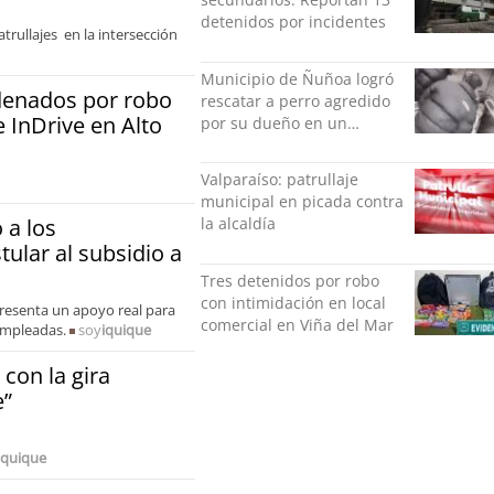
detenidos por incidentes
trullajes en la intersección
Municipio de Ñuñoa logró
enados por robo
rescatar a perro agredido
 InDrive en Alto
por su dueño en un
ascensor
Valparaíso: patrullaje
municipal en picada contra
 a los
la alcaldía
ular al subsidio a
Tres detenidos por robo
con intimidación en local
resenta un apoyo real para
comercial en Viña del Mar
empleadas.
soy
iquique
con la gira
e”
iquique