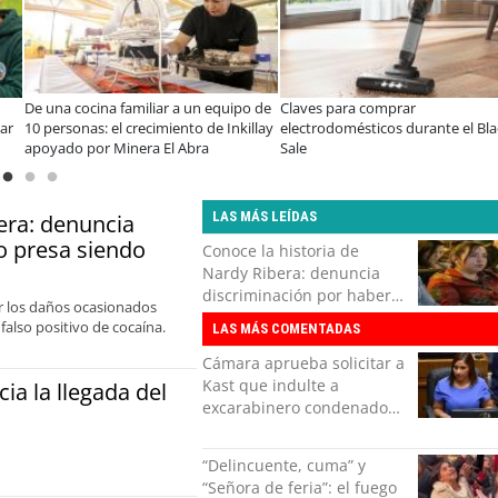
ina familiar a un equipo de
Claves para comprar
A dos año
: el crecimiento de Inkillay
electrodomésticos durante el Black
especiali
r Minera El Abra
Sale
consolid
organiza
LAS MÁS LEÍDAS
era: denuncia
o presa siendo
Conoce la historia de
Nardy Ribera: denuncia
discriminación por haber
or los daños ocasionados
estado presa siendo
also positivo de cocaína.
LAS MÁS COMENTADAS
inocente
Cámara aprueba solicitar a
Kast que indulte a
a la llegada del
excarabinero condenado
por dejar ciega a senadora
Campillai
“Delincuente, cuma” y
“Señora de feria”: el fuego