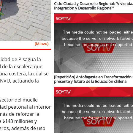
Ciclo Ciudad y Desarrollo Regional: “Vivienda,
Integración y Desarrollo Regional"
This
is
a
The media could not be loaded, eithe
modal
window.
because the server or network failed 
(Minvu)
because the format is not supported
lidad de Pisagua la
 de la escalera que
ona costera, la cual se
[Repetición] Antofagasta en Transformación: 
INVU, actuando la
presente y futuro de la Educación chilena
This
sector del muelle
is
a
The media could not be loaded, eithe
ad peatonal al interior
modal
window.
because the server or network failed 
más de reforzar la
because the format is not supported
e $143 millones y
eros, además de uso