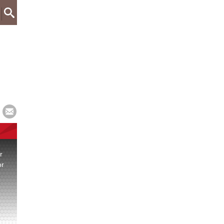
r
or
.