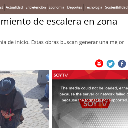
st
Actualidad
Entretención
Economía
Deportes
Tecnología
Sostenibilidad
miento de escalera en zona
nia de inicio. Estas obras buscan generar una mejor
This
is
a
The media could not be loaded, eithe
modal
window.
because the server or network failed 
because the format is not supported