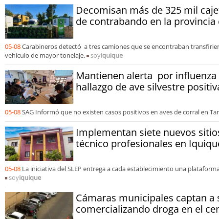
Decomisan más de 325 mil cajeti
de contrabando en la provincia
05-08
Carabineros detectó a tres camiones que se encontraban transfirie
vehículo de mayor tonelaje.
soy
iquique
Mantienen alerta por influenza 
hallazgo de ave silvestre positi
05-08
SAG Informó que no existen casos positivos en aves de corral en Ta
Implementan siete nuevos sitio
técnico profesionales en Iquiqu
05-08
La iniciativa del SLEP entrega a cada establecimiento una plataforma
soy
iquique
Cámaras municipales captan a 
comercializando droga en el ce