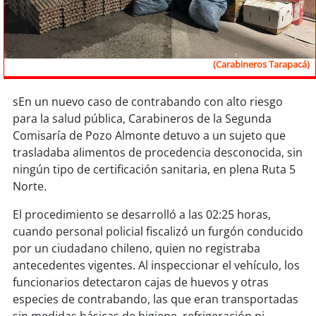
Sostenibilidad
soy
chile
(Carabineros Tarapacá)
soy
arica
sEn un nuevo caso de contrabando con alto riesgo
soy
iquique
para la salud pública, Carabineros de la Segunda
Comisaría de Pozo Almonte detuvo a un sujeto que
soy
calama
trasladaba alimentos de procedencia desconocida, sin
ningún tipo de certificación sanitaria, en plena Ruta 5
soy
antofagasta
Norte.
El procedimiento se desarrolló a las 02:25 horas,
soy
copiapó
cuando personal policial fiscalizó un furgón conducido
por un ciudadano chileno, quien no registraba
soy
valparaíso
antecedentes vigentes. Al inspeccionar el vehículo, los
funcionarios detectaron cajas de huevos y otras
soy
quillota
especies de contrabando, las que eran transportadas