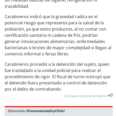
sin medidas básicas de higiene, refrigeración ni
soy
sanantonio
trazabilidad.
soy
chillán
Carabineros indicó que la gravedad radica en el
potencial riesgo que representa para la salud de la
soy
sancarlos
población, ya que estos productos, al no contar con
certificación sanitaria ni cadena de frío, podrían
soy
talcahuano
generar intoxicaciones alimentarias, enfermedades
bacterianas o brotes de mayor complejidad si llegan al
soy
concepción
comercio informal o ferias libres.
Carabineros procedió a la detención del sujeto, quien
soy
coronel
fue trasladado a la unidad policial para realizar el
procedimiento de rigor. El fiscal de turno instruyó que
soy
arauco
el detenido fuera presentado a control de detención
por el delito de contrabando.
soy
temuco
Click para escuchar la Noticia
soy
valdivia
¡Bienvenido
#ComentaristaSoyChile!
soy
osorno