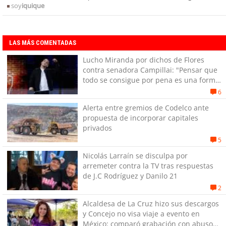
soy
iquique
LAS MÁS COMENTADAS
Lucho Miranda por dichos de Flores
contra senadora Campillai: "Pensar que
todo se consigue por pena es una forma
de quitar dignidad"
6
Alerta entre gremios de Codelco ante
propuesta de incorporar capitales
privados
5
Nicolás Larraín se disculpa por
arremeter contra la TV tras respuestas
de J.C Rodríguez y Danilo 21
2
Alcaldesa de La Cruz hizo sus descargos
y Concejo no visa viaje a evento en
México: comparó grabación con abuso