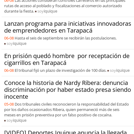
06-08
Las acciones consideran controles carreteros en las principales
rutas de acceso al poblado y fiscalizaciones al comercio autorizado
durante la fiesta.
soy
iquique
Lanzan programa para iniciativas innovadoras
de emprendedores en Tarapacá
06-08
Hasta el seis de septiembre se recibirán las postulaciones.
soy
iquique
En prisión quedó hombre por receptación de
cigarrillos en Tarapacá
06-08
El tribunal fijó un plazo de investigación de 100 días.
soy
iquique
Conoce la historia de Nardy Ribera: denuncia
discriminación por haber estado presa siendo
inocente
05-08
Dos tribunales civiles reconocieron la responsabilidad del Estado
por los daños ocasionados Ribera, quien permaneció más de seis
meses en prisión preventiva por un falso positivo de cocaína.
soy
iquique
[VIDEO] Deportes Iquique anuncia la llegada