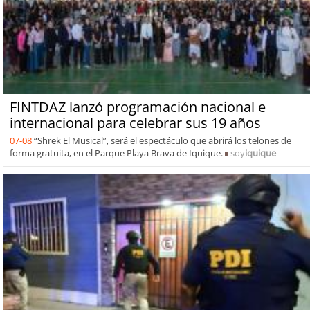
FINTDAZ lanzó programación nacional e
internacional para celebrar sus 19 años
07-08
“Shrek El Musical”, será el espectáculo que abrirá los telones de
forma gratuita, en el Parque Playa Brava de Iquique.
soy
iquique