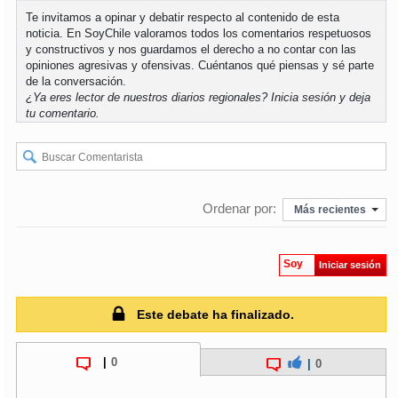
Te invitamos a opinar y debatir respecto al contenido de esta
noticia. En SoyChile valoramos todos los comentarios respetuosos
soy
puertomontt
y constructivos y nos guardamos el derecho a no contar con las
opiniones agresivas y ofensivas. Cuéntanos qué piensas y sé parte
de la conversación.
soy
chiloé
¿Ya eres lector de nuestros diarios regionales?
Inicia sesión
y deja
tu comentario.
Ordenar por:
Más recientes
Soy
Iniciar sesión
Este debate ha finalizado.
|
0
|
0