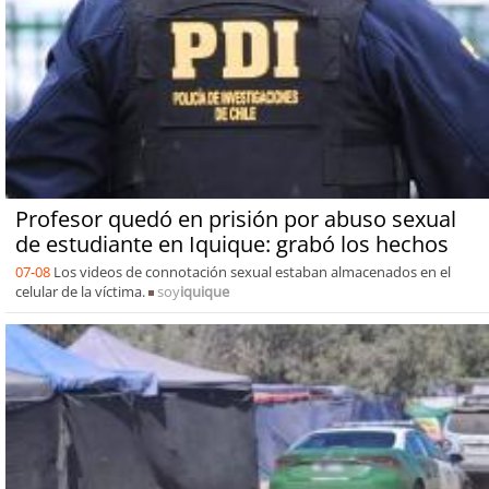
Profesor quedó en prisión por abuso sexual
de estudiante en Iquique: grabó los hechos
07-08
Los videos de connotación sexual estaban almacenados en el
celular de la víctima.
soy
iquique