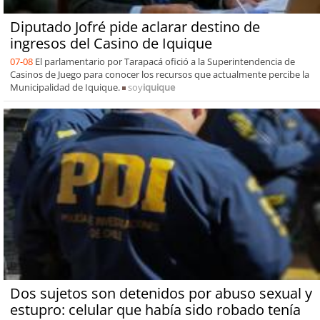
Diputado Jofré pide aclarar destino de
ingresos del Casino de Iquique
07-08
El parlamentario por Tarapacá ofició a la Superintendencia de
Casinos de Juego para conocer los recursos que actualmente percibe la
Municipalidad de Iquique.
soy
iquique
Dos sujetos son detenidos por abuso sexual y
estupro: celular que había sido robado tenía