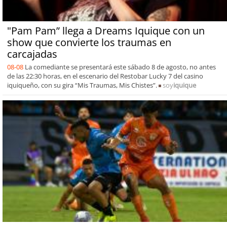
"Pam Pam” llega a Dreams Iquique con un
show que convierte los traumas en
carcajadas
08-08
La comediante se presentará este sábado 8 de agosto, no antes
de las 22:30 horas, en el escenario del Restobar Lucky 7 del casino
iquiqueño, con su gira “Mis Traumas, Mis Chistes”.
soy
iquique