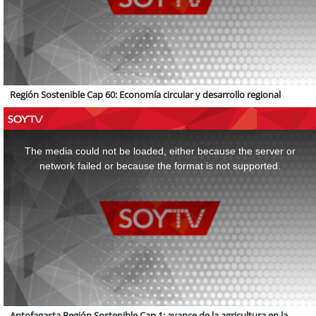
Región Sostenible Cap 60: Economía circular y desarrollo regional
This
is
a
The media could not be loaded, either because the server or
modal
window.
network failed or because the format is not supported.
Antofagasta Región Sostenible Cap 1: avance de la agricultura en la