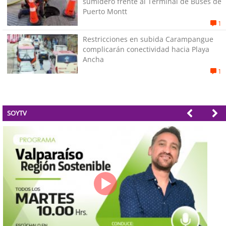
sumidero frente al Terminal de Buses de
Puerto Montt
1
Restricciones en subida Carampangue
complicarán conectividad hacia Playa
Ancha
1
SOYTV