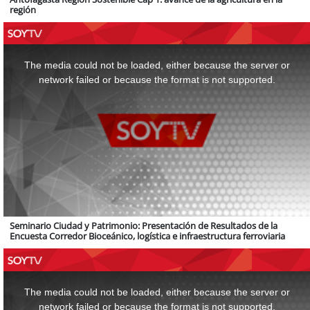
región
This
is
a
The media could not be loaded, either because the server or
modal
window.
network failed or because the format is not supported.
Seminario Ciudad y Patrimonio: Presentación de Resultados de la
Encuesta Corredor Bioceánico, logística e infraestructura ferroviaria
This
is
a
The media could not be loaded, either because the server or
modal
window.
network failed or because the format is not supported.