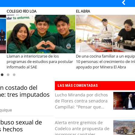
EL ABRA
ELECTROLUX
rse de los
De una cocina familiar a un equipo de
Claves para comp
ios para postular
10 personas: el crecimiento de Inkillay
electrodomésticos
apoyado por Minera El Abra
Sale
LAS MÁS COMENTADAS
n costado del
e: tres imputados
Lucho Miranda por dichos
de Flores contra senadora
Campillai: "Pensar que
iquique
todo se consigue por pena
es una forma de quitar
abuso sexual de
Alerta entre gremios de
dignidad"
os hechos
Codelco ante propuesta de
incorporar capitales