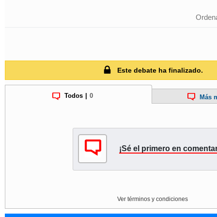
Ordena
Este debate ha finalizado.
Todos
|
0
Más m
¡Sé el primero en comentar
Ver términos y condiciones