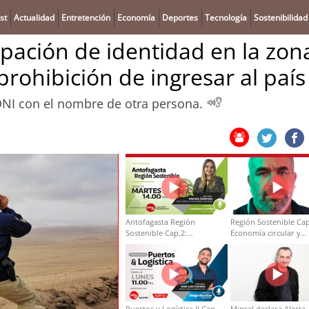
st
Actualidad
Entretención
Economía
Deportes
Tecnología
Sostenibilidad
ación de identidad en la zon
prohibición de ingresar al país
 DNI con el nombre de otra persona.
Antofagasta Región
Región Sostenible Cap
Sostenible Cap.2:
Economía circular y
Educación ambiental y
desarrollo regional
formación de capacidades
técnicas
Puertos y Logística II Cap
Minsal declara Alerta