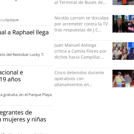
al Terminal de Buses de
Puerto Montt
Nicolás Larraín se disculpa
soy
iquique
por arremeter contra la TV
tras respuestas de J.C
al a Raphael llega
Rodríguez y Danilo 21
Juan Manuel Astorga
critica a Camila Flores por
ario del Restobar Lucky 7.
dichos hacia Campillai:
"'Señora de feria' debería
ser un elogio"
cional e
Cinco detenidos durante
 19 años
operativos con
allanamientos en
Valparaíso
ma gratuita, en el Parque Playa
tegrantes de
n mujeres y niñas