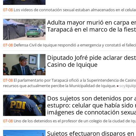
07-08
Los videos de connotación sexual estaban almacenados en el celular 
Adulta mayor murió en carpa 
Tarapacá en el marco de la fies
07-08
Defensa Civil de Iquique respondió a emergencia y constató el fallec
Diputado Jofré pide aclarar des
Casino de Iquique
07-08
El parlamentario por Tarapacá ofició a la Superintendencia de Casin
recursos que actualmente percibe la Municipalidad de Iquique.
soy
iquiq
Dos sujetos son detenidos por 
estupro: celular que había sido
imágenes de connotación sexua
07-08
Uno de los detenidos es el profesor de un colegio de la ciudad de Iq
Sujetos efectuaron disparos en l