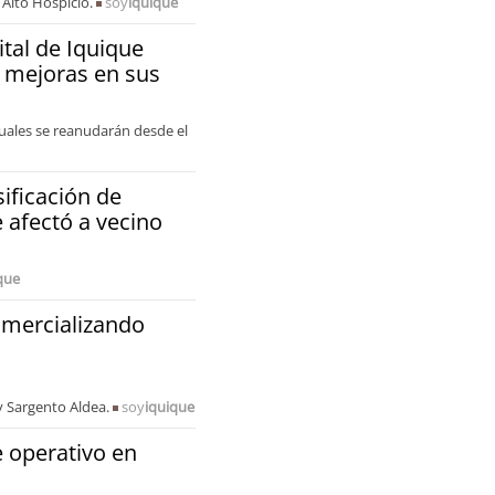
 Alto Hospicio.
soy
iquique
tal de Iquique
r mejoras en sus
uales se reanudarán desde el
ificación de
 afectó a vecino
que
omercializando
y Sargento Aldea.
soy
iquique
 operativo en