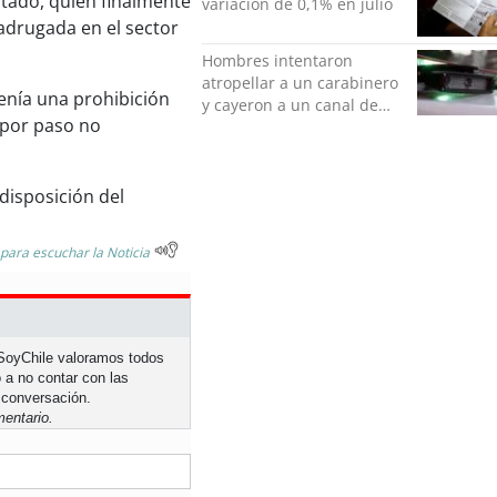
tado, quién finalmente
variación de 0,1% en julio
adrugada en el sector
Hombres intentaron
atropellar a un carabinero
tenía una prohibición
y cayeron a un canal de
 por paso no
regadío en Peñalolén
 disposición del
 para escuchar la Noticia
n SoyChile valoramos todos
 a no contar con las
 conversación.
entario.