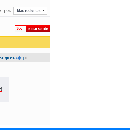
r por:
Más recientes
Soy
Iniciar sesión
e gusta
|
0
!