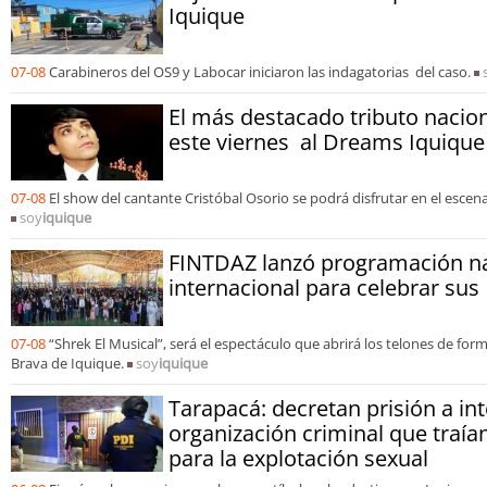
Iquique
07-08
Carabineros del OS9 y Labocar iniciaron las indagatorias del caso.
El más destacado tributo nacion
este viernes al Dreams Iquique
07-08
El show del cantante Cristóbal Osorio se podrá disfrutar en el escen
soy
iquique
FINTDAZ lanzó programación na
internacional para celebrar sus
07-08
“Shrek El Musical”, será el espectáculo que abrirá los telones de for
Brava de Iquique.
soy
iquique
Tarapacá: decretan prisión a in
organización criminal que traía
para la explotación sexual