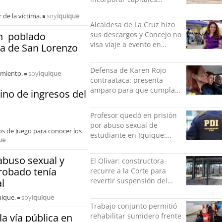
privados
de la víctima.
soy
iquique
Alcaldesa de La Cruz hizo
en poblado
sus descargos y Concejo no
visa viaje a evento en
ta de San Lorenzo
México: comparó
grabación con abuso
Defensa de Karen Rojo
imiento.
soy
iquique
sexual infantil
contraataca: presenta
amparo para que cumpla
tino de ingresos del
el resto de su pena en
libertad
Profesor quedó en prisión
por abuso sexual de
os de Juego para conocer los
estudiante en Iquique:
ue
grabó los hechos
abuso sexual y
El Olivar: constructora
 robado tenía
recurre a la Corte para
revertir suspensión del
l
Minvu
uique.
soy
iquique
Trabajo conjunto permitió
a vía pública en
rehabilitar sumidero frente