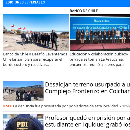
EDICIONES ESPECIALES
BANCO DE CHILE
COLEGIO RÍO LOA
afío Levantemos
Educación y colaboración público-
Llaman a interioriza
 recuperar el
privada se toman La Araucanía:
programas de estud
ivar
encuentro reunió a líderes para
informado al SAE
a Región de
abordar las brechas y oportunidades
Desalojan terreno usurpado a u
Complejo Fronterizo en Colchan
07-08
La denuncia fue presentada por pobladores de esta localidad.
soy
Profesor quedó en prisión por 
estudiante en Iquique: grabó l