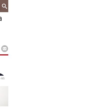
a
 60: