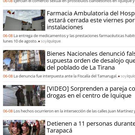
06-08
Ejercían el comercio sexual en prostíbulos clandestinos en Iquique y
Farmacia Ambulatoria del Hospi
estará cerrada este viernes po
instalaciones
06-08
La entrega de medicamentos y las prestaciones farmacéuticas habit
lunes 10 de agosto.
soy
iquique
Bienes Nacionales denunció fals
supuesta orden de desalojo que
del poblado de La Tirana
06-08
La denuncia fue interpuesta ante la Fiscalía del Tamarugal.
soy
iqui
[VIDEO] Sorprenden a pareja c
drogas en el centro de Iquique
06-08
Los hechos ocurrieron en la intersección de las calles Juan Martínez 
Detienen a 11 personas durante
Tarapacá