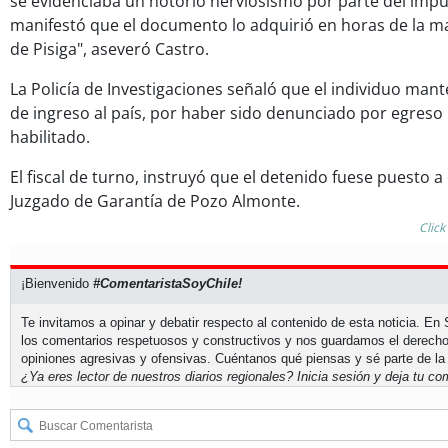
se evidenciaba un notorio nerviosismo por parte del impu
manifestó que el documento lo adquirió en horas de la m
de Pisiga", aseveró Castro.
La Policía de Investigaciones señaló que el individuo man
de ingreso al país, por haber sido denunciado por egreso
habilitado.
El fiscal de turno, instruyó que el detenido fuese puesto a
Juzgado de Garantía de Pozo Almonte.
Click
¡Bienvenido
#ComentaristaSoyChile!
Te invitamos a opinar y debatir respecto al contenido de esta noticia. E
los comentarios respetuosos y constructivos y nos guardamos el derecho
opiniones agresivas y ofensivas. Cuéntanos qué piensas y sé parte de la
¿Ya eres lector de nuestros diarios regionales?
Inicia sesión
y deja tu com