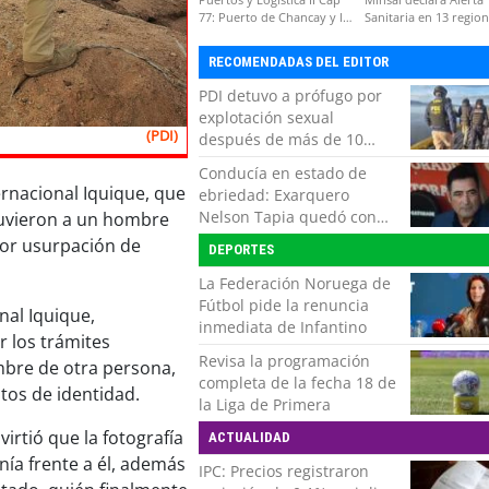
77: Puerto de Chancay y la
Sanitaria en 13 regio
competitividad de Chile
por virus hanta
RECOMENDADAS DEL EDITOR
PDI detuvo a prófugo por
explotación sexual
(PDI)
después de más de 10
horas de navegación en la
Conducía en estado de
zona austral
ernacional Iquique, que
ebriedad: Exarquero
Nelson Tapia quedó con
tuvieron a un hombre
lesiones graves tras
 por usurpación de
DEPORTES
accidente vehicular
La Federación Noruega de
Fútbol pide la renuncia
nal Iquique,
inmediata de Infantino
r los trámites
Revisa la programación
mbre de otra persona,
completa de la fecha 18 de
tos de identidad.
la Liga de Primera
virtió que la fotografía
ACTUALIDAD
ía frente a él, además
IPC: Precios registraron