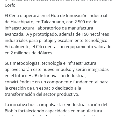
soy
sanantonio
Corfo.
soy
chillán
El Centro operará en el Hub de Innovación Industrial
de Huachipato, en Talcahuano, con 2.500 m² de
soy
sancarlos
infraestructura, laboratorios de manufactura
avanzada, IA y prototipado, además de 150 hectáreas
soy
talcahuano
industriales para pilotaje y escalamiento tecnológico.
Actualmente, el C4i cuenta con equipamiento valorado
soy
concepción
en 2 millones de dólares.
Sus metodologías, tecnología e infraestructura
soy
coronel
aprovecharán este nuevo impulso y serán integradas
en el futuro HUB de Innovación Industrial,
soy
arauco
convirtiéndose en un componente fundamental para
la creación de un espacio dedicado a la
soy
temuco
transformación del sector productivo.
soy
valdivia
La iniciativa busca impulsar la reindustrialización del
Biobío fortaleciendo capacidades en manufactura
soy
osorno