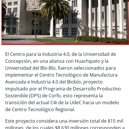
Sostenibilidad
soy
chile
soy
arica
soy
iquique
El Centro para la Industria 4.0, de la Universidad de
soy
calama
Concepción, en una alianza con Huachipato y la
Universidad del Bío-Bío, fueron seleccionados para
soy
antofagasta
implementar el Centro Tecnológico de Manufactura
Avanzada e Industria 4.0 del Biobío, proyecto
soy
copiapó
impulsado por el Programa de Desarrollo Productivo
Sostenible (DPS) de Corfo, esto representa la
soy
valparaíso
transición del actual C4i de la UdeC hacia un modelo
de Centro Tecnológico Regional.
soy
quillota
Este proyecto considera una inversión total de $15 mil
millones, de los cuales $8.630 millones corresponden a