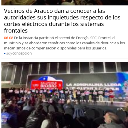
Vecinos de Arauco dan a conocer a las
autoridades sus inquietudes respecto de los
cortes eléctricos durante los sistemas
frontales
06-08
En la instancia participó el seremi de Energía, SEC, Frontel, el
municipio y se abordaron temáticas como los canales de denuncia y los
mecanismos de compensación disponibles para los usuarios.
soy
concepcion