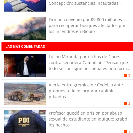
Concepción: sustancias incautadas
están avaluadas en cerca de $98
millones
Firman convenio por $9.800 millones
para recuperar bosques afectados por
los incendios en Biobío
LAS MÁS COMENTADAS
Lucho Miranda por dichos de Flores
contra senadora Campillai: "Pensar que
todo se consigue por pena es una forma
de quitar dignidad"
5
Alerta entre gremios de Codelco ante
propuesta de incorporar capitales
privados
4
Profesor quedó en prisión por abuso
sexual de estudiante en Iquique: grabó
los hechos
1