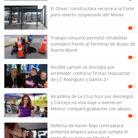
El Olivar: constructora recurre a la Corte
para revertir suspensión del Minvu
1
Trabajo conjunto permitió rehabilitar
sumidero frente al Terminal de Buses de
Puerto Montt
1
Nicolás Larraín se disculpa por
arremeter contra la TV tras respuestas
de J.C Rodríguez y Danilo 21
1
Alcaldesa de La Cruz hizo sus descargos
y Concejo no visa viaje a evento en
México: comparó grabación con abuso
sexual infantil
1
Defensa de Karen Rojo contraataca:
presenta amparo para que cumpla el
resto de su pena en libertad