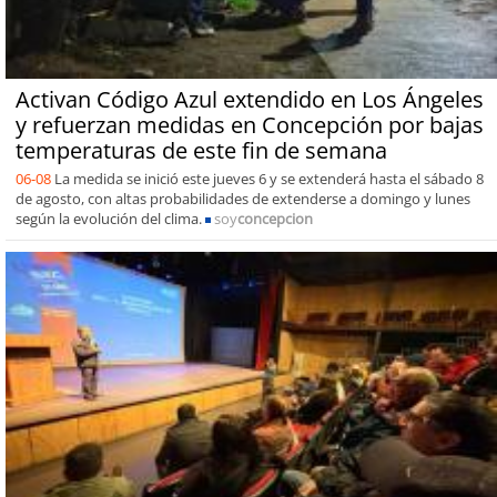
Activan Código Azul extendido en Los Ángeles
y refuerzan medidas en Concepción por bajas
temperaturas de este fin de semana
06-08
La medida se inició este jueves 6 y se extenderá hasta el sábado 8
de agosto, con altas probabilidades de extenderse a domingo y lunes
según la evolución del clima.
soy
concepcion