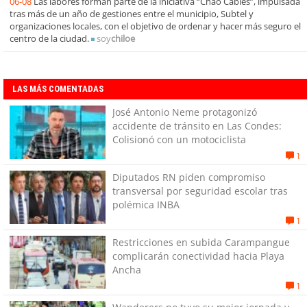
06-08
Las labores forman parte de la iniciativa “Chao Cables”, impulsada
tras más de un año de gestiones entre el municipio, Subtel y
organizaciones locales, con el objetivo de ordenar y hacer más seguro el
centro de la ciudad.
soy
chiloe
LAS MÁS COMENTADAS
José Antonio Neme protagonizó
accidente de tránsito en Las Condes:
Colisionó con un motociclista
1
Diputados RN piden compromiso
transversal por seguridad escolar tras
polémica INBA
1
Restricciones en subida Carampangue
complicarán conectividad hacia Playa
Ancha
1