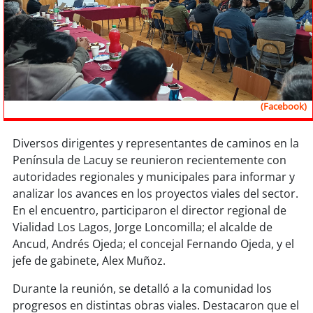
Sostenibilidad
soy
chile
soy
arica
(Facebook)
soy
iquique
Diversos dirigentes y representantes de caminos en la
soy
calama
Península de Lacuy se reunieron recientemente con
autoridades regionales y municipales para informar y
soy
antofagasta
analizar los avances en los proyectos viales del sector.
En el encuentro, participaron el director regional de
soy
copiapó
Vialidad Los Lagos, Jorge Loncomilla; el alcalde de
Ancud, Andrés Ojeda; el concejal Fernando Ojeda, y el
soy
valparaíso
jefe de gabinete, Alex Muñoz.
soy
quillota
Durante la reunión, se detalló a la comunidad los
progresos en distintas obras viales. Destacaron que el