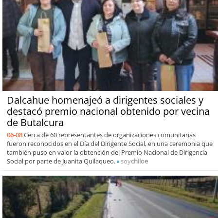
Dalcahue homenajeó a dirigentes sociales y
destacó premio nacional obtenido por vecina
de Butalcura
06-08
Cerca de 60 representantes de organizaciones comunitarias
fueron reconocidos en el Día del Dirigente Social, en una ceremonia que
también puso en valor la obtención del Premio Nacional de Dirigencia
Social por parte de Juanita Quilaqueo.
soy
chiloe