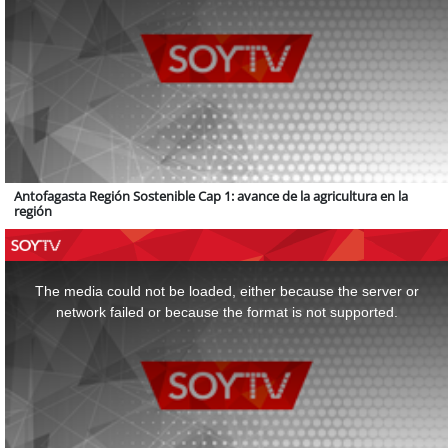
Antofagasta Región Sostenible Cap 1: avance de la agricultura en la
región
This
is
a
The media could not be loaded, either because the server or
modal
window.
network failed or because the format is not supported.