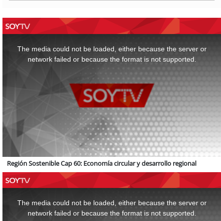
This
is
a
The media could not be loaded, either because the server or
modal
window.
network failed or because the format is not supported.
Región Sostenible Cap 60: Economía circular y desarrollo regional
This
is
a
The media could not be loaded, either because the server or
modal
window.
network failed or because the format is not supported.