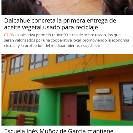
Dalcahue concreta la primera entrega de
aceite vegetal usado para reciclaje
07-08
La iniciativa permitió reunir 90 litros de aceite usado, los que
serán valorizados por una cooperativa local, promoviendo la economía
circular y la protección del medioambiente.
soy
chiloe
Escuela Inés Muñoz de García mantiene