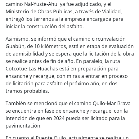
soy
sanantonio
camino Nal-Yuste-Ahui ya fue adjudicado, y el
Ministerio de Obras Públicas, a través de Vialidad,
soy
chillán
entregó los terrenos a la empresa encargada para
iniciar la construcción del asfalto.
soy
sancarlos
Asimismo, se informó que el camino circunvalación
Guabún, de 10 kilómetros, está en etapa de evaluación
soy
talcahuano
de admisibilidad y se espera que la licitación de la obra
se realice antes de fin de año. En paralelo, la ruta
soy
concepción
Cotcotue-Las Huachas está en preparación para
ensanche y recargue, con miras a entrar en proceso
soy
coronel
de licitación para asfalto el próximo año, en dos
tramos probables.
soy
arauco
También se mencionó que el camino Quilo-Mar Brava
soy
temuco
se encuentra en fase de ensanche y recargue, con la
intención de que en 2024 pueda ser licitado para la
soy
valdivia
pavimentación.
En cuanto al Puente Quilo, actualmente se realiza un
soy
osorno