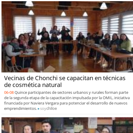
Vecinas de Chonchi se capacitan en técnicas
de cosmética natural
06-08
Quince participantes de sectores urbanos y rurales forman parte
de la segunda etapa de la capacitación impulsada por la OMIL, iniciativa
financiada por Naviera Vergara para potenciar el desarrollo de nuevos
emprendimientos.
soy
chiloe