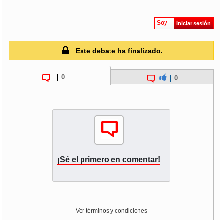
Soy
Iniciar sesión
Este debate ha finalizado.
|
0
|
0
¡Sé el primero en comentar!
Ver términos y condiciones