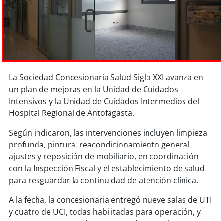
Sostenibilidad
soy
chile
soy
arica
La Sociedad Concesionaria Salud Siglo XXI avanza en
soy
iquique
un plan de mejoras en la Unidad de Cuidados
Intensivos y la Unidad de Cuidados Intermedios del
soy
calama
Hospital Regional de Antofagasta.
soy
antofagasta
Según indicaron, las intervenciones incluyen limpieza
profunda, pintura, reacondicionamiento general,
soy
copiapó
ajustes y reposición de mobiliario, en coordinación
con la Inspección Fiscal y el establecimiento de salud
soy
valparaíso
para resguardar la continuidad de atención clínica.
soy
quillota
A la fecha, la concesionaria entregó nueve salas de UTI
y cuatro de UCI, todas habilitadas para operación, y