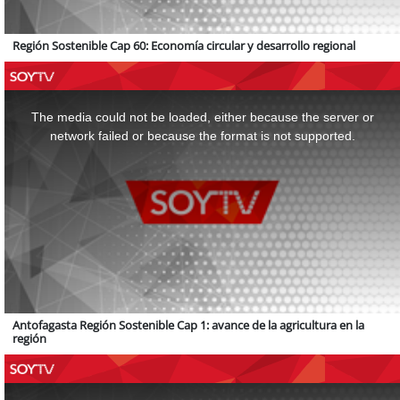
Región Sostenible Cap 60: Economía circular y desarrollo regional
This
is
a
The media could not be loaded, either because the server or
modal
window.
network failed or because the format is not supported.
Antofagasta Región Sostenible Cap 1: avance de la agricultura en la
región
This
is