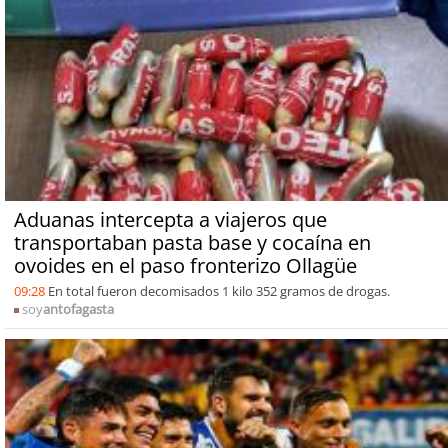
Aduanas intercepta a viajeros que
transportaban pasta base y cocaína en
ovoides en el paso fronterizo Ollagüe
09:28
En total fueron decomisados 1 kilo 352 gramos de drogas.
soy
antofagasta