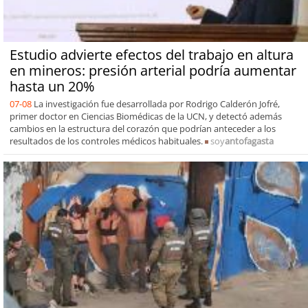
Estudio advierte efectos del trabajo en altura
en mineros: presión arterial podría aumentar
hasta un 20%
07-08
La investigación fue desarrollada por Rodrigo Calderón Jofré,
primer doctor en Ciencias Biomédicas de la UCN, y detectó además
cambios en la estructura del corazón que podrían anteceder a los
resultados de los controles médicos habituales.
soy
antofagasta