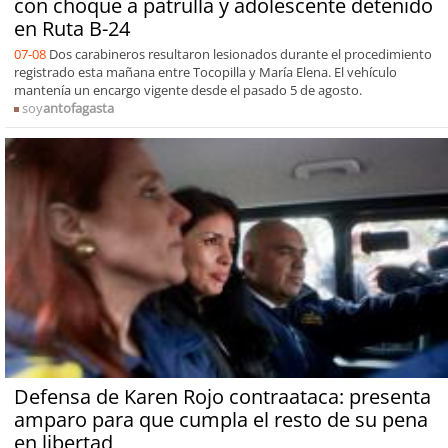
con choque a patrulla y adolescente detenido
en Ruta B-24
07-08
Dos carabineros resultaron lesionados durante el procedimiento
registrado esta mañana entre Tocopilla y María Elena. El vehículo
mantenía un encargo vigente desde el pasado 5 de agosto.
soy
antofagasta
Defensa de Karen Rojo contraataca: presenta
amparo para que cumpla el resto de su pena
en libertad