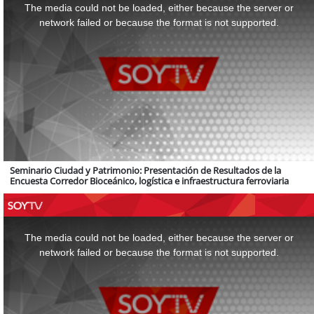
a
The media could not be loaded, either because the server or
modal
window.
network failed or because the format is not supported.
Seminario Ciudad y Patrimonio: Presentación de Resultados de la
Encuesta Corredor Bioceánico, logística e infraestructura ferroviaria
This
is
a
The media could not be loaded, either because the server or
modal
window.
network failed or because the format is not supported.