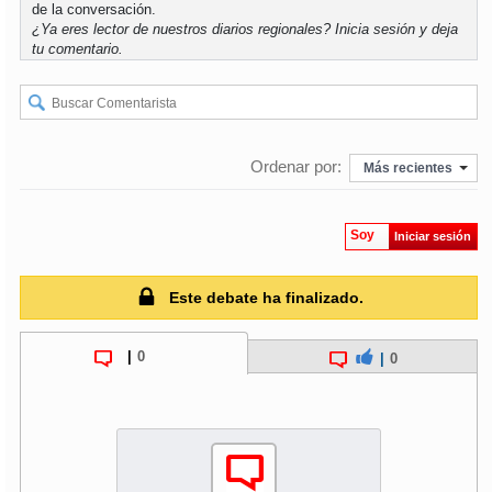
de la conversación.
¿Ya eres lector de nuestros diarios regionales?
Inicia sesión
y deja
soy
puertomontt
tu comentario.
soy
chiloé
Ordenar por:
Más recientes
Soy
Iniciar sesión
Este debate ha finalizado.
|
0
|
0