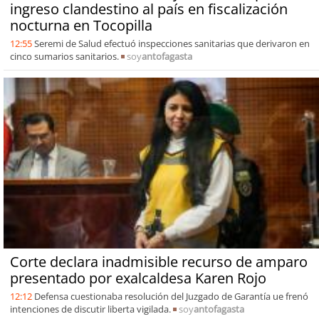
ingreso clandestino al país en fiscalización
nocturna en Tocopilla
12:55
Seremi de Salud efectuó inspecciones sanitarias que derivaron en
cinco sumarios sanitarios.
soy
antofagasta
Corte declara inadmisible recurso de amparo
presentado por exalcaldesa Karen Rojo
12:12
Defensa cuestionaba resolución del Juzgado de Garantía ue frenó
intenciones de discutir liberta vigilada.
soy
antofagasta