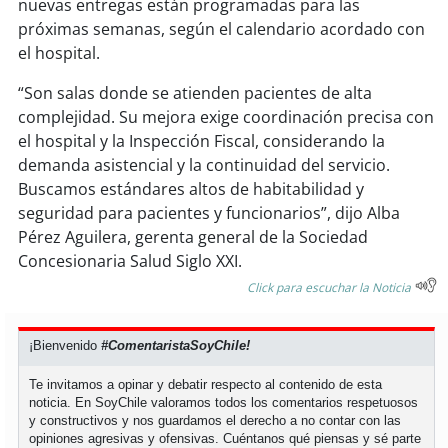
soy
sanantonio
nuevas entregas están programadas para las
próximas semanas, según el calendario acordado con
el hospital.
soy
chillán
“Son salas donde se atienden pacientes de alta
soy
sancarlos
complejidad. Su mejora exige coordinación precisa con
el hospital y la Inspección Fiscal, considerando la
soy
talcahuano
demanda asistencial y la continuidad del servicio.
Buscamos estándares altos de habitabilidad y
soy
concepción
seguridad para pacientes y funcionarios”, dijo Alba
Pérez Aguilera, gerenta general de la Sociedad
soy
coronel
Concesionaria Salud Siglo XXI.
Click para escuchar la Noticia
soy
arauco
soy
temuco
¡Bienvenido
#ComentaristaSoyChile!
Te invitamos a opinar y debatir respecto al contenido de esta
soy
valdivia
noticia. En SoyChile valoramos todos los comentarios respetuosos
y constructivos y nos guardamos el derecho a no contar con las
opiniones agresivas y ofensivas. Cuéntanos qué piensas y sé parte
soy
osorno