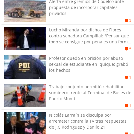
Alerta entre gremios de Codelco ante
propuesta de incorporar capitales
privados
5
Lucho Miranda por dichos de Flores
contra senadora Campillai: "Pensar que
todo se consigue por pena es una forma
de quitar dignidad"
5
Profesor quedó en prisión por abuso
sexual de estudiante en Iquique: grabó
los hechos
1
Trabajo conjunto permitió rehabilitar
sumidero frente al Terminal de Buses de
Puerto Montt
1
Nicolás Larraín se disculpa por
arremeter contra la TV tras respuestas
de J.C Rodríguez y Danilo 21