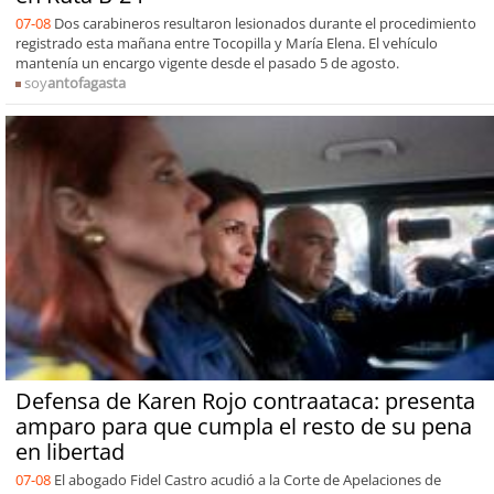
07-08
Dos carabineros resultaron lesionados durante el procedimiento
registrado esta mañana entre Tocopilla y María Elena. El vehículo
mantenía un encargo vigente desde el pasado 5 de agosto.
soy
antofagasta
Defensa de Karen Rojo contraataca: presenta
amparo para que cumpla el resto de su pena
en libertad
07-08
El abogado Fidel Castro acudió a la Corte de Apelaciones de