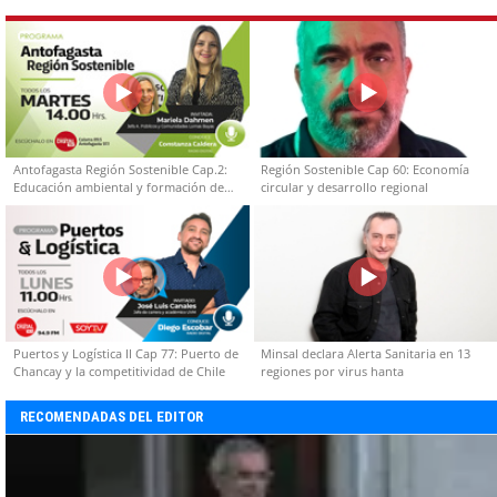
Antofagasta Región Sostenible Cap.2:
Región Sostenible Cap 60: Economía
Educación ambiental y formación de
circular y desarrollo regional
capacidades técnicas
Puertos y Logística II Cap 77: Puerto de
Minsal declara Alerta Sanitaria en 13
Chancay y la competitividad de Chile
regiones por virus hanta
RECOMENDADAS DEL EDITOR