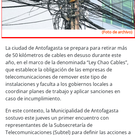
Sostenibilidad
soy
chile
(Foto de archivo)
soy
arica
soy
iquique
La ciudad de Antofagasta se prepara para retirar más
de 50 kilómetros de cables en desuso durante este
año, en el marco de la denominada “Ley Chao Cables”,
soy
calama
que establece la obligación de las empresas de
telecomunicaciones de remover este tipo de
soy
antofagasta
instalaciones y faculta a los gobiernos locales a
coordinar planes de trabajo y aplicar sanciones en
soy
copiapó
caso de incumplimiento.
soy
valparaíso
En este contexto, la Municipalidad de Antofagasta
sostuvo este jueves un primer encuentro con
soy
quillota
representantes de la Subsecretaría de
Telecomunicaciones (Subtel) para definir las acciones a