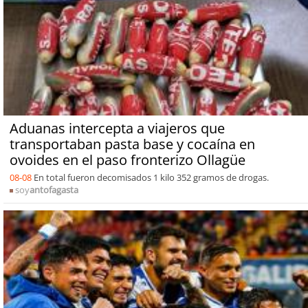
Aduanas intercepta a viajeros que
transportaban pasta base y cocaína en
ovoides en el paso fronterizo Ollagüe
08-08
En total fueron decomisados 1 kilo 352 gramos de drogas.
soy
antofagasta