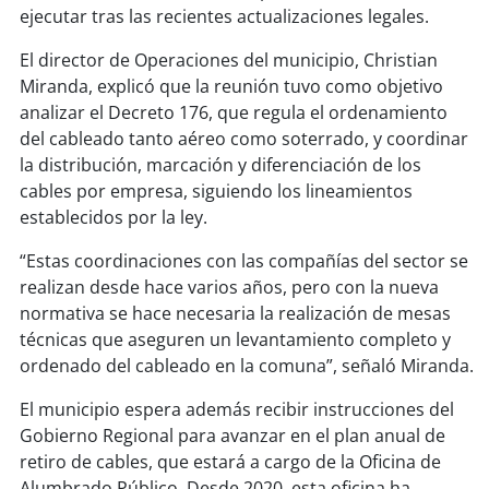
soy
sanantonio
ejecutar tras las recientes actualizaciones legales.
soy
chillán
El director de Operaciones del municipio, Christian
Miranda, explicó que la reunión tuvo como objetivo
soy
sancarlos
analizar el Decreto 176, que regula el ordenamiento
del cableado tanto aéreo como soterrado, y coordinar
la distribución, marcación y diferenciación de los
soy
talcahuano
cables por empresa, siguiendo los lineamientos
establecidos por la ley.
soy
concepción
“Estas coordinaciones con las compañías del sector se
soy
coronel
realizan desde hace varios años, pero con la nueva
normativa se hace necesaria la realización de mesas
soy
arauco
técnicas que aseguren un levantamiento completo y
ordenado del cableado en la comuna”, señaló Miranda.
soy
temuco
El municipio espera además recibir instrucciones del
soy
valdivia
Gobierno Regional para avanzar en el plan anual de
retiro de cables, que estará a cargo de la Oficina de
soy
osorno
Alumbrado Público. Desde 2020, esta oficina ha