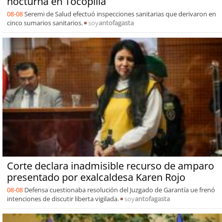
nocturna en Tocopilla
08-08
Seremi de Salud efectuó inspecciones sanitarias que derivaron en
cinco sumarios sanitarios.
soy
antofagasta
Corte declara inadmisible recurso de amparo
presentado por exalcaldesa Karen Rojo
08-08
Defensa cuestionaba resolución del Juzgado de Garantía ue frenó
intenciones de discutir liberta vigilada.
soy
antofagasta