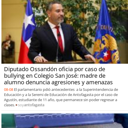
Diputado Ossandón oficia por caso de
bullying en Colegio San José: madre de
alumno denuncia agresiones y amenazas
08-08
El parlamentario pdió antecedentes a la Superintendencia de
Educación y a la Seremi de Educación de Antofagasta por el caso de
Agustín, estudiante de 11 año, que permanece sin poder regresar a
clases.
soy
antofagasta