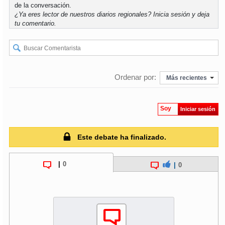
de la conversación.
¿Ya eres lector de nuestros diarios regionales?
Inicia sesión
y deja
soy
puertomontt
tu comentario.
soy
chiloé
Ordenar por:
Más recientes
Soy
Iniciar sesión
Este debate ha finalizado.
|
0
|
0