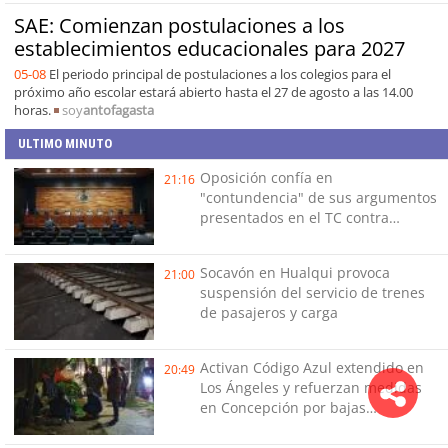
SAE: Comienzan postulaciones a los
establecimientos educacionales para 2027
05-08
El periodo principal de postulaciones a los colegios para el
próximo año escolar estará abierto hasta el 27 de agosto a las 14.00
horas.
soy
antofagasta
ULTIMO MINUTO
Oposición confía en
21:16
"contundencia" de sus argumentos
presentados en el TC contra
Reconstrucción
Socavón en Hualqui provoca
21:00
suspensión del servicio de trenes
de pasajeros y carga
Activan Código Azul extendido en
20:49
Los Ángeles y refuerzan medidas
en Concepción por bajas
temperaturas de este fin de
semana