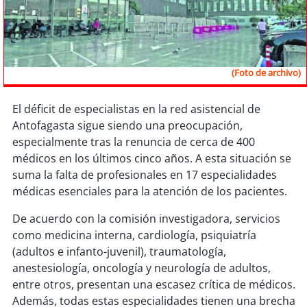
Sostenibilidad
soy
chile
(Foto de archivo)
soy
arica
soy
iquique
El déficit de especialistas en la red asistencial de
Antofagasta sigue siendo una preocupación,
especialmente tras la renuncia de cerca de 400
soy
calama
médicos en los últimos cinco años. A esta situación se
suma la falta de profesionales en 17 especialidades
soy
antofagasta
médicas esenciales para la atención de los pacientes.
soy
copiapó
De acuerdo con la comisión investigadora, servicios
como medicina interna, cardiología, psiquiatría
soy
valparaíso
(adultos e infanto-juvenil), traumatología,
anestesiología, oncología y neurología de adultos,
soy
quillota
entre otros, presentan una escasez crítica de médicos.
Además, todas estas especialidades tienen una brecha