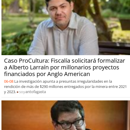
Caso ProCultura: Fiscalía solicitará formalizar
a Alberto Larraín por millonarios proyectos
financiados por Anglo American
06-08
La investigación apunta a presuntas irregularidades en la
rendición de más de $290 millones entregados por la minera entre 2021
y 2023.
soy
antofagasta