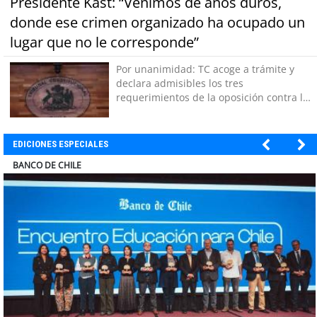
Presidente Kast: “Venimos de años duros,
donde ese crimen organizado ha ocupado un
lugar que no le corresponde”
Por unanimidad: TC acoge a trámite y
declara admisibles los tres
requerimientos de la oposición contra la
megarreforma
EDICIONES ESPECIALES
COLEGIO RÍO LOA