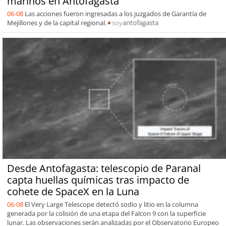
marinos en Antofagasta
06-08
Las acciones fueron ingresadas a los juzgados de Garantía de
Mejillones y de la capital regional.
soy
antofagasta
Desde Antofagasta: telescopio de Paranal
capta huellas químicas tras impacto de
cohete de SpaceX en la Luna
06-08
El Very Large Telescope detectó sodio y litio en la columna
generada por la colisión de una etapa del Falcon 9 con la superficie
lunar. Las observaciones serán analizadas por el Observatorio Europeo