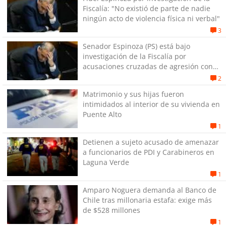
Fiscalía: "No existió de parte de nadie
ningún acto de violencia física ni verbal"
3
Senador Espinoza (PS) está bajo
investigación de la Fiscalía por
acusaciones cruzadas de agresión con
su pareja
2
Matrimonio y sus hijas fueron
intimidados al interior de su vivienda en
Puente Alto
1
Detienen a sujeto acusado de amenazar
a funcionarios de PDI y Carabineros en
Laguna Verde
1
Amparo Noguera demanda al Banco de
Chile tras millonaria estafa: exige más
de $528 millones
1