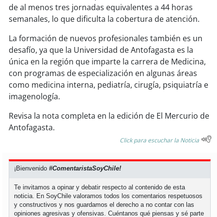
soy
sanantonio
de al menos tres jornadas equivalentes a 44 horas
semanales, lo que dificulta la cobertura de atención.
soy
chillán
La formación de nuevos profesionales también es un
soy
sancarlos
desafío, ya que la Universidad de Antofagasta es la
única en la región que imparte la carrera de Medicina,
con programas de especialización en algunas áreas
soy
talcahuano
como medicina interna, pediatría, cirugía, psiquiatría e
imagenología.
soy
concepción
Revisa la nota completa en la edición de
El Mercurio de
soy
coronel
Antofagasta
.
Click para escuchar la Noticia
soy
arauco
soy
temuco
¡Bienvenido
#ComentaristaSoyChile!
Te invitamos a opinar y debatir respecto al contenido de esta
soy
valdivia
noticia. En SoyChile valoramos todos los comentarios respetuosos
y constructivos y nos guardamos el derecho a no contar con las
opiniones agresivas y ofensivas. Cuéntanos qué piensas y sé parte
soy
osorno