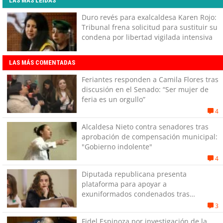
LAS MÁS LEÍDAS
Duro revés para exalcaldesa Karen Rojo:
Tribunal frena solicitud para sustituir su
condena por libertad vigilada intensiva
LAS MÁS COMENTADAS
Feriantes responden a Camila Flores tras
discusión en el Senado: “Ser mujer de
feria es un orgullo”
4
Alcaldesa Nieto contra senadores tras
aprobación de compensación municipal:
"Gobierno indolente"
4
Diputada republicana presenta
plataforma para apoyar a
exuniformados condenados tras
estallido social
3
Fidel Espinoza por investigación de la