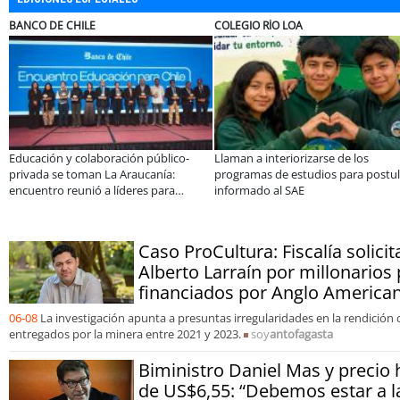
ILE
COLEGIO RÍO LOA
EL ABRA
colaboración público-
Llaman a interiorizarse de los
De una coc
oman La Araucanía:
programas de estudios para postular
10 personas
unió a líderes para
informado al SAE
apoyado po
brechas y oportunidades
Caso ProCultura: Fiscalía solicit
Alberto Larraín por millonarios
financiados por Anglo America
06-08
La investigación apunta a presuntas irregularidades en la rendición
entregados por la minera entre 2021 y 2023.
soy
antofagasta
Biministro Daniel Mas y precio 
de US$6,55: “Debemos estar a la