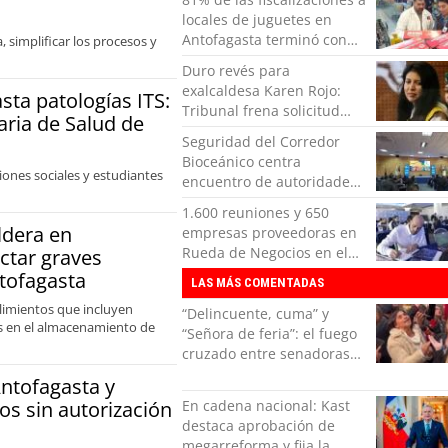
financiados por Anglo
locales de juguetes en
American
Antofagasta terminó con
, simplificar los procesos y
sumarios sanitarios
Duro revés para
exalcaldesa Karen Rojo:
sta patologías ITS:
Tribunal frena solicitud
aria de Salud de
para sustituir su condena
Seguridad del Corredor
por libertad vigilada
Bioceánico centra
intensiva
ciones sociales y estudiantes
encuentro de autoridades
en San Pedro de Atacama
1.600 reuniones y 650
ldera en
empresas proveedoras en
Rueda de Negocios en el
ctar graves
Mes de la Minería
ntofagasta
LAS MÁS COMENTADAS
plimientos que incluyen
“Delincuente, cuma” y
ias en el almacenamiento de
“Señora de feria”: el fuego
cruzado entre senadoras
Flores y Campillai en el
Antofagasta y
Senado
En cadena nacional: Kast
os sin autorización
destaca aprobación de
megarreforma y fija la