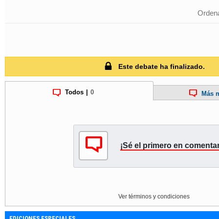
Ordena
Este debate ha finalizado.
Todos
|
0
Más m
¡Sé el primero en comentar
Ver términos y condiciones
EDICIONES ESPECIALES