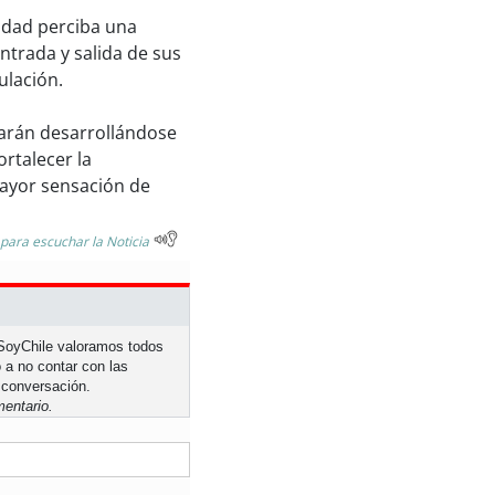
nidad perciba una
ntrada y salida de sus
ulación.
uarán desarrollándose
ortalecer la
mayor sensación de
 para escuchar la Noticia
n SoyChile valoramos todos
 a no contar con las
 conversación.
entario.