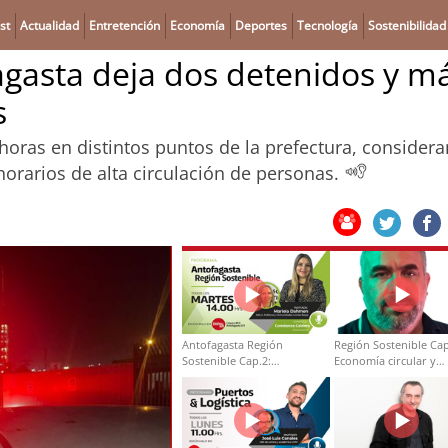
st
Actualidad
Entretención
Economía
Deportes
Tecnología
Sostenibilidad
agasta deja dos detenidos y m
s
0 horas en distintos puntos de la prefectura, consider
 horarios de alta circulación de personas.
Antofagasta Región
Región Sostenible Cap
Sostenible Cap.2:
Economía circular y
Educación ambiental y
desarrollo regional
formación de capacidades
técnicas