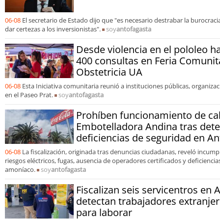
06-08
El secretario de Estado dijo que "es necesario destrabar la burocracia
dar certezas a los inversionistas".
soy
antofagasta
Desde violencia en el pololeo ha
400 consultas en Feria Comunit
Obstetricia UA
06-08
Esta Iniciativa comunitaria reunió a instituciones públicas, organiza
en el Paseo Prat.
soy
antofagasta
Prohíben funcionamiento de ca
Embotelladora Andina tras dete
deficiencias de seguridad en A
06-08
La fiscalización, originada tras denuncias ciudadanas, reveló incum
riesgos eléctricos, fugas, ausencia de operadores certificados y deficienc
amoníaco.
soy
antofagasta
Fiscalizan seis servicentros en 
detectan trabajadores extranjer
para laborar