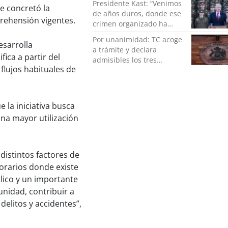
Presidente Kast: “Venimos
e concretó la
de años duros, donde ese
rehensión vigentes.
crimen organizado ha
ocupado un lugar que no
Por unanimidad: TC acoge
le corresponde”
esarrolla
a trámite y declara
ica a partir del
admisibles los tres
 flujos habituales de
requerimientos de la
oposición contra la
megarreforma
 la iniciativa busca
una mayor utilización
 distintos factores de
horarios donde existe
lico y un importante
nidad, contribuir a
elitos y accidentes”,