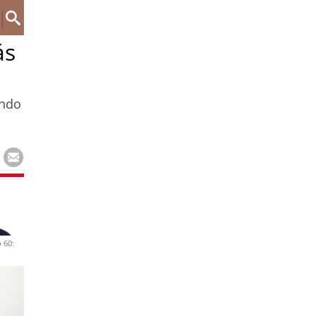
ás
ando
 60: