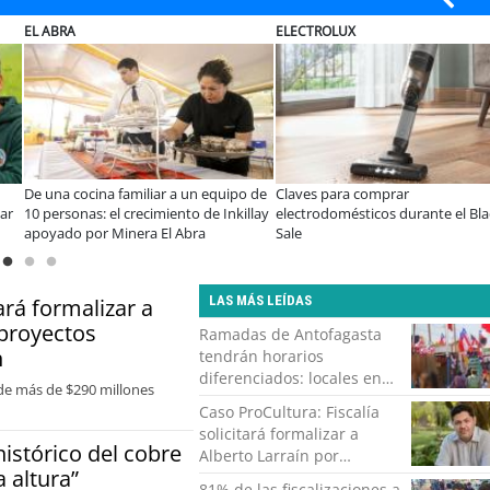
ELECTROLUX
MUTUAL
ina familiar a un equipo de
Claves para comprar
A dos año
: el crecimiento de Inkillay
electrodomésticos durante el Black
especiali
r Minera El Abra
Sale
consolid
organiza
LAS MÁS LEÍDAS
ará formalizar a
 proyectos
Ramadas de Antofagasta
n
tendrán horarios
diferenciados: locales en
 de más de $290 millones
zonas residenciales
Caso ProCultura: Fiscalía
deberán cerrar a la 1:00 de
solicitará formalizar a
la madrugada
histórico del cobre
Alberto Larraín por
 altura”
millonarios proyectos
81% de las fiscalizaciones a