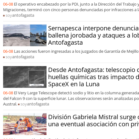
06-08
El operativo encabezado por la PDI, junto a la Dirección del Trabajo y
Migraciones, terminó con cinco personas denunciadas por infracciones a la
soy
antofagasta
Sernapesca interpone denuncia
ballena jorobada y ataques a l
Antofagasta
06-08
Las acciones fueron ingresadas a los juzgados de Garantía de Mejillon
soy
antofagasta
Desde Antofagasta: telescopio 
huellas químicas tras impacto 
SpaceX en la Luna
06-08
El Very Large Telescope detectó sodio y litio en la columna generada
del Falcon 9 con la superficie lunar. Las observaciones serán analizadas 
Austral.
soy
antofagasta
División Gabriela Mistral surg
una eventual asociación con pr