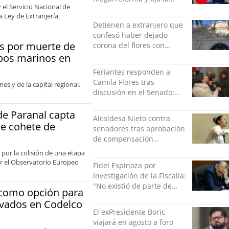
 el Servicio Nacional de
seguridad como nuevo
 Ley de Extranjería.
desafío del Gobierno
Detienen a extranjero que
confesó haber dejado
s por muerte de
corona del flores con
amenazas al alcaide de la
obos marinos en
exPenitenciaría
Feriantes responden a
Camila Flores tras
es y de la capital regional.
discusión en el Senado:
“Ser mujer de feria es un
orgullo”
de Paranal capta
Alcaldesa Nieto contra
de cohete de
senadores tras aprobación
de compensación
municipal: "Gobierno
 por la colisión de una etapa
indolente"
por el Observatorio Europeo
Fidel Espinoza por
investigación de la Fiscalía:
"No existió de parte de
e como opción para
nadie ningún acto de
ivados en Codelco
violencia física ni verbal"
El exPresidente Boric
viajará en agosto a foro