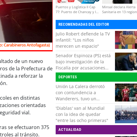
Puertos y Logística II Cap
Minsal declara Alerta
77: Puerto de Chancay y la
Sanitaria en 13 regio
competitividad de Chile
por virus hanta
RECOMENDADAS DEL EDITOR
Julio Robert defiende la TV
infantil: "Los niños
o: Carabineros Antofagasta)
merecen un espacio"
Senador Espinoza (PS) está
sultado de un nuevo
bajo investigación de la
Fiscalía por acusaciones
ros de la Prefectura de
cruzadas de agresión con
inada a reforzar la
DEPORTES
su pareja
ión.
Unión La Calera derrotó
con contundencia a
coles en distintas
Wanderers, tuvo un
respiro y clasificó en Copa
izaciones orientadas
'Diablas' van al Mundial
Chile
eguridad vial.
con la idea de quedar
"entre las ocho primeras"
oras se efectuaron 375
ACTUALIDAD
roles al tránsito.