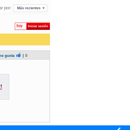
r por:
Más recientes
Soy
Iniciar sesión
e gusta
|
0
!