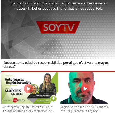
a
The media could not be loaded, either because the server or
modal
window.
network failed or because the format is not supported.
Debate por la edad de responsabilidad penal: ¿es efectiva una mayor
dureza?
Antofagasta Región Sostenible Cap.2:
Región Sostenible Cap 60: Economía
Educación ambiental y formación de
circular y desarrollo regional
capacidades técnicas