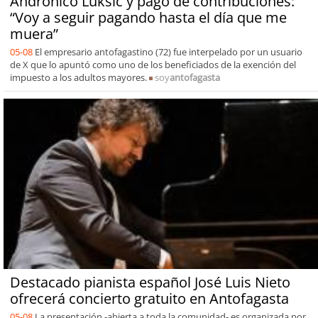
Andrónico Luksic y pago de contribuciones:
“Voy a seguir pagando hasta el día que me
muera”
05-08
El empresario antofagastino (72) fue interpelado por un usuario
de X que lo apuntó como uno de los beneficiados de la exención del
impuesto a los adultos mayores.
soy
antofagasta
Destacado pianista español José Luis Nieto
ofrecerá concierto gratuito en Antofagasta
05-08
La presentación -abierta a toda la comunidad- es organizada por