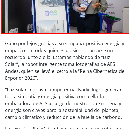
Sostenibilidad
soy
chile
soy
arica
Ganó por lejos gracias a su simpatía, positiva energía y
soy
iquique
empatía con todos quienes quisieron tomarse un
recuerdo junto a ella. Estamos hablando de “Luz
soy
calama
Solar”, la robot inteligente toma fotografías de AES
Andes, quien se llevó el cetro a la “Reina Cibernética de
soy
antofagasta
Exponor 2026”.
soy
copiapó
“Luz Solar” no tuvo competencia. Nadie logró generar
tanta simpatía y energía positiva como ella, la
soy
valparaíso
embajadora de AES a cargo de mostrar que minería y
energía son claves para la sostenibilidad del planeta,
soy
quillota
cambio climático y reducción de la huella de carbono.
La reina “luz Solar”, también conocida como robotina,