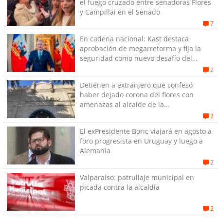
el fuego cruzado entre senadoras Flores
y Campillai en el Senado
7
En cadena nacional: Kast destaca
aprobación de megarreforma y fija la
seguridad como nuevo desafío del
Gobierno
2
Detienen a extranjero que confesó
haber dejado corona del flores con
amenazas al alcaide de la
exPenitenciaría
2
El exPresidente Boric viajará en agosto a
foro progresista en Uruguay y luego a
Alemania
2
Valparaíso: patrullaje municipal en
picada contra la alcaldía
2