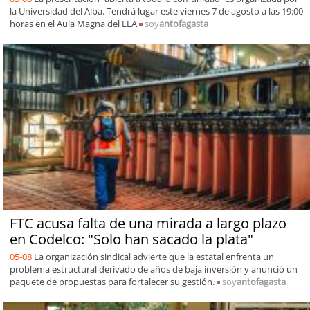
la Universidad del Alba. Tendrá lugar este viernes 7 de agosto a las 19:00
horas en el Aula Magna del LEA
soy
antofagasta
FTC acusa falta de una mirada a largo plazo
en Codelco: "Solo han sacado la plata"
05-08
La organización sindical advierte que la estatal enfrenta un
problema estructural derivado de años de baja inversión y anunció un
paquete de propuestas para fortalecer su gestión.
soy
antofagasta