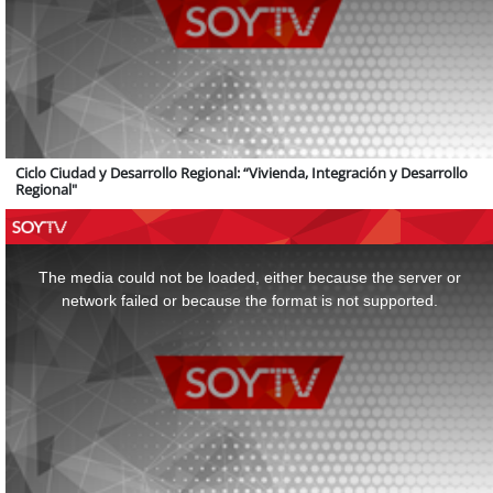
Ciclo Ciudad y Desarrollo Regional: “Vivienda, Integración y Desarrollo
Regional"
This
is
a
The media could not be loaded, either because the server or
modal
window.
network failed or because the format is not supported.