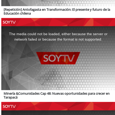
[Repetición] Antofagasta en Transformación: El presente y futuro de la
Educación chilena
This
is
a
The media could not be loaded, either because the server or
modal
window.
network failed or because the format is not supported.
Minería &Comunidades Cap 48: Nuevas oportunidades para crecer en
Tarapacá
This
is