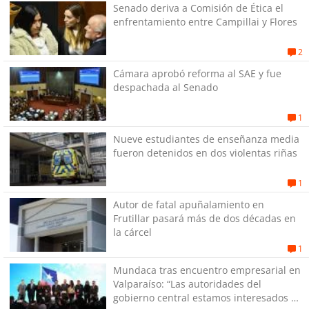
Senado deriva a Comisión de Ética el
enfrentamiento entre Campillai y Flores
2
Cámara aprobó reforma al SAE y fue
despachada al Senado
1
Nueve estudiantes de enseñanza media
fueron detenidos en dos violentas riñas
1
Autor de fatal apuñalamiento en
Frutillar pasará más de dos décadas en
la cárcel
1
Mundaca tras encuentro empresarial en
Valparaíso: “Las autoridades del
gobierno central estamos interesados en