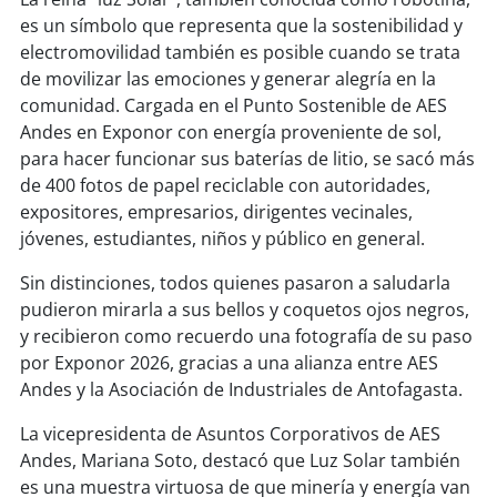
soy
sanantonio
es un símbolo que representa que la sostenibilidad y
electromovilidad también es posible cuando se trata
soy
chillán
de movilizar las emociones y generar alegría en la
comunidad. Cargada en el Punto Sostenible de AES
soy
sancarlos
Andes en Exponor con energía proveniente de sol,
para hacer funcionar sus baterías de litio, se sacó más
soy
talcahuano
de 400 fotos de papel reciclable con autoridades,
expositores, empresarios, dirigentes vecinales,
soy
concepción
jóvenes, estudiantes, niños y público en general.
soy
coronel
Sin distinciones, todos quienes pasaron a saludarla
pudieron mirarla a sus bellos y coquetos ojos negros,
soy
arauco
y recibieron como recuerdo una fotografía de su paso
por Exponor 2026, gracias a una alianza entre AES
soy
temuco
Andes y la Asociación de Industriales de Antofagasta.
La vicepresidenta de Asuntos Corporativos de AES
soy
valdivia
Andes, Mariana Soto, destacó que Luz Solar también
es una muestra virtuosa de que minería y energía van
soy
osorno