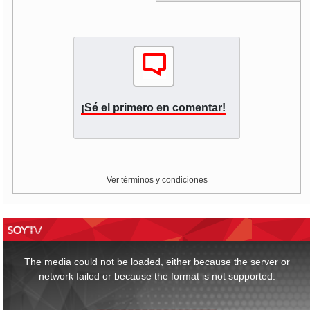
¡Sé el primero en comentar!
Ver términos y condiciones
This
is
a
The media could not be loaded, either because the server or
modal
window.
network failed or because the format is not supported.