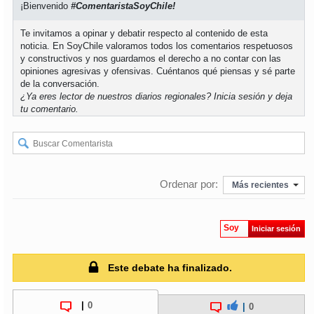
¡Bienvenido
#ComentaristaSoyChile!
soy
puertomontt
Te invitamos a opinar y debatir respecto al contenido de esta
noticia. En SoyChile valoramos todos los comentarios respetuosos
y constructivos y nos guardamos el derecho a no contar con las
soy
chiloé
opiniones agresivas y ofensivas. Cuéntanos qué piensas y sé parte
de la conversación.
¿Ya eres lector de nuestros diarios regionales?
Inicia sesión
y deja
tu comentario.
Ordenar por:
Más recientes
Soy
Iniciar sesión
Este debate ha finalizado.
|
0
|
0