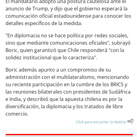
El mandatario adoptó una postura cautelosa ante el
soy
sanantonio
anuncio de Trump, y dijo que el gobierno esperará la
comunicación oficial estadounidense para conocer los
soy
chillán
detalles específicos de la medida.
soy
sancarlos
"En diplomacia no se hace política por redes sociales,
sino que mediante comunicaciones oficiales", subrayó
soy
talcahuano
Boric, quien garantizó que Chile responderá "con la
solidez institucional que lo caracteriza".
soy
concepción
Boric además apunto a un compromiso de su
soy
coronel
administración con el multilateralismo, mencionando
su reciente participación en la cumbre de los BRICS y
soy
arauco
las reuniones bilaterales con presidentes de Sudáfrica
e India, y describió que la apuesta chilena es por la
soy
temuco
diversificación, la diplomacia y los tratados de libre
comercio.
soy
valdivia
Click para escuchar la Noticia
soy
osorno