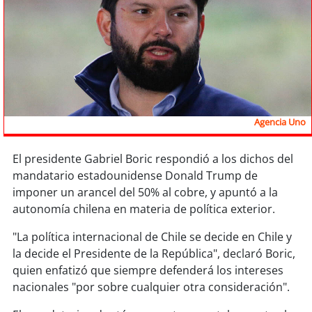
Sostenibilidad
soy
chile
soy
arica
soy
iquique
Agencia Uno
soy
calama
El presidente Gabriel Boric respondió a los dichos del
mandatario estadounidense Donald Trump de
soy
antofagasta
imponer un arancel del 50% al cobre, y apuntó a la
autonomía chilena en materia de política exterior.
soy
copiapó
"La política internacional de Chile se decide en Chile y
soy
valparaíso
la decide el Presidente de la República", declaró Boric,
quien enfatizó que siempre defenderá los intereses
soy
quillota
nacionales "por sobre cualquier otra consideración".