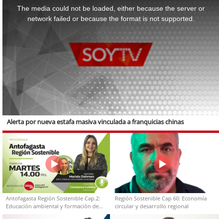
is
a
The media could not be loaded, either because the server or
modal
window.
network failed or because the format is not supported.
Alerta por nueva estafa masiva vinculada a franquicias chinas
Antofagasta Región Sostenible Cap.2:
Región Sostenible Cap 60: Economía
Educación ambiental y formación de
circular y desarrollo regional
capacidades técnicas