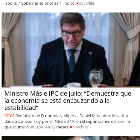
laboral. “Gobernar es priorizar”, indicó.
soy
chile
Ministro Más e IPC de julio: “Demuestra que
la economía se está encauzando a la
estabilidad”
07-08
Biministro de Economía y Minería, Daniel Más, abordó la cifra
dada a conocer hoy por el INE de 0,1% en el séptimo mes del año, lo
que acumuló un 3,5% en 12 meses.
soy
chile