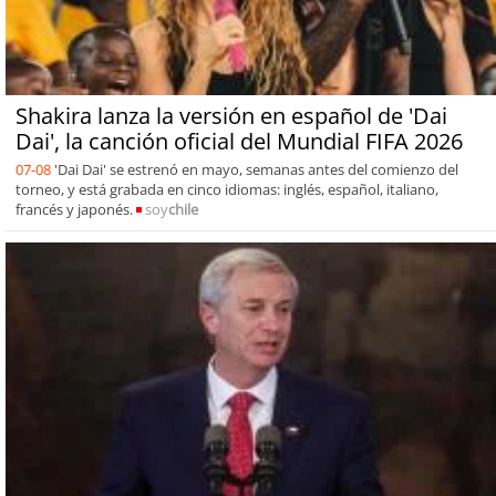
Shakira lanza la versión en español de 'Dai
Dai', la canción oficial del Mundial FIFA 2026
07-08
'Dai Dai' se estrenó en mayo, semanas antes del comienzo del
torneo, y está grabada en cinco idiomas: inglés, español, italiano,
francés y japonés.
soy
chile