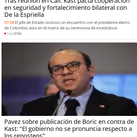
Tras reunión en Cali: Kast pacta cooperación
en seguridad y fortalecimiento bilateral con
De la Espriella
07-08
El jefe de Estado sostuvo un encuentro con el presidente electo
de Colombia, esto en el marco de su ceremonia de investidura.
soy
chile
Pavez sobre publicación de Boric en contra de
Kast: "El gobierno no se pronuncia respecto a
los reposteos"