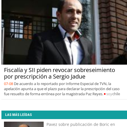
Fiscalía y SII piden revocar sobreseimiento
por prescripción a Sergio Jadue
07-08
De acuerdo a lo reportado por Informe Especial de TVN, la
apelación apunta a que el plazo para declarar la prescripción del caso
fue resuelto de forma errónea por la magistrada Paz Reyes.
soy
chile
LAS MÁS LEÍDAS
Pavez sobre publicación de Boric en