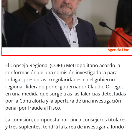
Sostenibilidad
soy
chile
soy
arica
soy
iquique
Agencia Uno
soy
calama
El Consejo Regional (CORE) Metropolitano acordó la
conformación de una comisión investigadora para
soy
antofagasta
indagar presuntas irregularidades en el gobierno
regional, liderado por el gobernador Claudio Orrego,
soy
copiapó
en una medida que surge tras las falencias detectadas
por la Contraloría y la apertura de una investigación
soy
valparaíso
penal por fraude al Fisco.
soy
quillota
La comisión, compuesta por cinco consejeros titulares
y tres suplentes, tendrá la tarea de investigar a fondo