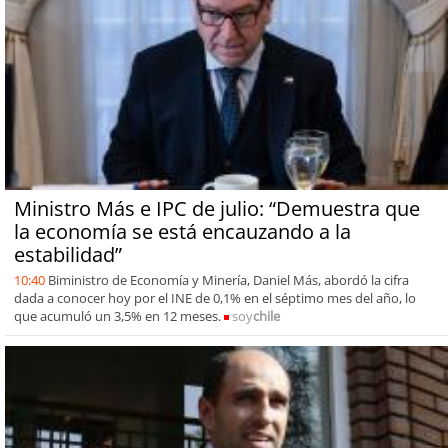
Ministro Más e IPC de julio: “Demuestra que
la economía se está encauzando a la
estabilidad”
10:40
Biministro de Economía y Minería, Daniel Más, abordó la cifra
dada a conocer hoy por el INE de 0,1% en el séptimo mes del año, lo
que acumuló un 3,5% en 12 meses.
soy
chile