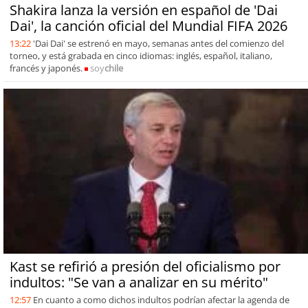
Shakira lanza la versión en español de 'Dai
Dai', la canción oficial del Mundial FIFA 2026
13:22
'Dai Dai' se estrenó en mayo, semanas antes del comienzo del
torneo, y está grabada en cinco idiomas: inglés, español, italiano,
francés y japonés.
soy
chile
Kast se refirió a presión del oficialismo por
indultos: "Se van a analizar en su mérito"
12:57
En cuanto a como dichos indultos podrían afectar la agenda de