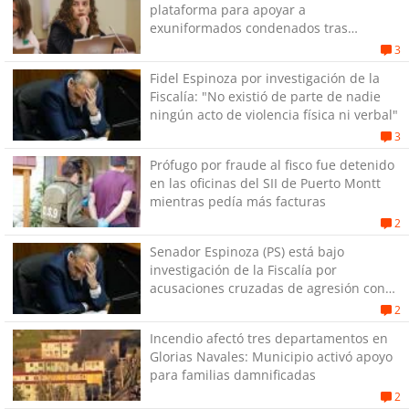
plataforma para apoyar a
exuniformados condenados tras
estallido social
3
Fidel Espinoza por investigación de la
Fiscalía: "No existió de parte de nadie
ningún acto de violencia física ni verbal"
3
Prófugo por fraude al fisco fue detenido
en las oficinas del SII de Puerto Montt
mientras pedía más facturas
2
Senador Espinoza (PS) está bajo
investigación de la Fiscalía por
acusaciones cruzadas de agresión con
su pareja
2
Incendio afectó tres departamentos en
Glorias Navales: Municipio activó apoyo
para familias damnificadas
2