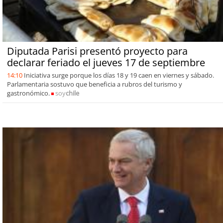
Diputada Parisi presentó proyecto para
declarar feriado el jueves 17 de septiembre
14:10
Iniciativa surge porque los días 18 y 19 caen en viernes y sábado.
Parlamentaria sostuvo que beneficia a rubros del turismo y
gastronómico.
soy
chile