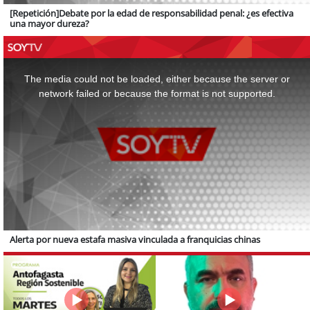
[Repetición]Debate por la edad de responsabilidad penal: ¿es efectiva
una mayor dureza?
This
is
a
The media could not be loaded, either because the server or
modal
window.
network failed or because the format is not supported.
Alerta por nueva estafa masiva vinculada a franquicias chinas