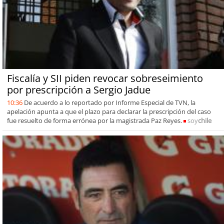
Fiscalía y SII piden revocar sobreseimiento
por prescripción a Sergio Jadue
10:36
De acuerdo a lo reportado por Informe Especial de TVN, la
apelación apunta a que el plazo para declarar la prescripción del caso
fue resuelto de forma errónea por la magistrada Paz Reyes.
soy
chile