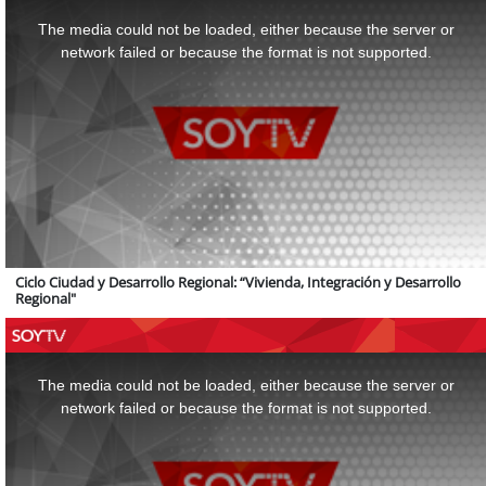
This
is
a
The media could not be loaded, either because the server or
modal
window.
network failed or because the format is not supported.
Ciclo Ciudad y Desarrollo Regional: “Vivienda, Integración y Desarrollo
Regional"
This
is
a
The media could not be loaded, either because the server or
modal
window.
network failed or because the format is not supported.