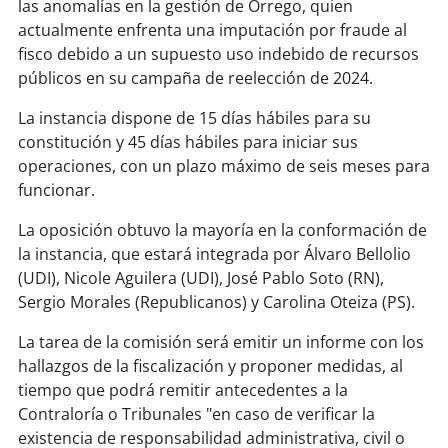
soy
sanantonio
las anomalías en la gestión de Orrego, quien
actualmente enfrenta una imputación por fraude al
fisco debido a un supuesto uso indebido de recursos
soy
chillán
públicos en su campaña de reelección de 2024.
soy
sancarlos
La instancia dispone de 15 días hábiles para su
constitución y 45 días hábiles para iniciar sus
soy
talcahuano
operaciones, con un plazo máximo de seis meses para
funcionar.
soy
concepción
La oposición obtuvo la mayoría en la conformación de
soy
coronel
la instancia, que estará integrada por Álvaro Bellolio
(UDI), Nicole Aguilera (UDI), José Pablo Soto (RN),
soy
arauco
Sergio Morales (Republicanos) y Carolina Oteiza (PS).
La tarea de la comisión será emitir un informe con los
soy
temuco
hallazgos de la fiscalización y proponer medidas, al
tiempo que podrá remitir antecedentes a la
soy
valdivia
Contraloría o Tribunales "en caso de verificar la
existencia de responsabilidad administrativa, civil o
soy
osorno