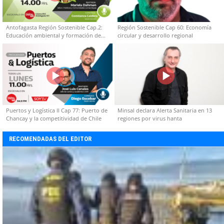
Antofagasta Región Sostenible Cap.2:
Región Sostenible Cap 60: Economía
Educación ambiental y formación de
circular y desarrollo regional
capacidades técnicas
Puertos y Logística II Cap 77: Puerto de
Minsal declara Alerta Sanitaria en 13
Chancay y la competitividad de Chile
regiones por virus hanta
RECOMENDADAS DEL EDITOR