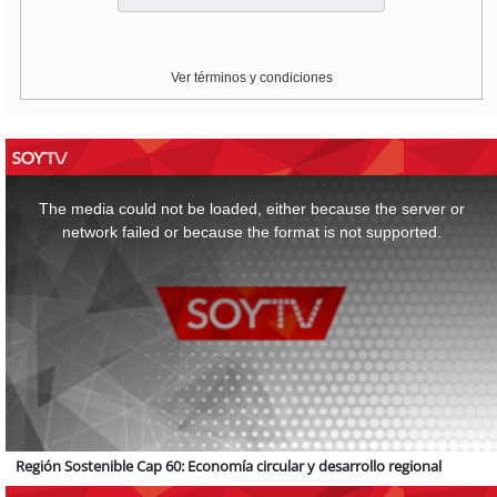
Ver términos y condiciones
This
is
a
The media could not be loaded, either because the server or
modal
window.
network failed or because the format is not supported.
Región Sostenible Cap 60: Economía circular y desarrollo regional