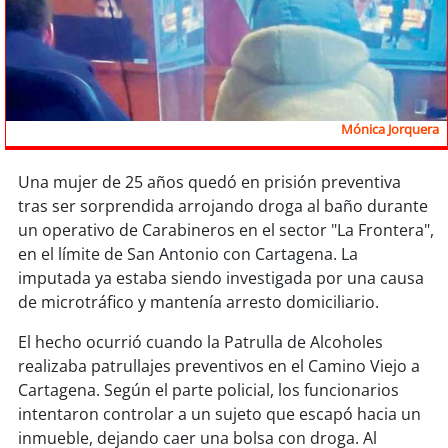
Sostenibilidad
soy
chile
soy
arica
Mónica Jorquera
soy
iquique
Una mujer de 25 años quedó en prisión preventiva
tras ser sorprendida arrojando droga al baño durante
soy
calama
un operativo de Carabineros en el sector "La Frontera",
en el límite de San Antonio con Cartagena. La
soy
antofagasta
imputada ya estaba siendo investigada por una causa
de microtráfico y mantenía arresto domiciliario.
soy
copiapó
El hecho ocurrió cuando la Patrulla de Alcoholes
soy
valparaíso
realizaba patrullajes preventivos en el Camino Viejo a
Cartagena. Según el parte policial, los funcionarios
soy
quillota
intentaron controlar a un sujeto que escapó hacia un
inmueble, dejando caer una bolsa con droga. Al