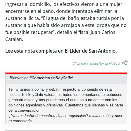
soy
sanantonio
ingresar al domicilio, los efectivos vieron a una mujer
encerrarse en el baño, donde intentaba eliminar la
soy
chillán
sustancia ilícita. “El agua del baño estaba turbia por la
sustancia que había sido arrojada a este, droga que no
soy
sancarlos
fue posible recuperar”, detalló el fiscal Juan Carlos
Catalán.
soy
talcahuano
Lee esta nota completa en El Líder de San Antonio.
soy
concepción
Click para escuchar la Noticia
soy
coronel
¡Bienvenido
#ComentaristaSoyChile!
soy
arauco
Te invitamos a opinar y debatir respecto al contenido de esta
noticia. En SoyChile valoramos todos los comentarios respetuosos
y constructivos y nos guardamos el derecho a no contar con las
soy
temuco
opiniones agresivas y ofensivas. Cuéntanos qué piensas y sé parte
de la conversación.
soy
valdivia
¿Ya eres lector de nuestros diarios regionales?
Inicia sesión
y deja
tu comentario.
soy
osorno