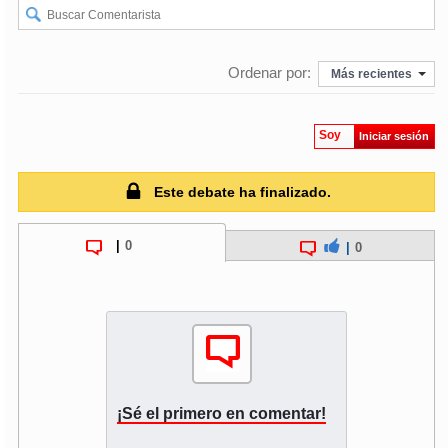
soy
puertomontt
Ordenar por:
Más recientes
soy
chiloé
Soy
Iniciar sesión
Este debate ha finalizado.
|
0
|
0
¡Sé el primero en comentar!