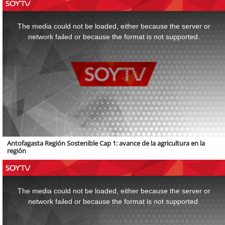
This
is
a
The media could not be loaded, either because the server or
modal
window.
network failed or because the format is not supported.
Antofagasta Región Sostenible Cap 1: avance de la agricultura en la
región
This
is
a
The media could not be loaded, either because the server or
modal
window.
network failed or because the format is not supported.