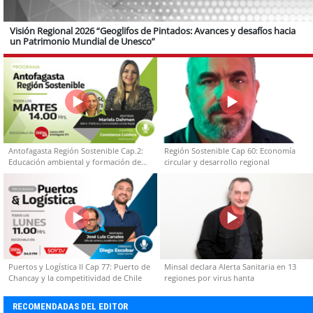
Visión Regional 2026 “Geoglifos de Pintados: Avances y desafíos hacia
un Patrimonio Mundial de Unesco”
Antofagasta Región Sostenible Cap.2:
Región Sostenible Cap 60: Economía
Educación ambiental y formación de
circular y desarrollo regional
capacidades técnicas
Puertos y Logística II Cap 77: Puerto de
Minsal declara Alerta Sanitaria en 13
Chancay y la competitividad de Chile
regiones por virus hanta
RECOMENDADAS DEL EDITOR