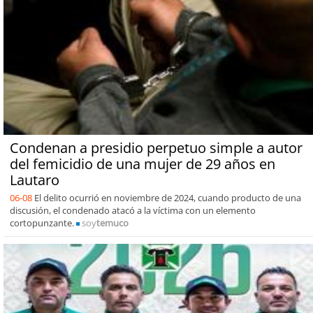
Condenan a presidio perpetuo simple a autor
del femicidio de una mujer de 29 años en
Lautaro
06-08
El delito ocurrió en noviembre de 2024, cuando producto de una
discusión, el condenado atacó a la víctima con un elemento
cortopunzante.
soy
temuco