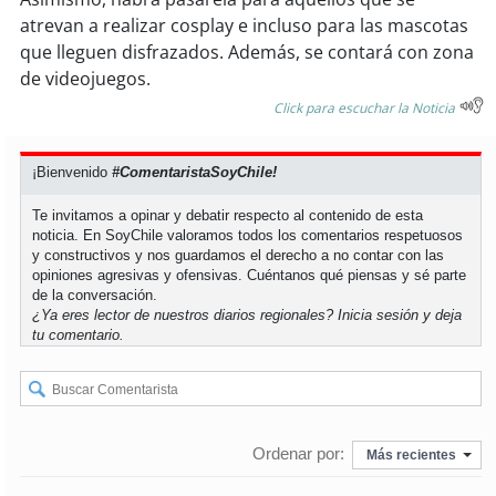
soy
sanantonio
atrevan a realizar cosplay e incluso para las mascotas
que lleguen disfrazados. Además, se contará con zona
soy
chillán
de videojuegos.
Click para escuchar la Noticia
soy
sancarlos
soy
talcahuano
¡Bienvenido
#ComentaristaSoyChile!
Te invitamos a opinar y debatir respecto al contenido de esta
soy
concepción
noticia. En SoyChile valoramos todos los comentarios respetuosos
y constructivos y nos guardamos el derecho a no contar con las
soy
coronel
opiniones agresivas y ofensivas. Cuéntanos qué piensas y sé parte
de la conversación.
¿Ya eres lector de nuestros diarios regionales?
Inicia sesión
y deja
soy
arauco
tu comentario.
soy
temuco
soy
valdivia
Ordenar por:
Más recientes
soy
osorno