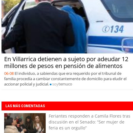
En Villarrica detienen a sujeto por adeudar 12
millones de pesos en pensión de alimentos
06-08
El individuo, a sabiendas que era requerido por el tribunal de
familia procedía a cambiar constantemente de domicilio para eludir el
accionar policial y judicial.
soy
temuco
LAS MÁS COMENTADAS
Feriantes responden a Camila Flores tras
discusión en el Senado: “Ser mujer de
feria es un orgullo”