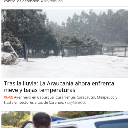
control de detención.
soy
temuco
Tras la lluvia: La Araucanía ahora enfrenta
nieve y bajas temperaturas
06-08
Ayer nevó en Caburgua, Curarrehue, Curacautín, Melipeuco y
hasta en sectores altos de Carahue.
soy
temuco