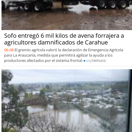
Sofo entregó 6 mil kilos de avena forrajera a
agricultores damnificados de Carahue
06-08
El gremio agrícola valoró la declaración de Emergencia Agrícola
para La Araucanía, medida que permitirá agilizar la ayuda a los
productores afectados por el sistema frontal.
soy
temuco