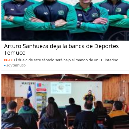
Arturo Sanhueza deja la banca de Deportes
Temuco
06-08
El duelo de este sábado será bajo el mando de un DT interino.
soy
temuco