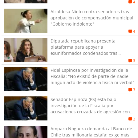
4
Alcaldesa Nieto contra senadores tras
aprobación de compensación municipal:
"Gobierno indolente"
4
Diputada republicana presenta
plataforma para apoyar a
exuniformados condenados tras
estallido social
3
Fidel Espinoza por investigación de la
Fiscalía: "No existió de parte de nadie
ningún acto de violencia física ni verbal"
3
Senador Espinoza (PS) está bajo
investigación de la Fiscalía por
acusaciones cruzadas de agresión con
su pareja
2
Amparo Noguera demanda al Banco de
Chile tras millonaria estafa: exige más