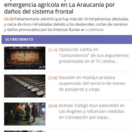
emergencia agrícola en La Araucanía por
daños del sistema frontal
04-08
Parlamentario advirtió que hay más de 14 mil personas afectadas
y cerca de cinco mil aisladas debido a los desbordes, cortes de caminos
y daños provocados por las intensas lluvias.
soy
temuco
ULTIMO MINUTO
Oposición confía en
21:16
"contundencia" de sus argumentos
presentados en el TC contra
Reconstrucción
Socavón en Hualqui provoca
21:00
suspensión del servicio de trenes
de pasajeros y carga
Activan Código Azul extendido en
20:49
Los Ángeles y refuerzan medidas
en Concepción por bajas
temperaturas de este fin de
semana