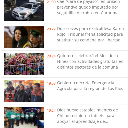
Cae "Cara de payaso": en prisión
21:00
preventiva quedó imputado por
seguidilla de robos en Curauma
Duro revés para exalcaldesa Karen
20:22
Rojo: Tribunal frena solicitud para
sustituir su condena por libertad
vigilada intensiva
Quintero celebrará el Mes de la
20:24
Niñez con actividades gratuitas en
distintos sectores de la comuna
Gobierno decreta Emergencia
19:53
Agrícola para la región de Los Ríos
Diecinueve establecimientos de
19:24
Chiloé recibieron tablets para
apoyar el aprendizaje de
estudiantes