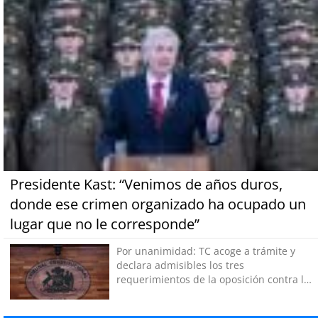
Presidente Kast: “Venimos de años duros,
donde ese crimen organizado ha ocupado un
lugar que no le corresponde”
Por unanimidad: TC acoge a trámite y
declara admisibles los tres
requerimientos de la oposición contra la
megarreforma