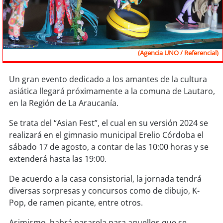
Sostenibilidad
soy
chile
(Agencia UNO / Referencial)
soy
arica
soy
iquique
Un gran evento dedicado a los amantes de la cultura
asiática llegará próximamente a la comuna de Lautaro,
en la Región de La Araucanía.
soy
calama
Se trata del “Asian Fest”, el cual en su versión 2024 se
soy
antofagasta
realizará en el gimnasio municipal Erelio Córdoba el
sábado 17 de agosto, a contar de las 10:00 horas y se
soy
copiapó
extenderá hasta las 19:00.
soy
valparaíso
De acuerdo a la casa consistorial, la jornada tendrá
diversas sorpresas y concursos como de dibujo, K-
soy
quillota
Pop, de ramen picante, entre otros.
Asimismo, habrá pasarela para aquellos que se