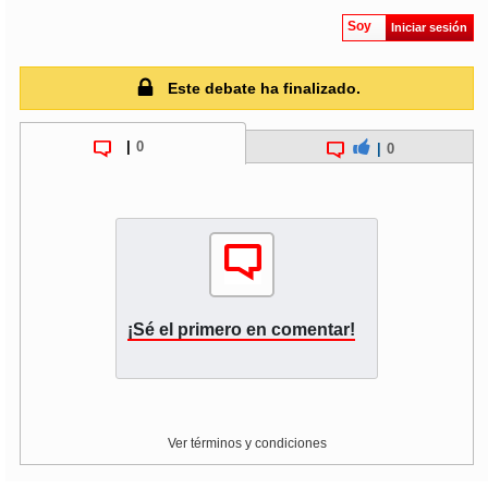
Soy
Iniciar sesión
soy
puertomontt
Este debate ha finalizado.
soy
chiloé
|
0
|
0
¡Sé el primero en comentar!
Ver términos y condiciones