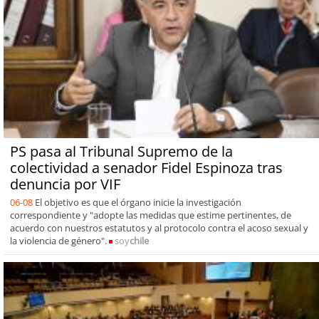
PS pasa al Tribunal Supremo de la
colectividad a senador Fidel Espinoza tras
denuncia por VIF
06-08
El objetivo es que el órgano inicie la investigación
correspondiente y "adopte las medidas que estime pertinentes, de
acuerdo con nuestros estatutos y al protocolo contra el acoso sexual y
la violencia de género".
soy
chile