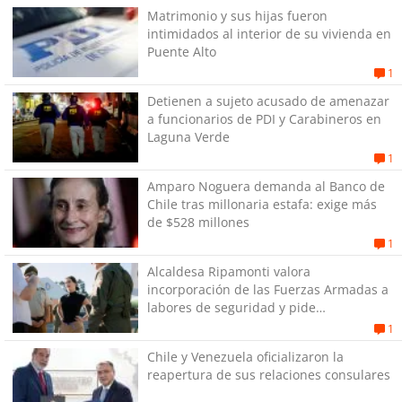
Matrimonio y sus hijas fueron
intimidados al interior de su vivienda en
Puente Alto
1
Detienen a sujeto acusado de amenazar
a funcionarios de PDI y Carabineros en
Laguna Verde
1
Amparo Noguera demanda al Banco de
Chile tras millonaria estafa: exige más
de $528 millones
1
Alcaldesa Ripamonti valora
incorporación de las Fuerzas Armadas a
labores de seguridad y pide
“responsabilidad política”
1
Chile y Venezuela oficializaron la
reapertura de sus relaciones consulares