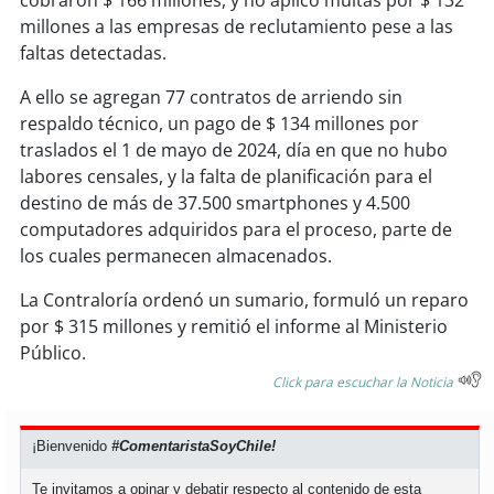
cobraron $ 166 millones, y no aplicó multas por $ 132
millones a las empresas de reclutamiento pese a las
soy
puertomontt
faltas detectadas.
A ello se agregan 77 contratos de arriendo sin
soy
chiloé
respaldo técnico, un pago de $ 134 millones por
traslados el 1 de mayo de 2024, día en que no hubo
labores censales, y la falta de planificación para el
destino de más de 37.500 smartphones y 4.500
computadores adquiridos para el proceso, parte de
los cuales permanecen almacenados.
La Contraloría ordenó un sumario, formuló un reparo
por $ 315 millones y remitió el informe al Ministerio
Público.
Click para escuchar la Noticia
¡Bienvenido
#ComentaristaSoyChile!
Te invitamos a opinar y debatir respecto al contenido de esta