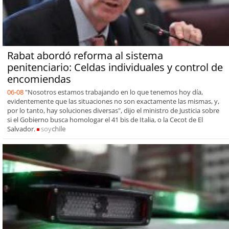
Rabat abordó reforma al sistema
penitenciario: Celdas individuales y control de
encomiendas
06-08
"Nosotros estamos trabajando en lo que tenemos hoy día,
evidentemente que las situaciones no son exactamente las mismas, y,
por lo tanto, hay soluciones diversas", dijo el ministro de Justicia sobre
si el Gobierno busca homologar el 41 bis de Italia, o la Cecot de El
Salvador.
soy
chile