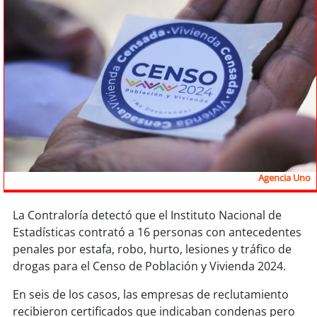
Sostenibilidad
soy
chile
soy
arica
soy
iquique
soy
calama
Agencia Uno
soy
antofagasta
La Contraloría detectó que el Instituto Nacional de
soy
copiapó
Estadísticas contrató a 16 personas con antecedentes
penales por estafa, robo, hurto, lesiones y tráfico de
soy
valparaíso
drogas para el Censo de Población y Vivienda 2024.
soy
quillota
En seis de los casos, las empresas de reclutamiento
recibieron certificados que indicaban condenas pero