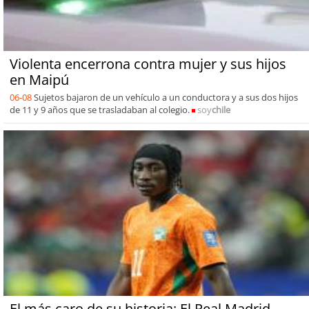
Violenta encerrona contra mujer y sus hijos
en Maipú
06-08
Sujetos bajaron de un vehículo a un conductora y a sus dos hijos
de 11 y 9 años que se trasladaban al colegio.
soy
chile
El más caro de su historia: El Real Madrid