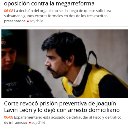
oposición contra la megarreforma
06-08
La decisión del organismo se da luego de que se solicitara
subsanar algunos errores formales en dos de los tres escritos
presentados.
soy
chile
Corte revocó prisión preventiva de Joaquín
Lavin León y lo dejó con arresto domiciliario
06-08
Exparlamentario está acusado de defraudar al Fisco y de tráfico
de influencias.
soy
chile