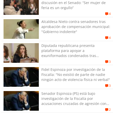
discusión en el Senado: “Ser mujer de
feria es un orgullo”
4
Alcaldesa Nieto contra senadores tras
aprobación de compensación municipal:
"Gobierno indolente"
4
Diputada republicana presenta
plataforma para apoyar a
exuniformados condenados tras
estallido social
3
Fidel Espinoza por investigación de la
Fiscalía: "No existió de parte de nadie
ningún acto de violencia física ni verbal"
3
Senador Espinoza (PS) está bajo
investigación de la Fiscalía por
acusaciones cruzadas de agresión con
su pareja
2