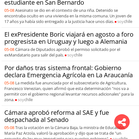
estudiante en San Bernardo
05-08
Asesinato se dio en el contexto de una riña. Detenido se
encontraba oculto en una vivienda en la misma comuna. Un joven de
17 años ya había sido entregado a la justicia hace unos días.
soy
chile
El exPresidente Boric viajará en agosto a foro
progresista en Uruguay y luego a Alemania
05-08
Cámara de Diputados aprobó el permiso solicitado por el
exMandatario para salir del país.
soy
chile
Por daños tras sistema frontal: Gobierno
declara Emergencia Agrícola en La Araucanía
05-08
La medida fue anunciada por el subsecretario de Agricultura,
Francesco Venezian, quien afirmó que esta determinación "nos va a
permitir con el gobierno regional levantar recursos adicionales" para la
zona.
soy
chile
Cámara aprobó reforma al SAE y fue
despachada al Senado
05-08
Tras la votación en la Cámara Baja, la ministra de Educación,
María Paz Arzola, valoró la aprobación y dijo que se trata de "un
proyecto de ley muy importante para nuestro gobierno".
soy
chile