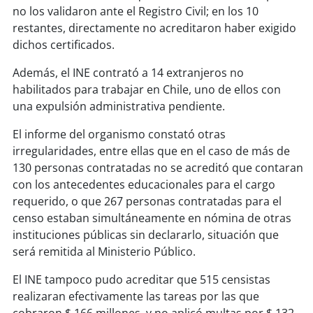
soy
sanantonio
no los validaron ante el Registro Civil; en los 10
restantes, directamente no acreditaron haber exigido
soy
chillán
dichos certificados.
soy
sancarlos
Además, el INE contrató a 14 extranjeros no
habilitados para trabajar en Chile, uno de ellos con
soy
talcahuano
una expulsión administrativa pendiente.
El informe del organismo constató otras
soy
concepción
irregularidades, entre ellas que en el caso de más de
130 personas contratadas no se acreditó que contaran
soy
coronel
con los antecedentes educacionales para el cargo
requerido, o que 267 personas contratadas para el
soy
arauco
censo estaban simultáneamente en nómina de otras
instituciones públicas sin declararlo, situación que
soy
temuco
será remitida al Ministerio Público.
soy
valdivia
El INE tampoco pudo acreditar que 515 censistas
realizaran efectivamente las tareas por las que
soy
osorno