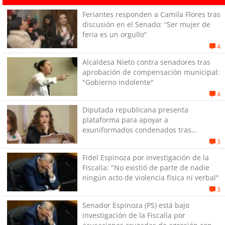
Feriantes responden a Camila Flores tras
discusión en el Senado: “Ser mujer de
feria es un orgullo”
4
Alcaldesa Nieto contra senadores tras
aprobación de compensación municipal:
"Gobierno indolente"
4
Diputada republicana presenta
plataforma para apoyar a
exuniformados condenados tras
estallido social
3
Fidel Espinoza por investigación de la
Fiscalía: "No existió de parte de nadie
ningún acto de violencia física ni verbal"
3
Senador Espinoza (PS) está bajo
investigación de la Fiscalía por