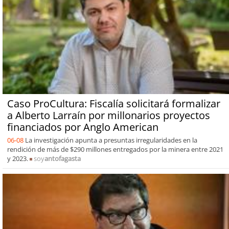
Caso ProCultura: Fiscalía solicitará formalizar
a Alberto Larraín por millonarios proyectos
financiados por Anglo American
06-08
La investigación apunta a presuntas irregularidades en la
rendición de más de $290 millones entregados por la minera entre 2021
y 2023.
soy
antofagasta