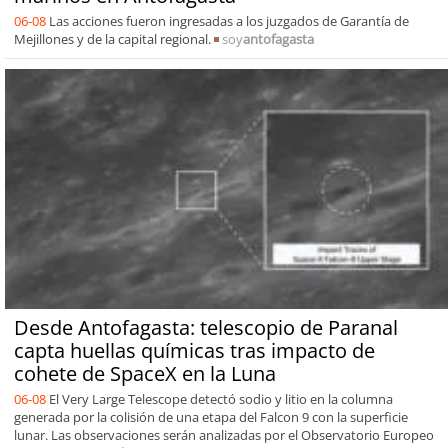
06-08
Las acciones fueron ingresadas a los juzgados de Garantía de
Mejillones y de la capital regional.
soy
antofagasta
Desde Antofagasta: telescopio de Paranal
capta huellas químicas tras impacto de
cohete de SpaceX en la Luna
06-08
El Very Large Telescope detectó sodio y litio en la columna
generada por la colisión de una etapa del Falcon 9 con la superficie
lunar. Las observaciones serán analizadas por el Observatorio Europeo