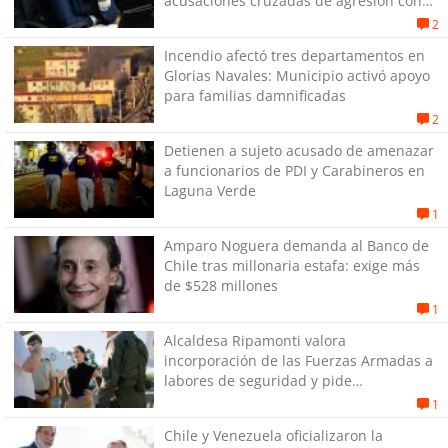
acusaciones cruzadas de agresión con
su pareja
2
Incendio afectó tres departamentos en
Glorias Navales: Municipio activó apoyo
para familias damnificadas
2
Detienen a sujeto acusado de amenazar
a funcionarios de PDI y Carabineros en
Laguna Verde
1
Amparo Noguera demanda al Banco de
Chile tras millonaria estafa: exige más
de $528 millones
1
Alcaldesa Ripamonti valora
incorporación de las Fuerzas Armadas a
labores de seguridad y pide
“responsabilidad política”
1
Chile y Venezuela oficializaron la