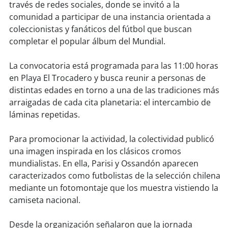
soy
sanantonio
través de redes sociales, donde se invitó a la
comunidad a participar de una instancia orientada a
soy
chillán
coleccionistas y fanáticos del fútbol que buscan
completar el popular álbum del Mundial.
soy
sancarlos
La convocatoria está programada para las 11:00 horas
soy
talcahuano
en Playa El Trocadero y busca reunir a personas de
distintas edades en torno a una de las tradiciones más
soy
concepción
arraigadas de cada cita planetaria: el intercambio de
láminas repetidas.
soy
coronel
Para promocionar la actividad, la colectividad publicó
una imagen inspirada en los clásicos cromos
soy
arauco
mundialistas. En ella, Parisi y Ossandón aparecen
caracterizados como futbolistas de la selección chilena
soy
temuco
mediante un fotomontaje que los muestra vistiendo la
camiseta nacional.
soy
valdivia
Desde la organización señalaron que la jornada
soy
osorno