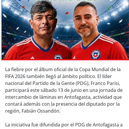
Sostenibilidad
soy
chile
soy
arica
soy
iquique
soy
calama
La fiebre por el álbum oficial de la Copa Mundial de la
soy
antofagasta
FIFA 2026 también llegó al ámbito político. El líder
nacional del Partido de la Gente (PDG), Franco Parisi,
soy
copiapó
participará este sábado 13 de junio en una jornada de
intercambio de láminas en Antofagasta, actividad que
soy
valparaíso
contará además con la presencia del diputado por la
región, Fabián Ossandón.
soy
quillota
La iniciativa fue difundida por el PDG de Antofagasta a