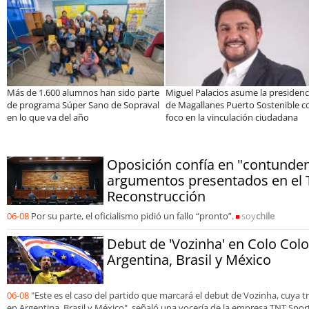
Estudiantes de la UCN desarrollan
Educación y colaboración público-
tecnología para modernizar la
privada se toman La Araucanía:
operación de Ultraport Coquimbo
encuentro reunió a líderes para
abordar las brechas y oportunidades
Oposición confía en "contunden
argumentos presentados en el 
Reconstrucción
06-08
Por su parte, el oficialismo pidió un fallo “pronto”.
soy
chile
Debut de 'Vozinha' en Colo Colo
Argentina, Brasil y México
06-08
"Este es el caso del partido que marcará el debut de Vozinha, cuya 
en Argentina, Brasil y México", señaló una vocería de la empresa TNT Spor