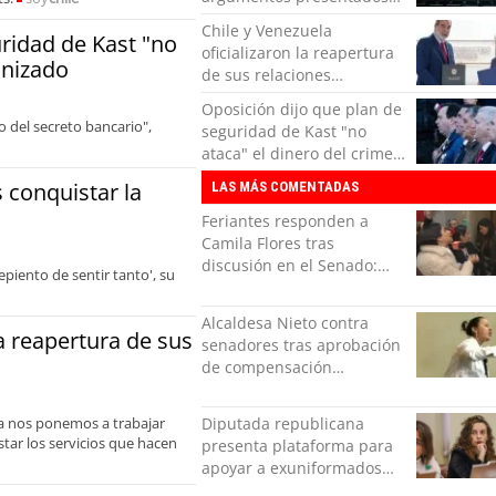
en el TC contra
Chile y Venezuela
ridad de Kast "no
Reconstrucción
oficializaron la reapertura
anizado
de sus relaciones
consulares
Oposición dijo que plan de
 del secreto bancario",
seguridad de Kast "no
ataca" el dinero del crimen
organizado
s conquistar la
LAS MÁS COMENTADAS
Feriantes responden a
Camila Flores tras
discusión en el Senado:
piento de sentir tanto', su
“Ser mujer de feria es un
orgullo”
Alcaldesa Nieto contra
la reapertura de sus
senadores tras aprobación
de compensación
municipal: "Gobierno
indolente"
ra nos ponemos a trabajar
Diputada republicana
star los servicios que hacen
presenta plataforma para
apoyar a exuniformados
condenados tras estallido