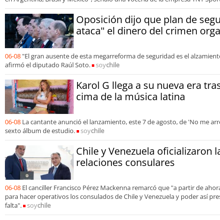
Oposición dijo que plan de segu
ataca" el dinero del crimen org
06-08
"El gran ausente de esta megarreforma de seguridad es el alzamiento
afirmó el diputado Raúl Soto.
soy
chile
Karol G llega a su nueva era tra
cima de la música latina
06-08
La cantante anunció el lanzamiento, este 7 de agosto, de 'No me arre
sexto álbum de estudio.
soy
chile
Chile y Venezuela oficializaron 
relaciones consulares
06-08
El canciller Francisco Pérez Mackenna remarcó que "a partir de aho
para hacer operativos los consulados de Chile y Venezuela y poder así pre
falta".
soy
chile