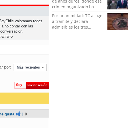
de años duros, donde ese
crimen organizado ha
ocupado un lugar que no
Por unanimidad: TC acoge
le corresponde”
a trámite y declara
n SoyChile valoramos todos
 a no contar con las
admisibles los tres
 conversación.
requerimientos de la
entario.
oposición contra la
megarreforma
r por:
Más recientes
Soy
Iniciar sesión
e gusta
|
0