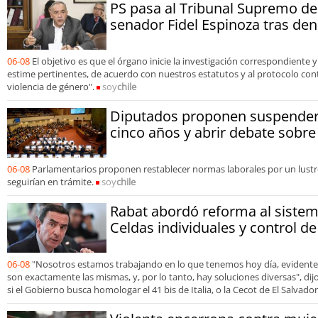
PS pasa al Tribunal Supremo de 
senador Fidel Espinoza tras den
06-08
El objetivo es que el órgano inicie la investigación correspondiente
estime pertinentes, de acuerdo con nuestros estatutos y al protocolo contr
violencia de género".
soy
chile
Diputados proponen suspender 
cinco años y abrir debate sobre
06-08
Parlamentarios proponen restablecer normas laborales por un lustr
seguirían en trámite.
soy
chile
Rabat abordó reforma al sistem
Celdas individuales y control 
06-08
"Nosotros estamos trabajando en lo que tenemos hoy día, evidente
son exactamente las mismas, y, por lo tanto, hay soluciones diversas", dijo 
si el Gobierno busca homologar el 41 bis de Italia, o la Cecot de El Salvador