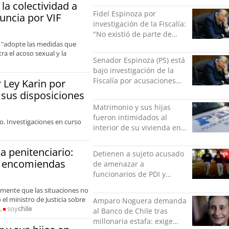
la colectividad a
social
Fidel Espinoza por
uncia por VIF
investigación de la Fiscalía:
"No existió de parte de
nadie ningún acto de
 y "adopte las medidas que
a el acoso sexual y la
violencia física ni verbal"
Senador Espinoza (PS) está
bajo investigación de la
Fiscalía por acusaciones
Ley Karin por
cruzadas de agresión con
 sus disposiciones
su pareja
Matrimonio y sus hijas
fueron intimidados al
o. Investigaciones en curso
interior de su vivienda en
Puente Alto
a penitenciario:
Detienen a sujeto acusado
de encomiendas
de amenazar a
funcionarios de PDI y
Carabineros en Laguna
mente que las situaciones no
Verde
el ministro de Justicia sobre
Amparo Noguera demanda
.
soy
chile
al Banco de Chile tras
millonaria estafa: exige