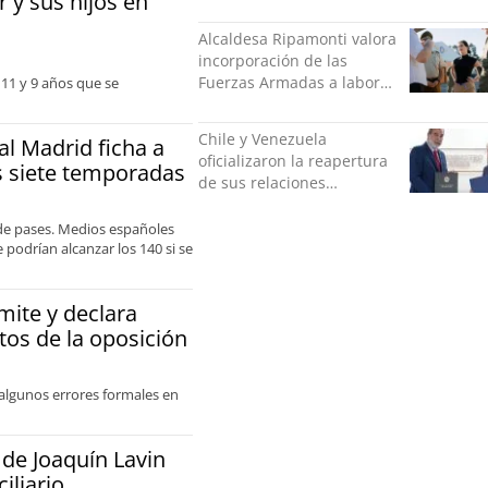
 y sus hijos en
más de $528 millones
Alcaldesa Ripamonti valora
incorporación de las
Fuerzas Armadas a labores
 11 y 9 años que se
de seguridad y pide
“responsabilidad política”
Chile y Venezuela
eal Madrid ficha a
oficializaron la reapertura
 siete temporadas
de sus relaciones
consulares
de pases. Medios españoles
podrían alcanzar los 140 si se
mite y declara
tos de la oposición
 algunos errores formales en
 de Joaquín Lavin
iliario