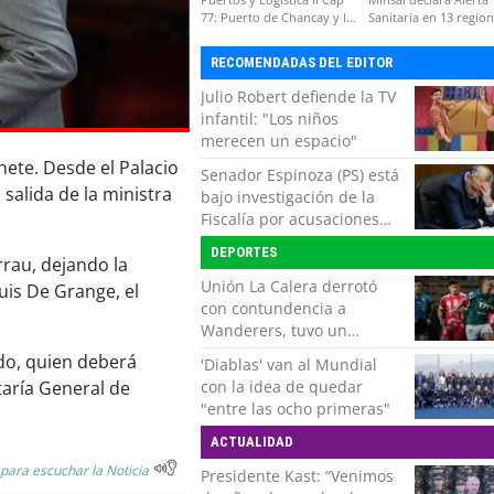
77: Puerto de Chancay y la
Sanitaria en 13 regio
competitividad de Chile
por virus hanta
RECOMENDADAS DEL EDITOR
Julio Robert defiende la TV
infantil: "Los niños
merecen un espacio"
nete. Desde el Palacio
Senador Espinoza (PS) está
salida de la ministra
bajo investigación de la
Fiscalía por acusaciones
cruzadas de agresión con
DEPORTES
su pareja
rau, dejando la
Unión La Calera derrotó
uis De Grange, el
con contundencia a
Wanderers, tuvo un
respiro y clasificó en Copa
ado, quien deberá
'Diablas' van al Mundial
Chile
con la idea de quedar
taría General de
"entre las ocho primeras"
ACTUALIDAD
 para escuchar la Noticia
Presidente Kast: “Venimos