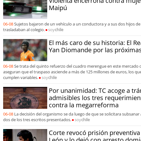
Violenta encerrona contra mujer
Maipú
06-08
Sujetos bajaron de un vehículo a un conductora y a sus dos hijos de
trasladaban al colegio.
soy
chile
El más caro de su historia: El R
Yan Diomande por las próximas
06-08
Se trata del quinto refuerzo del cuadro merengue en este mercado 
aseguran que el traspaso asciende a más de 125 millones de euros, los que 
cumplen variables.
soy
chile
Por unanimidad: TC acoge a trá
admisibles los tres requerimien
contra la megarreforma
06-08
La decisión del organismo se da luego de que se solicitara subsanar
dos de los tres escritos presentados.
soy
chile
Corte revocó prisión preventiva
León y lo dejó con arresto domic