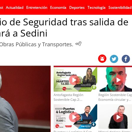
st
Actualidad
Entretención
Economía
Deportes
Tecnología
Sostenibilidad
o de Seguridad tras salida de
rá a Sedini
Obras Públicas y Transportes.
Antofagasta Región
Región Sostenible Cap
Sostenible Cap.2:
Economía circular y
Educación ambiental y
desarrollo regional
formación de capacidades
técnicas
Puertos y Logística II Cap
Minsal declara Alerta