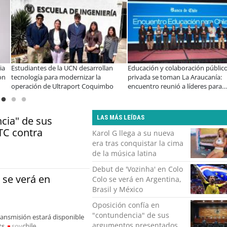
Llaman a interiorizarse de los
De una cocina familiar a un equipo
programas de estudios para postular
10 personas: el crecimiento de Inkil
informado al SAE
apoyado por Minera El Abra
LAS MÁS LEÍDAS
cia" de sus
TC contra
Karol G llega a su nueva
era tras conquistar la cima
de la música latina
Debut de 'Vozinha' en Colo
 se verá en
Colo se verá en Argentina,
Brasil y México
Oposición confía en
"contundencia" de sus
transmisión estará disponible
argumentos presentados
ts.
soy
chile