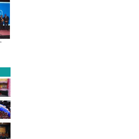
 de
Claves para comprar
A dos años de la Ley Karin:
lay
electrodomésticos durante el Black
especialistas afirman que el desaf
Sale
consolidar un cambio cultural en 
organizaciones