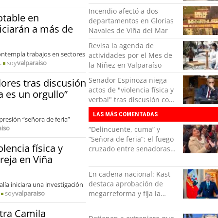
“Ser mujer de feria es un
Incendio afectó a dos
orgullo”
otable en
departamentos en Glorias
iciarán a más de
Navales de Viña del Mar
Revisa la agenda de
contempla trabajos en sectores
actividades por el Mes de
.
soy
valparaiso
la Niñez en Valparaíso
Senador Espinoza niega
ores tras discusión
actos de "violencia física y
a es un orgullo”
verbal" tras discusión con
su pareja en Viña
LAS MÁS COMENTADAS
presión “señora de feria”
aiso
“Delincuente, cuma” y
“Señora de feria”: el fuego
lencia física y
cruzado entre senadoras
reja en Viña
Flores y Campillai en el
Senado
En cadena nacional: Kast
destaca aprobación de
lía iniciara una investigación
megarreforma y fija la
soy
valparaiso
seguridad como nuevo
tra Camila
desafío del Gobierno