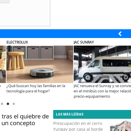
UX
JAC SUNRAY
BANCO D
 hoy las familias en la
JAC renueva el Sunray y se convierte
Lanzan c
 para el hogar?
en el minibús con la mejor relación
concurso
precio-equipamiento
Emprende
LAS MÁS LEÍDAS
 tras el quiebre de
a un concepto
Preocupación en el cerro
Yungay por casa al borde