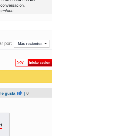
 conversación.
entario.
r por:
Más recientes
Soy
Iniciar sesión
e gusta
|
0
!