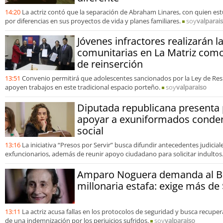
14:20
La actriz contó que la separación de Abraham Linares, con quien e
por diferencias en sus proyectos de vida y planes familiares.
soy
valparai
Jóvenes infractores realizarán l
comunitarias en La Matriz como
de reinserción
13:51
Convenio permitirá que adolescentes sancionados por la Ley de Res
apoyen trabajos en este tradicional espacio porteño.
soy
valparaiso
Diputada republicana presenta
apoyar a exuniformados conden
social
13:16
La iniciativa “Presos por Servir” busca difundir antecedentes judicial
exfuncionarios, además de reunir apoyo ciudadano para solicitar indultos
Amparo Noguera demanda al Ba
millonaria estafa: exige más de
13:11
La actriz acusa fallas en los protocolos de seguridad y busca recupe
de una indemnización por los perjuicios sufridos.
soy
valparaiso