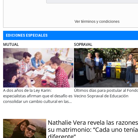
Ver términos y condiciones
EDICIONES ESPECIALES
SOPRAVAL
ELECTROL
 la Ley Karin:
Últimos días para postular al Fondo
¿Qué buscan
 afirman que el desafío es
Vecino Sopraval de Educación
tecnología
 cambio cultural en las
es
Nathalie Vera revela las razones
su matrimonio: “Cada uno tení
diferente”