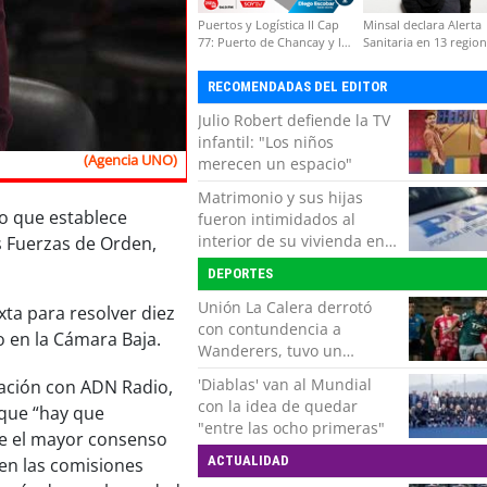
Puertos y Logística II Cap
Minsal declara Alerta
77: Puerto de Chancay y la
Sanitaria en 13 regio
competitividad de Chile
por virus hanta
RECOMENDADAS DEL EDITOR
Julio Robert defiende la TV
infantil: "Los niños
(Agencia UNO)
merecen un espacio"
Matrimonio y sus hijas
to que establece
fueron intimidados al
interior de su vivienda en
as Fuerzas de Orden,
Puente Alto
DEPORTES
Unión La Calera derrotó
ta para resolver diez
con contundencia a
o en la Cámara Baja.
Wanderers, tuvo un
respiro y clasificó en Copa
'Diablas' van al Mundial
sación con ADN Radio,
Chile
con la idea de quedar
 que “hay que
"entre las ocho primeras"
ue el mayor consenso
ACTUALIDAD
en las comisiones