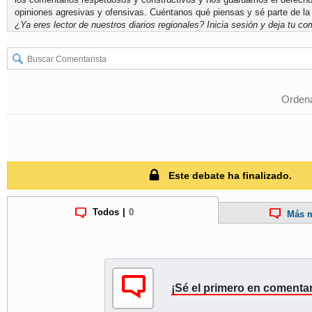
opiniones agresivas y ofensivas. Cuéntanos qué piensas y sé parte de la
¿Ya eres lector de nuestros diarios regionales?
Inicia sesión
y deja tu com
Ordena
Este debate ha finalizado.
Todos
|
0
Más m
¡Sé el primero en comentar