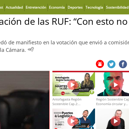
st
Actualidad
Entretención
Economía
Deportes
Tecnología
Sostenibilidad
ación de las RUF: “Con esto no
edó de manifiesto en la votación que envió a comisió
 la Cámara.
Antofagasta Región
Región Sostenible Cap
Sostenible Cap.2:
Economía circular y
Educación ambiental y
desarrollo regional
formación de capacidades
técnicas