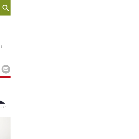
n
 60: