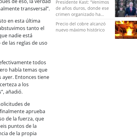
pués de eso, la verdad
Presidente Kast: “Venimos
de años duros, donde ese
nalmente transversal”.
crimen organizado ha
ocupado un lugar que no
sto en esta última
Precio del cobre alcanzó
le corresponde”
abstuvimos tanto el
nuevo máximo histórico
 que nadie está
de las reglas de uso
efectivamente todos
 pero había temas que
 ayer. Entonces tiene
certeza a los
”, añadió.
solicitudes de
 finalmente aprueba
so de la fuerza, que
eis puntos de la
cia de la propia