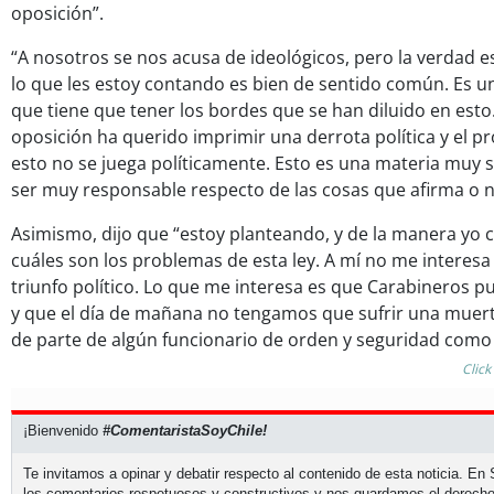
oposición”.
“A nosotros se nos acusa de ideológicos, pero la verdad 
lo que les estoy contando es bien de sentido común. Es u
que tiene que tener los bordes que se han diluido en esto.
oposición ha querido imprimir una derrota política y el 
esto no se juega políticamente. Esto es una materia muy 
ser muy responsable respecto de las cosas que afirma o n
Asimismo, dijo que “estoy planteando, y de la manera yo c
cuáles son los problemas de esta ley. A mí no me interesa
triunfo político. Lo que me interesa es que Carabineros p
y que el día de mañana no tengamos que sufrir una muer
de parte de algún funcionario de orden y seguridad como
Click
¡Bienvenido
#ComentaristaSoyChile!
Te invitamos a opinar y debatir respecto al contenido de esta noticia. E
los comentarios respetuosos y constructivos y nos guardamos el derecho