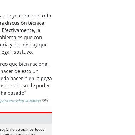
es que yo creo que todo
na discusión técnica
 Efectivamente, la
problema es que con
seria y donde hay que
iega”, sostuvo.
reo que bien racional,
 hacer de esto un
ueda hacer bien la pega
te por abuso de poder
 ha pasado”.
 para escuchar la Noticia
n SoyChile valoramos todos
 a no contar con las