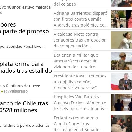
del colapso
stuvo 10 años, estuvo marcada
so
Adriana Barrientos disparó
son filtros contra Camila
abores
Andrade tras polémica con
 parte de proceso
Aránguiz: "Decente es
Alcaldesa Nieto contra
mucho, yo creo que
senadores tras aprobación
caliente"
de compensación
ponsabilidad Penal Juvenil
municipal: "Gobierno
Detienen a militar que
indolente"
amenazó con destruir
 plataforma para
vivienda de su padre
ados tras estallido
Presidente Kast: “Tenemos
un objetivo común,
es y familiares de nueve
recuperar Valparaíso”
.
soy
valparaiso
Hospitales Van Buren y
nco de Chile tras
Gustavo Fricke están entre
los seis peores evaluados
 $528 millones
del país
Feriantes responden a
Camila Flores tras
rar el dinero perdido, además
discusión en el Senado: