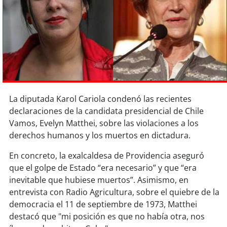
Sostenibilidad
soy
chile
soy
arica
soy
iquique
La diputada Karol Cariola condenó las recientes
soy
calama
declaraciones de la candidata presidencial de Chile
Vamos, Evelyn Matthei, sobre las violaciones a los
soy
antofagasta
derechos humanos y los muertos en dictadura.
soy
copiapó
En concreto, la exalcaldesa de Providencia aseguró
que el golpe de Estado “era necesario” y que “era
soy
valparaíso
inevitable que hubiese muertos”. Asimismo, en
entrevista con Radio Agricultura, sobre el quiebre de la
democracia el 11 de septiembre de 1973, Matthei
soy
quillota
destacó que "mi posición es que no había otra, nos