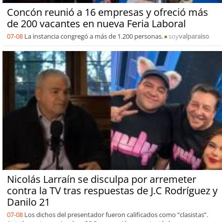
Concón reunió a 16 empresas y ofreció más
de 200 vacantes en nueva Feria Laboral
07-08
La instancia congregó a más de 1.200 personas.
soy
valparaiso
Nicolás Larraín se disculpa por arremeter
contra la TV tras respuestas de J.C Rodríguez y
Danilo 21
07-08
Los dichos del presentador fueron calificados como “clasistas”.