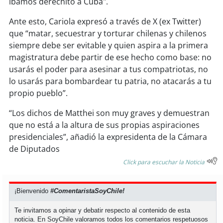
íbamos derechito a Cuba".
soy
sanantonio
Ante esto, Cariola expresó a través de X (ex Twitter)
soy
chillán
que “matar, secuestrar y torturar chilenas y chilenos
siempre debe ser evitable y quien aspira a la primera
soy
sancarlos
magistratura debe partir de ese hecho como base: no
usarás el poder para asesinar a tus compatriotas, no
soy
talcahuano
lo usarás para bombardear tu patria, no atacarás a tu
propio pueblo”.
soy
concepción
“Los dichos de Matthei son muy graves y demuestran
soy
coronel
que no está a la altura de sus propias aspiraciones
presidenciales”, añadió la expresidenta de la Cámara
soy
arauco
de Diputados
Click para escuchar la Noticia
soy
temuco
¡Bienvenido
#ComentaristaSoyChile!
soy
valdivia
Te invitamos a opinar y debatir respecto al contenido de esta
noticia. En SoyChile valoramos todos los comentarios respetuosos
soy
osorno