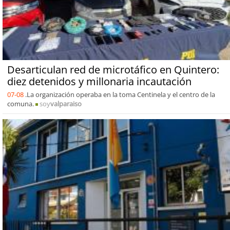
Desarticulan red de microtáfico en Quintero:
diez detenidos y millonaria incautación
07-08
.La organización operaba en la toma Centinela y el centro de la
comuna.
soy
valparaiso