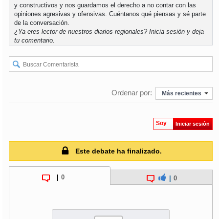
y constructivos y nos guardamos el derecho a no contar con las
opiniones agresivas y ofensivas. Cuéntanos qué piensas y sé parte
soy
puertomontt
de la conversación.
¿Ya eres lector de nuestros diarios regionales?
Inicia sesión
y deja
tu comentario.
soy
chiloé
Ordenar por:
Más recientes
Soy
Iniciar sesión
Este debate ha finalizado.
|
0
|
0