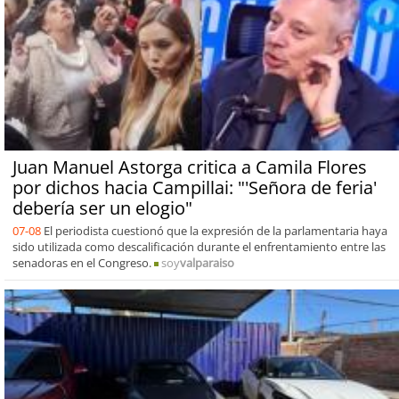
Juan Manuel Astorga critica a Camila Flores
por dichos hacia Campillai: "'Señora de feria'
debería ser un elogio"
07-08
El periodista cuestionó que la expresión de la parlamentaria haya
sido utilizada como descalificación durante el enfrentamiento entre las
senadoras en el Congreso.
soy
valparaiso