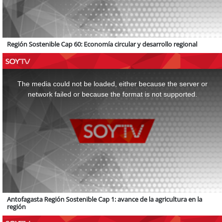
Región Sostenible Cap 60: Economía circular y desarrollo regional
This
is
a
The media could not be loaded, either because the server or
modal
window.
network failed or because the format is not supported.
Antofagasta Región Sostenible Cap 1: avance de la agricultura en la
región