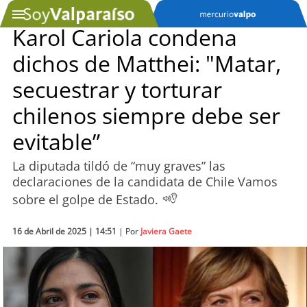
Karol Cariola condena
dichos de Matthei: "Matar,
SOYTV
secuestrar y torturar
chilenos siempre debe ser
Podcast
evitable”
Actualidad
La diputada tildó de “muy graves” las
declaraciones de la candidata de Chile Vamos
Entretención
sobre el golpe de Estado.
Economía
16 de Abril de 2025 | 14:51
| Por
Javiera Gaete
Deportes
Tecnología