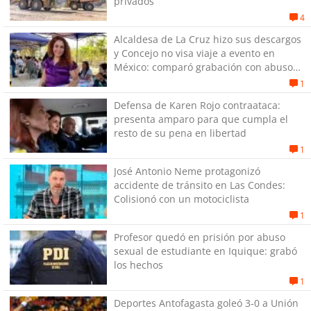
privados
4
Alcaldesa de La Cruz hizo sus descargos
y Concejo no visa viaje a evento en
México: comparó grabación con abuso
sexual infantil
1
Defensa de Karen Rojo contraataca:
presenta amparo para que cumpla el
resto de su pena en libertad
1
José Antonio Neme protagonizó
accidente de tránsito en Las Condes:
Colisionó con un motociclista
1
Profesor quedó en prisión por abuso
sexual de estudiante en Iquique: grabó
los hechos
1
Deportes Antofagasta goleó 3-0 a Unión