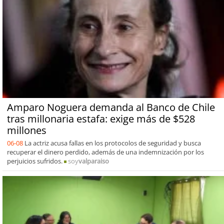
Amparo Noguera demanda al Banco de Chile
tras millonaria estafa: exige más de $528
millones
06-08
La actriz acusa fallas en los protocolos de seguridad y busca
recuperar el dinero perdido, además de una indemnización por los
perjuicios sufridos.
soy
valparaiso