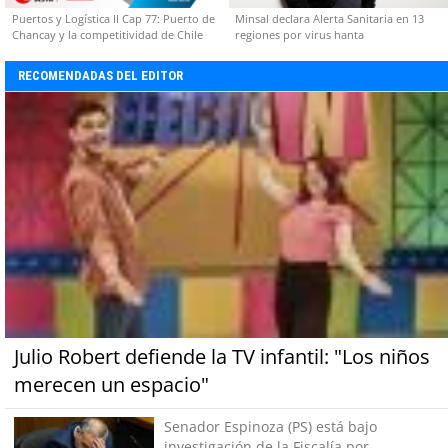
Puertos y Logística II Cap 77: Puerto de
Minsal declara Alerta Sanitaria en 13
Chancay y la competitividad de Chile
regiones por virus hanta
RECOMENDADAS DEL EDITOR
Julio Robert defiende la TV infantil: "Los niños
merecen un espacio"
Senador Espinoza (PS) está bajo
investigación de la Fiscalía por