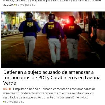
música, concursos y sorpresas para niños, niñas y sus familias durante
agosto.
soy
valparaiso
Detienen a sujeto acusado de amenazar a
funcionarios de PDI y Carabineros en Laguna
Verde
06-08
El imputado habría publicado comentarios con amenazas de
muerte contra detectives y carabineros mientras se difundían los
resultados de un operativo durante una transmisión en vivo.
soy
valparaiso