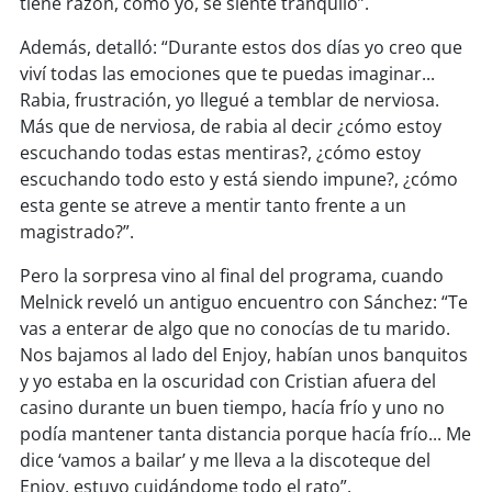
tiene razón, como yo, se siente tranquilo”.
soy
sanantonio
Además, detalló: “Durante estos dos días yo creo que
soy
chillán
viví todas las emociones que te puedas imaginar...
Rabia, frustración, yo llegué a temblar de nerviosa.
soy
sancarlos
Más que de nerviosa, de rabia al decir ¿cómo estoy
escuchando todas estas mentiras?, ¿cómo estoy
soy
talcahuano
escuchando todo esto y está siendo impune?, ¿cómo
esta gente se atreve a mentir tanto frente a un
soy
concepción
magistrado?”.
soy
coronel
Pero la sorpresa vino al final del programa, cuando
Melnick reveló un antiguo encuentro con Sánchez: “Te
soy
arauco
vas a enterar de algo que no conocías de tu marido.
Nos bajamos al lado del Enjoy, habían unos banquitos
y yo estaba en la oscuridad con Cristian afuera del
soy
temuco
casino durante un buen tiempo, hacía frío y uno no
podía mantener tanta distancia porque hacía frío... Me
soy
valdivia
dice ‘vamos a bailar’ y me lleva a la discoteque del
Enjoy, estuvo cuidándome todo el rato”.
soy
osorno