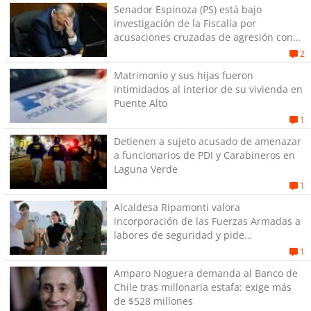
Senador Espinoza (PS) está bajo
investigación de la Fiscalía por
acusaciones cruzadas de agresión con
su pareja
2
Matrimonio y sus hijas fueron
intimidados al interior de su vivienda en
Puente Alto
1
Detienen a sujeto acusado de amenazar
a funcionarios de PDI y Carabineros en
Laguna Verde
1
Alcaldesa Ripamonti valora
incorporación de las Fuerzas Armadas a
labores de seguridad y pide
“responsabilidad política”
1
Amparo Noguera demanda al Banco de
Chile tras millonaria estafa: exige más
de $528 millones