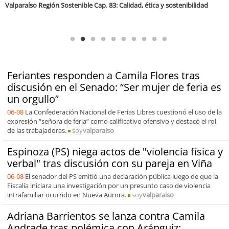
Antofagasta Región Sostenible Cap.2: Educación ambiental y formación
de capacidades técnicas
Feriantes responden a Camila Flores tras
discusión en el Senado: “Ser mujer de feria es
un orgullo”
06-08
La Confederación Nacional de Ferias Libres cuestionó el uso de la
expresión “señora de feria” como calificativo ofensivo y destacó el rol
de las trabajadoras.
soy
valparaiso
Espinoza (PS) niega actos de "violencia física y
verbal" tras discusión con su pareja en Viña
06-08
El senador del PS emitió una declaración pública luego de que la
Fiscalía iniciara una investigación por un presunto caso de violencia
intrafamiliar ocurrido en Nueva Aurora.
soy
valparaiso
Adriana Barrientos se lanza contra Camila
Andrade tras polémica con Aránguiz: