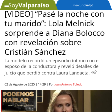
[VIDEO] “Pasé la noche con
tu marido”: Lola Melnick
SOYTV
sorprende a Diana Bolocco
con revelación sobre
Podcast
Cristián Sánchez
Actualidad
La modelo recordó un episodio íntimo con el
esposo de la conductora y reveló detalles del
Entretención
juicio que perdió contra Laura Landaeta.
Economía
02 de Agosto de 2025 | 14:29
| Por
Juan Antonio Toledo
Deportes
Tecnología