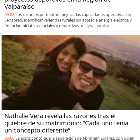
Valparaíso
06-08
Los recursos permitirán mejorar las capacidades operativas de
Senapred, identificar viviendas rurales sin acceso a energía eléctrica y
financiar iniciativas sociales y deportivas.
soy
valparaiso
Nathalie Vera revela las razones tras el
quiebre de su matrimonio: “Cada uno tenía
un concepto diferente”
06-08
La actriz contó que la separación de Abraham Linares, con quien