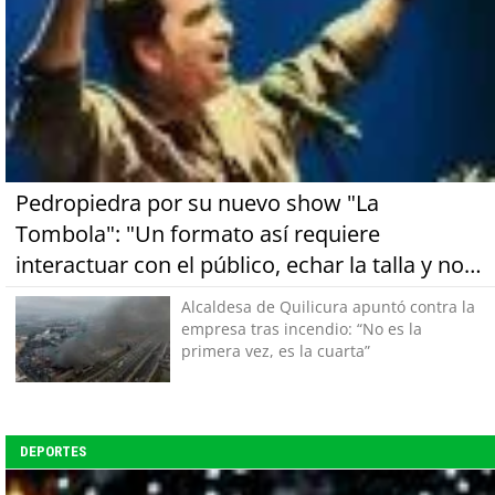
Pedropiedra por su nuevo show "La
Tombola": "Un formato así requiere
interactuar con el público, echar la talla y no
tener miedo a equivocarse"
Alcaldesa de Quilicura apuntó contra la
empresa tras incendio: “No es la
primera vez, es la cuarta”
DEPORTES