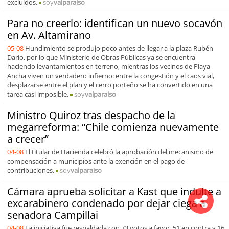
excluidos.
soy
valparaiso
Para no creerlo: identifican un nuevo socavón
en Av. Altamirano
05-08
Hundimiento se produjo poco antes de llegar a la plaza Rubén
Darío, por lo que Ministerio de Obras Públicas ya se encuentra
haciendo levantamientos en terreno, mientras los vecinos de Playa
Ancha viven un verdadero infierno: entre la congestión y el caos vial,
desplazarse entre el plan y el cerro porteño se ha convertido en una
tarea casi imposible.
soy
valparaiso
Ministro Quiroz tras despacho de la
megarreforma: “Chile comienza nuevamente
a crecer”
04-08
El titular de Hacienda celebró la aprobación del mecanismo de
compensación a municipios ante la exención en el pago de
contribuciones.
soy
valparaiso
Cámara aprueba solicitar a Kast que indulte a
excarabinero condenado por dejar ciega a
senadora Campillai
04-08
La iniciativa fue respaldada con 73 votos a favor, 51 en contra y 16