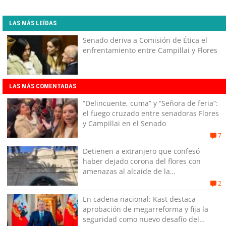
LAS MÁS LEÍDAS
Senado deriva a Comisión de Ética el
enfrentamiento entre Campillai y Flores
LAS MÁS COMENTADAS
“Delincuente, cuma” y “Señora de feria”:
el fuego cruzado entre senadoras Flores
y Campillai en el Senado
7
Detienen a extranjero que confesó
haber dejado corona del flores con
amenazas al alcaide de la
exPenitenciaría
2
En cadena nacional: Kast destaca
aprobación de megarreforma y fija la
seguridad como nuevo desafío del