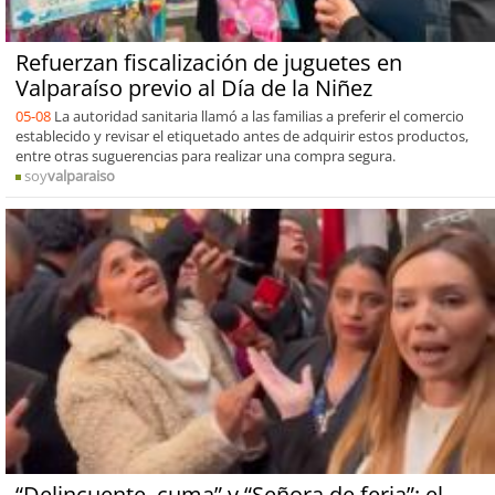
Refuerzan fiscalización de juguetes en
Valparaíso previo al Día de la Niñez
05-08
La autoridad sanitaria llamó a las familias a preferir el comercio
establecido y revisar el etiquetado antes de adquirir estos productos,
entre otras suguerencias para realizar una compra segura.
soy
valparaiso
“Delincuente, cuma” y “Señora de feria”: el