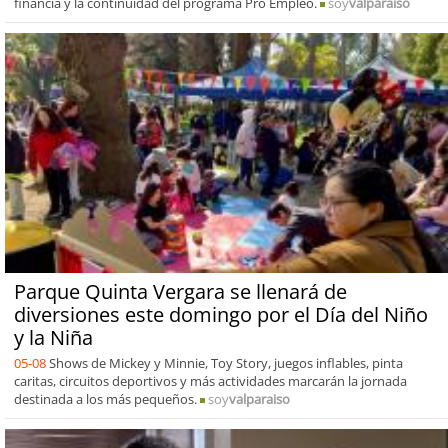
financia y la continuidad del programa Pro Empleo.
soy
valparaiso
Parque Quinta Vergara se llenará de
diversiones este domingo por el Día del Niño
y la Niña
05-08
Shows de Mickey y Minnie, Toy Story, juegos inflables, pinta
caritas, circuitos deportivos y más actividades marcarán la jornada
destinada a los más pequeños.
soy
valparaiso