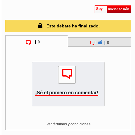
Soy
Iniciar sesión
Este debate ha finalizado.
|
0
|
0
¡Sé el primero en comentar!
Ver términos y condiciones