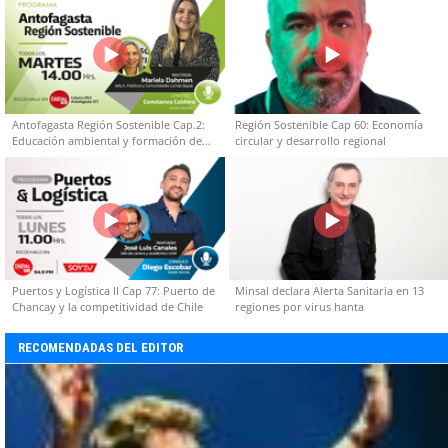
Antofagasta Región Sostenible Cap.2:
Región Sostenible Cap 60: Economía
Educación ambiental y formación de
circular y desarrollo regional
capacidades técnicas
Puertos y Logística II Cap 77: Puerto de
Minsal declara Alerta Sanitaria en 13
Chancay y la competitividad de Chile
regiones por virus hanta
RECOMENDADAS DEL EDITOR