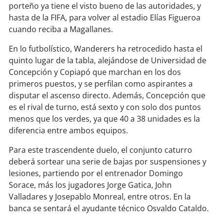
soy
sanantonio
porteño ya tiene el visto bueno de las autoridades, y
hasta de la FIFA, para volver al estadio Elías Figueroa
soy
chillán
cuando reciba a Magallanes.
En lo futbolístico, Wanderers ha retrocedido hasta el
soy
sancarlos
quinto lugar de la tabla, alejándose de Universidad de
Concepción y Copiapó que marchan en los dos
soy
talcahuano
primeros puestos, y se perfilan como aspirantes a
disputar el ascenso directo. Además, Concepción que
soy
concepción
es el rival de turno, está sexto y con solo dos puntos
menos que los verdes, ya que 40 a 38 unidades es la
soy
coronel
diferencia entre ambos equipos.
soy
arauco
Para este trascendente duelo, el conjunto caturro
deberá sortear una serie de bajas por suspensiones y
soy
temuco
lesiones, partiendo por el entrenador Domingo
Sorace, más los jugadores Jorge Gatica, John
soy
valdivia
Valladares y Josepablo Monreal, entre otros. En la
banca se sentará el ayudante técnico Osvaldo Cataldo.
soy
osorno