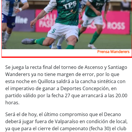
Sostenibilidad
soy
chile
soy
arica
soy
iquique
Prensa Wanderers
soy
calama
Se juega la recta final del torneo de Ascenso y Santiago
Wanderers ya no tiene margen de error, por lo que
soy
antofagasta
esta noche en Quillota saldrá a la cancha sintética con
el imperativo de ganar a Deportes Concepción, en
soy
copiapó
partido válido por la fecha 27 que arrancará a las 20.00
horas.
soy
valparaíso
Será el de hoy, el último compromiso que el Decano
soy
quillota
deberá jugar fuera de Valparaíso en condición de local,
ya que para el cierre del campeonato (fecha 30) el club