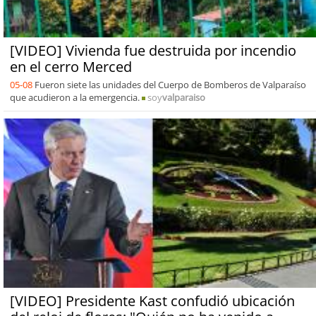
[VIDEO] Vivienda fue destruida por incendio
en el cerro Merced
05-08
Fueron siete las unidades del Cuerpo de Bomberos de Valparaíso
que acudieron a la emergencia.
soy
valparaiso
[VIDEO] Presidente Kast confudió ubicación