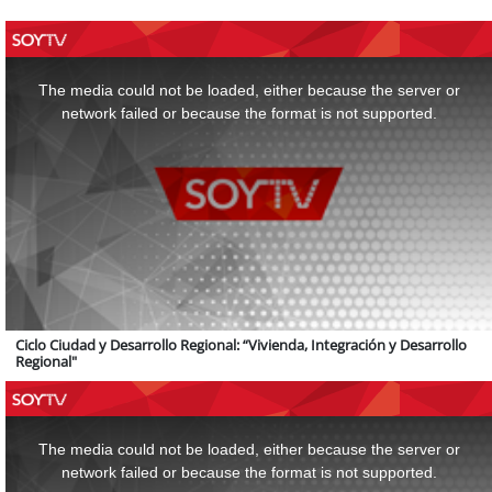
This
is
a
The media could not be loaded, either because the server or
modal
window.
network failed or because the format is not supported.
Ciclo Ciudad y Desarrollo Regional: “Vivienda, Integración y Desarrollo
Regional"
This
is
a
The media could not be loaded, either because the server or
modal
window.
network failed or because the format is not supported.