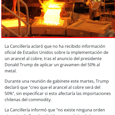
Sostenibilidad
soy
chile
soy
arica
soy
iquique
La Cancillería aclaró que no ha recibido información
oficial de Estados Unidos sobre la implementación de
soy
calama
un arancel al cobre, tras el anuncio del presidente
Donald Trump de aplicar un gravamen del 50% al
soy
antofagasta
metal.
soy
copiapó
Durante una reunión de gabinete este martes, Trump
declaró que "creo que el arancel al cobre será del
soy
valparaíso
50%", sin especificar si esto afectaría las importaciones
chilenas del commodity.
soy
quillota
La Cancillería informó que "no existe ninguna orden