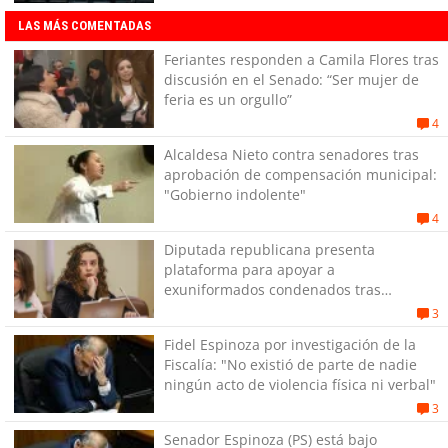
LAS MÁS COMENTADAS
Feriantes responden a Camila Flores tras
discusión en el Senado: “Ser mujer de
feria es un orgullo”
4
Alcaldesa Nieto contra senadores tras
aprobación de compensación municipal:
"Gobierno indolente"
4
Diputada republicana presenta
plataforma para apoyar a
exuniformados condenados tras
estallido social
3
Fidel Espinoza por investigación de la
Fiscalía: "No existió de parte de nadie
ningún acto de violencia física ni verbal"
3
Senador Espinoza (PS) está bajo