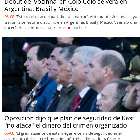
Debut de 'Vozinha' en Colo Colo se verá en
Argentina, Brasil y México
06-08
"Este es el caso del partido que marcará el debut de Vozinha, cuya
transmisión estará disponible en Argentina, Brasil y México", señaló una
vocería de la empresa TNT Sports.
soy
chile
Oposición dijo que plan de seguridad de Kast
"no ataca" el dinero del crimen organizado
06-08
"El gran ausente de esta megarreforma de seguridad es el
alzamiento del secreto bancario", afirmó el diputado Raúl Soto.