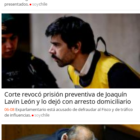
presentados.
soy
chile
Corte revocó prisión preventiva de Joaquín
Lavin León y lo dejó con arresto domiciliario
06-08
Exparlamentario está acusado de defraudar al Fisco y de tráfico
de influencias.
soy
chile