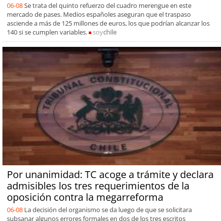
06-08
Se trata del quinto refuerzo del cuadro merengue en este
mercado de pases. Medios españoles aseguran que el traspaso
asciende a más de 125 millones de euros, los que podrían alcanzar los
140 si se cumplen variables.
soy
chile
Por unanimidad: TC acoge a trámite y declara
admisibles los tres requerimientos de la
oposición contra la megarreforma
06-08
La decisión del organismo se da luego de que se solicitara
subsanar algunos errores formales en dos de los tres escritos