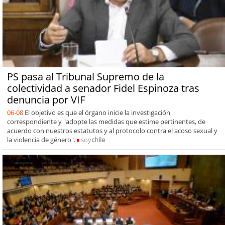
PS pasa al Tribunal Supremo de la
colectividad a senador Fidel Espinoza tras
denuncia por VIF
06-08
El objetivo es que el órgano inicie la investigación
correspondiente y "adopte las medidas que estime pertinentes, de
acuerdo con nuestros estatutos y al protocolo contra el acoso sexual y
la violencia de género".
soy
chile