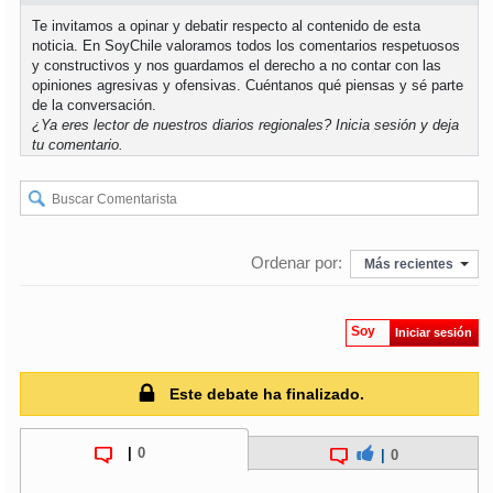
Te invitamos a opinar y debatir respecto al contenido de esta
noticia. En SoyChile valoramos todos los comentarios respetuosos
soy
puertomontt
y constructivos y nos guardamos el derecho a no contar con las
opiniones agresivas y ofensivas. Cuéntanos qué piensas y sé parte
soy
chiloé
de la conversación.
¿Ya eres lector de nuestros diarios regionales?
Inicia sesión
y deja
tu comentario.
Ordenar por:
Más recientes
Soy
Iniciar sesión
Este debate ha finalizado.
|
0
|
0