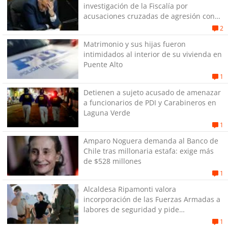
investigación de la Fiscalía por
acusaciones cruzadas de agresión con
su pareja
2
Matrimonio y sus hijas fueron
intimidados al interior de su vivienda en
Puente Alto
1
Detienen a sujeto acusado de amenazar
a funcionarios de PDI y Carabineros en
Laguna Verde
1
Amparo Noguera demanda al Banco de
Chile tras millonaria estafa: exige más
de $528 millones
1
Alcaldesa Ripamonti valora
incorporación de las Fuerzas Armadas a
labores de seguridad y pide
“responsabilidad política”
1