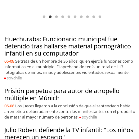
Antofagasta Región Sostenible Cap.2: Educación ambiental y formación
de capacidades técnicas
Huechuraba: Funcionario municipal fue
detenido tras hallarse material pornográfico
infantil en su computador
06-08
Se trata de un hombre de 36 años, quien ejercía funciones como
informático en el municipio. El aprehendido tenía un total de 113
fotografías de niños, niñas y adolescentes violentados sexualmente.
soy
chile
Prisión perpetua para autor de atropello
múltiple en Múnich
06-08
Los jueces llegaron a la conclusión de que el sentenciado había
arremetido deliberadamente contra los manifestantes con el propósito
de matar al mayor número de personas.
soy
chile
Julio Robert defiende la TV infantil: "Los niños
merecen un espacio"