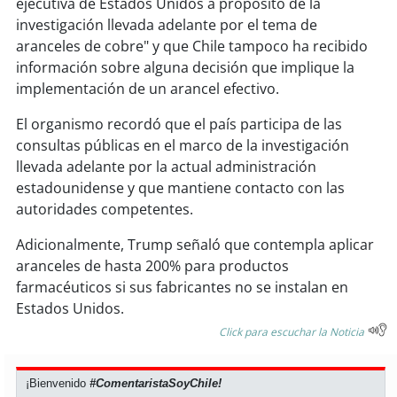
ejecutiva de Estados Unidos a propósito de la
soy
sanantonio
investigación llevada adelante por el tema de
aranceles de cobre" y que Chile tampoco ha recibido
soy
chillán
información sobre alguna decisión que implique la
implementación de un arancel efectivo.
soy
sancarlos
El organismo recordó que el país participa de las
soy
talcahuano
consultas públicas en el marco de la investigación
llevada adelante por la actual administración
soy
concepción
estadounidense y que mantiene contacto con las
autoridades competentes.
soy
coronel
Adicionalmente, Trump señaló que contempla aplicar
soy
arauco
aranceles de hasta 200% para productos
farmacéuticos si sus fabricantes no se instalan en
soy
temuco
Estados Unidos.
Click para escuchar la Noticia
soy
valdivia
¡Bienvenido
#ComentaristaSoyChile!
soy
osorno