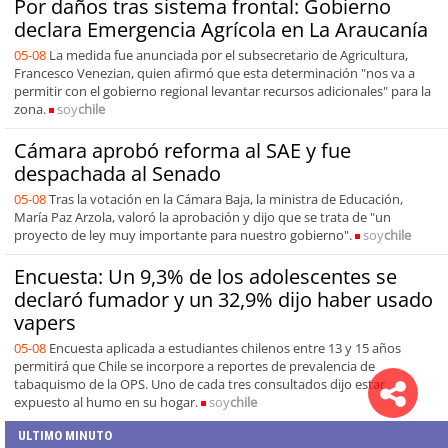
Por daños tras sistema frontal: Gobierno
declara Emergencia Agrícola en La Araucanía
05-08
La medida fue anunciada por el subsecretario de Agricultura,
Francesco Venezian, quien afirmó que esta determinación "nos va a
permitir con el gobierno regional levantar recursos adicionales" para la
zona.
soy
chile
Cámara aprobó reforma al SAE y fue
despachada al Senado
05-08
Tras la votación en la Cámara Baja, la ministra de Educación,
María Paz Arzola, valoró la aprobación y dijo que se trata de "un
proyecto de ley muy importante para nuestro gobierno".
soy
chile
Encuesta: Un 9,3% de los adolescentes se
declaró fumador y un 32,9% dijo haber usado
vapers
05-08
Encuesta aplicada a estudiantes chilenos entre 13 y 15 años
permitirá que Chile se incorpore a reportes de prevalencia de
tabaquismo de la OPS. Uno de cada tres consultados dijo estar
expuesto al humo en su hogar.
soy
chile
ULTIMO MINUTO