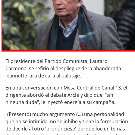
Sostenibilidad
soy
chile
soy
arica
soy
iquique
El presidente del Partido Comunista, Lautaro
soy
calama
Carmona, se refirió al despliegue de la abanderada
Jeannette Jara de cara al balotaje.
soy
antofagasta
En una conversación con Mesa Central de Canal 13, el
soy
copiapó
dirigente abordó el debate Archi y dijo que "sin
ninguna duda", le inyectó energía a su campaña.
soy
valparaíso
"(Presentó) mucho argumento (...) una personalidad
que no se intimida, no se inhibe y tiene la formulación
soy
quillota
de decirle al otro 'pronúnciese' porque fue en temas