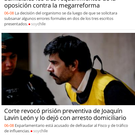
oposición contra la megarreforma
06-08
La decisión del organismo se da luego de que se solicitara
subsanar algunos errores formales en dos de los tres escritos
presentados.
soy
chile
Corte revocó prisión preventiva de Joaquín
Lavin León y lo dejó con arresto domiciliario
06-08
Exparlamentario está acusado de defraudar al Fisco y de tráfico
de influencias.
soy
chile