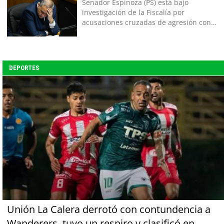
Senador Espinoza (PS) está bajo
investigación de la Fiscalía por
acusaciones cruzadas de agresión con
su pareja
DEPORTES
Unión La Calera derrotó con contundencia a
Wanderers, tuvo un respiro y clasificó en