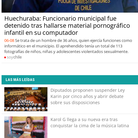
Huechuraba: Funcionario municipal fue
detenido tras hallarse material pornográfico
infantil en su computador
06-08
Se trata de un hombre de 36 años, quien ejercía funciones como
informático en el municipio. El aprehendido tenía un total de 113
fotografías de niños, niñas y adolescentes violentados sexualmente.
soy
chile
LAS MÁS LEÍDAS
Diputados proponen suspender Ley
Karin por cinco años y abrir debate
sobre sus disposiciones
Karol G llega a su nueva era tras
conquistar la cima de la música latina