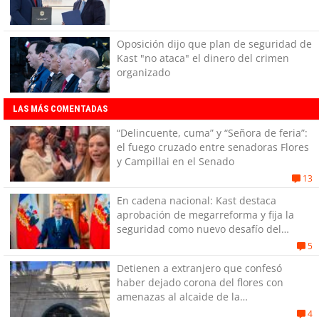
Oposición dijo que plan de seguridad de
Kast "no ataca" el dinero del crimen
organizado
LAS MÁS COMENTADAS
“Delincuente, cuma” y “Señora de feria”:
el fuego cruzado entre senadoras Flores
y Campillai en el Senado
13
En cadena nacional: Kast destaca
aprobación de megarreforma y fija la
seguridad como nuevo desafío del
Gobierno
5
Detienen a extranjero que confesó
haber dejado corona del flores con
amenazas al alcaide de la
exPenitenciaría
4