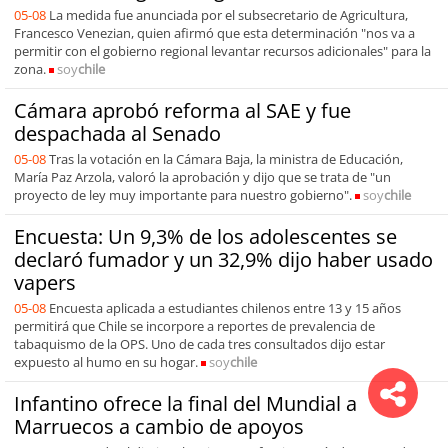
05-08
La medida fue anunciada por el subsecretario de Agricultura,
Francesco Venezian, quien afirmó que esta determinación "nos va a
permitir con el gobierno regional levantar recursos adicionales" para la
zona.
soy
chile
Cámara aprobó reforma al SAE y fue
despachada al Senado
05-08
Tras la votación en la Cámara Baja, la ministra de Educación,
María Paz Arzola, valoró la aprobación y dijo que se trata de "un
proyecto de ley muy importante para nuestro gobierno".
soy
chile
Encuesta: Un 9,3% de los adolescentes se
declaró fumador y un 32,9% dijo haber usado
vapers
05-08
Encuesta aplicada a estudiantes chilenos entre 13 y 15 años
permitirá que Chile se incorpore a reportes de prevalencia de
tabaquismo de la OPS. Uno de cada tres consultados dijo estar
expuesto al humo en su hogar.
soy
chile
Infantino ofrece la final del Mundial a
Marruecos a cambio de apoyos