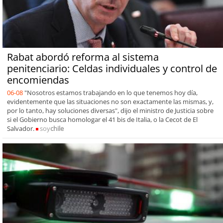
Rabat abordó reforma al sistema
penitenciario: Celdas individuales y control de
encomiendas
06-08
"Nosotros estamos trabajando en lo que tenemos hoy día,
evidentemente que las situaciones no son exactamente las mismas, y,
por lo tanto, hay soluciones diversas", dijo el ministro de Justicia sobre
si el Gobierno busca homologar el 41 bis de Italia, o la Cecot de El
Salvador.
soy
chile