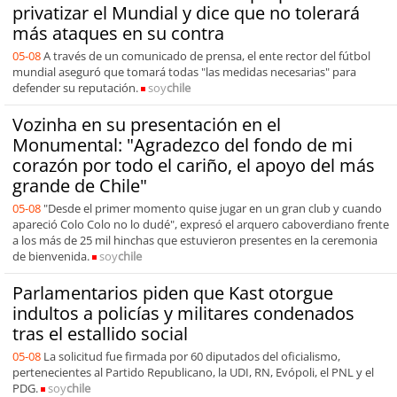
privatizar el Mundial y dice que no tolerará
más ataques en su contra
05-08
A través de un comunicado de prensa, el ente rector del fútbol
mundial aseguró que tomará todas "las medidas necesarias" para
defender su reputación.
soy
chile
Vozinha en su presentación en el
Monumental: "Agradezco del fondo de mi
corazón por todo el cariño, el apoyo del más
grande de Chile"
05-08
"Desde el primer momento quise jugar en un gran club y cuando
apareció Colo Colo no lo dudé", expresó el arquero caboverdiano frente
a los más de 25 mil hinchas que estuvieron presentes en la ceremonia
de bienvenida.
soy
chile
Parlamentarios piden que Kast otorgue
indultos a policías y militares condenados
tras el estallido social
05-08
La solicitud fue firmada por 60 diputados del oficialismo,
pertenecientes al Partido Republicano, la UDI, RN, Evópoli, el PNL y el
PDG.
soy
chile