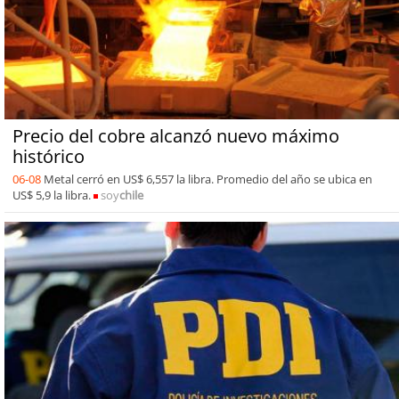
Precio del cobre alcanzó nuevo máximo
histórico
06-08
Metal cerró en US$ 6,557 la libra. Promedio del año se ubica en
US$ 5,9 la libra.
soy
chile