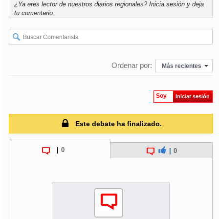
¿Ya eres lector de nuestros diarios regionales?
Inicia sesión
y deja
tu comentario.
Ordenar por:
Más recientes
Soy
Iniciar sesión
Este debate ha finalizado.
|
0
|
0