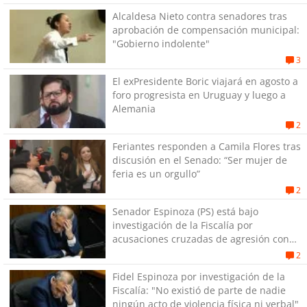
Alcaldesa Nieto contra senadores tras
aprobación de compensación municipal:
"Gobierno indolente"
3
El exPresidente Boric viajará en agosto a
foro progresista en Uruguay y luego a
Alemania
2
Feriantes responden a Camila Flores tras
discusión en el Senado: “Ser mujer de
feria es un orgullo”
2
Senador Espinoza (PS) está bajo
investigación de la Fiscalía por
acusaciones cruzadas de agresión con
su pareja
2
Fidel Espinoza por investigación de la
Fiscalía: "No existió de parte de nadie
ningún acto de violencia física ni verbal"