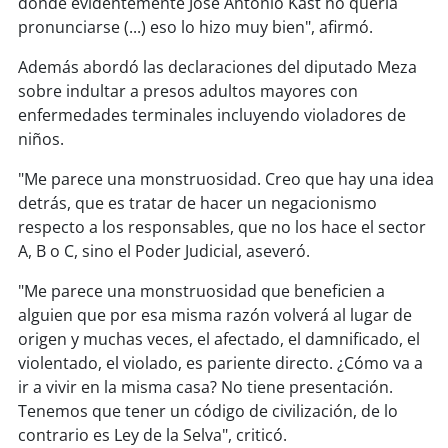
donde evidentemente José Antonio Kast no quería
soy
sanantonio
pronunciarse (...) eso lo hizo muy bien", afirmó.
soy
chillán
Además abordó las declaraciones del diputado Meza
sobre indultar a presos adultos mayores con
soy
sancarlos
enfermedades terminales incluyendo violadores de
niños.
soy
talcahuano
"Me parece una monstruosidad. Creo que hay una idea
soy
concepción
detrás, que es tratar de hacer un negacionismo
respecto a los responsables, que no los hace el sector
soy
coronel
A, B o C, sino el Poder Judicial, aseveró.
"Me parece una monstruosidad que beneficien a
soy
arauco
alguien que por esa misma razón volverá al lugar de
origen y muchas veces, el afectado, el damnificado, el
soy
temuco
violentado, el violado, es pariente directo. ¿Cómo va a
ir a vivir en la misma casa? No tiene presentación.
soy
valdivia
Tenemos que tener un código de civilización, de lo
contrario es Ley de la Selva", criticó.
soy
osorno