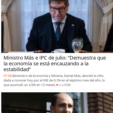
Ministro Más e IPC de julio: “Demuestra que
la economía se está encauzando a la
estabilidad”
07-08
Biministro de Economía y Minería, Daniel Más, abordó la cifra
dada a conocer hoy por el INE de 0,1% en el séptimo mes del año, lo
que acumuló un 3,5% en 12 meses.
soy
chile