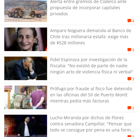
Alerta entre gremios de Codelco ante
propuesta de incorporar capitales
privados
4
Amparo Noguera demanda al Banco de
Chile tras millonaria estafa: exige más
de $528 millones
3
Fidel Espinoza por investigación de la
Fiscalía: "No existió de parte de nadie
ningún acto de violencia física ni verbal"
3
Prófugo por fraude al fisco fue detenido
en las oficinas del SII de Puerto Montt
mientras pedía más facturas
2
Lucho Miranda por dichos de Flores
contra senadora Campillai: "Pensar que
todo se consigue por pena es una forma
de quitar dignidad"