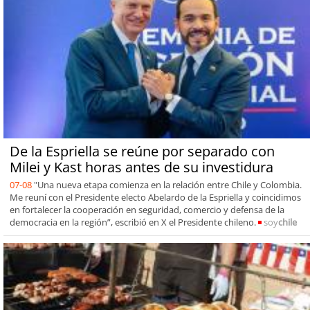
De la Espriella se reúne por separado con
Milei y Kast horas antes de su investidura
07-08
"Una nueva etapa comienza en la relación entre Chile y Colombia.
Me reuní con el Presidente electo Abelardo de la Espriella y coincidimos
en fortalecer la cooperación en seguridad, comercio y defensa de la
democracia en la región”, escribió en X el Presidente chileno.
soy
chile