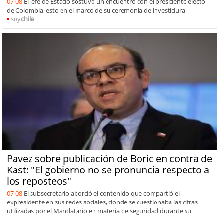
07-08
El jefe de Estado sostuvo un encuentro con el presidente electo
de Colombia, esto en el marco de su ceremonia de investidura.
soy
chile
Pavez sobre publicación de Boric en contra de
Kast: "El gobierno no se pronuncia respecto a
los reposteos"
07-08
El subsecretario abordó el contenido que compartió el
expresidente en sus redes sociales, donde se cuestionaba las cifras
utilizadas por el Mandatario en materia de seguridad durante su