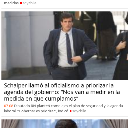
medidas.
soy
chile
Schalper llamó al oficialismo a priorizar la
agenda del gobierno: “Nos van a medir en la
medida en que cumplamos”
07-08
Diputado RN planteó como ejes el plan de seguridad y la agenda
laboral. “Gobernar es priorizar”, indicó.
soy
chile