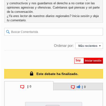
y constructivos y nos guardamos el derecho a no contar con las
opiniones agresivas y ofensivas. Cuéntanos qué piensas y sé parte
soy
puertomontt
de la conversación.
¿Ya eres lector de nuestros diarios regionales?
Inicia sesión
y deja
tu comentario.
soy
chiloé
Ordenar por:
Más recientes
Soy
Iniciar sesión
Este debate ha finalizado.
|
0
|
0