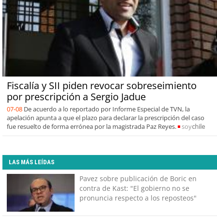
Fiscalía y SII piden revocar sobreseimiento
por prescripción a Sergio Jadue
07-08
De acuerdo a lo reportado por Informe Especial de TVN, la
apelación apunta a que el plazo para declarar la prescripción del caso
fue resuelto de forma errónea por la magistrada Paz Reyes.
soy
chile
LAS MÁS LEÍDAS
Pavez sobre publicación de Boric en
contra de Kast: "El gobierno no se
pronuncia respecto a los reposteos"