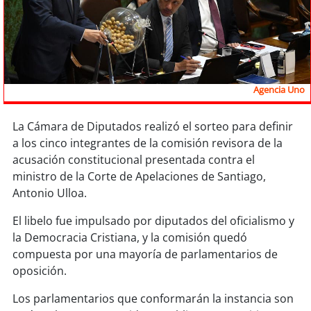
Sostenibilidad
soy
chile
soy
arica
Agencia Uno
soy
iquique
La Cámara de Diputados realizó el sorteo para definir
a los cinco integrantes de la comisión revisora de la
soy
calama
acusación constitucional presentada contra el
ministro de la Corte de Apelaciones de Santiago,
soy
antofagasta
Antonio Ulloa.
soy
copiapó
El libelo fue impulsado por diputados del oficialismo y
la Democracia Cristiana, y la comisión quedó
soy
valparaíso
compuesta por una mayoría de parlamentarios de
oposición.
soy
quillota
Los parlamentarios que conformarán la instancia son