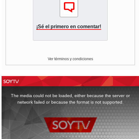
¡Sé el primero en comentar!
Ver términos y condiciones
This
is
a
The media could not be loaded, either because the server or
modal
window.
network failed or because the format is not supported.