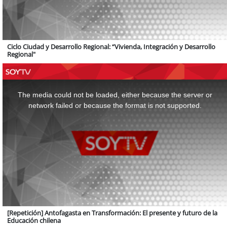
Ciclo Ciudad y Desarrollo Regional: “Vivienda, Integración y Desarrollo
Regional"
This
is
a
The media could not be loaded, either because the server or
modal
window.
network failed or because the format is not supported.
[Repetición] Antofagasta en Transformación: El presente y futuro de la
Educación chilena