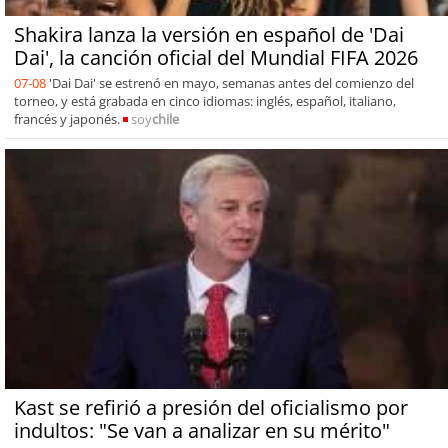
Shakira lanza la versión en español de 'Dai
Dai', la canción oficial del Mundial FIFA 2026
07-08
'Dai Dai' se estrenó en mayo, semanas antes del comienzo del
torneo, y está grabada en cinco idiomas: inglés, español, italiano,
francés y japonés.
soy
chile
Kast se refirió a presión del oficialismo por
indultos: "Se van a analizar en su mérito"