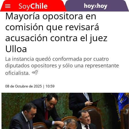
Mayoría opositora en
comisión que revisará
SOYTV
acusación contra el juez
Ulloa
Podcast
La instancia quedó conformada por cuatro
Actualidad
diputados opositores y sólo una representante
oficialista.
Entretención
08 de Octubre de 2025 | 10:59
Economía
Deportes
Tecnología