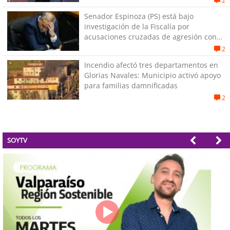
2
Senador Espinoza (PS) está bajo
investigación de la Fiscalía por
acusaciones cruzadas de agresión con
su pareja
2
Incendio afectó tres departamentos en
Glorias Navales: Municipio activó apoyo
para familias damnificadas
2
SOYTV