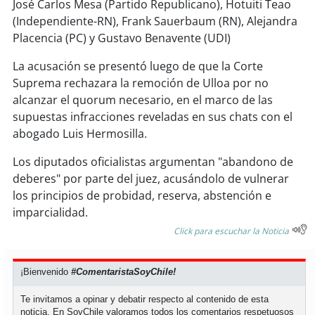
soy
sanantonio
José Carlos Mesa (Partido Republicano), Hotuiti Teao
(Independiente-RN), Frank Sauerbaum (RN), Alejandra
soy
chillán
Placencia (PC) y Gustavo Benavente (UDI)
La acusación se presentó luego de que la Corte
soy
sancarlos
Suprema rechazara la remoción de Ulloa por no
alcanzar el quorum necesario, en el marco de las
soy
talcahuano
supuestas infracciones reveladas en sus chats con el
abogado Luis Hermosilla.
soy
concepción
Los diputados oficialistas argumentan "abandono de
soy
coronel
deberes" por parte del juez, acusándolo de vulnerar
los principios de probidad, reserva, abstención e
soy
arauco
imparcialidad.
Click para escuchar la Noticia
soy
temuco
¡Bienvenido
#ComentaristaSoyChile!
soy
valdivia
Te invitamos a opinar y debatir respecto al contenido de esta
soy
osorno
noticia. En SoyChile valoramos todos los comentarios respetuosos