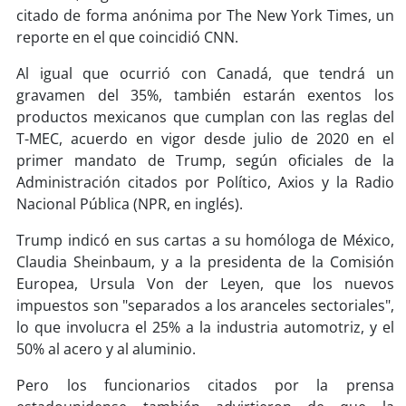
soy
sanantonio
citado de forma anónima por The New York Times, un
reporte en el que coincidió CNN.
soy
chillán
Al igual que ocurrió con Canadá, que tendrá un
soy
sancarlos
gravamen del 35%, también estarán exentos los
productos mexicanos que cumplan con las reglas del
soy
talcahuano
T-MEC, acuerdo en vigor desde julio de 2020 en el
primer mandato de Trump, según oficiales de la
Administración citados por Político, Axios y la Radio
soy
concepción
Nacional Pública (NPR, en inglés).
soy
coronel
Trump indicó en sus cartas a su homóloga de México,
Claudia Sheinbaum, y a la presidenta de la Comisión
soy
arauco
Europea, Ursula Von der Leyen, que los nuevos
impuestos son "separados a los aranceles sectoriales",
soy
temuco
lo que involucra el 25% a la industria automotriz, y el
50% al acero y al aluminio.
soy
valdivia
Pero los funcionarios citados por la prensa
soy
osorno