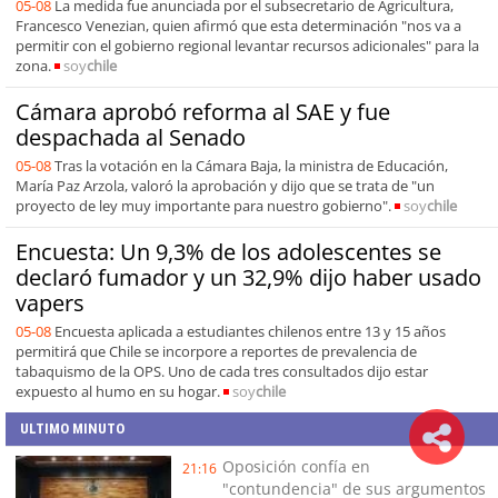
05-08
La medida fue anunciada por el subsecretario de Agricultura,
Francesco Venezian, quien afirmó que esta determinación "nos va a
permitir con el gobierno regional levantar recursos adicionales" para la
zona.
soy
chile
Cámara aprobó reforma al SAE y fue
despachada al Senado
05-08
Tras la votación en la Cámara Baja, la ministra de Educación,
María Paz Arzola, valoró la aprobación y dijo que se trata de "un
proyecto de ley muy importante para nuestro gobierno".
soy
chile
Encuesta: Un 9,3% de los adolescentes se
declaró fumador y un 32,9% dijo haber usado
vapers
05-08
Encuesta aplicada a estudiantes chilenos entre 13 y 15 años
permitirá que Chile se incorpore a reportes de prevalencia de
tabaquismo de la OPS. Uno de cada tres consultados dijo estar
expuesto al humo en su hogar.
soy
chile
ULTIMO MINUTO
Oposición confía en
21:16
"contundencia" de sus argumentos