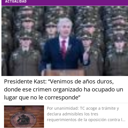
ACTUALIDAD
Presidente Kast: “Venimos de años duros,
donde ese crimen organizado ha ocupado un
lugar que no le corresponde”
Por unanimidad: TC acoge a trámite y
declara admisibles los tres
requerimientos de la oposición contra la
megarreforma