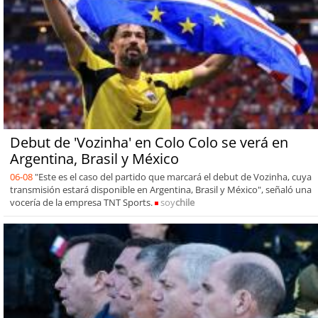
Debut de 'Vozinha' en Colo Colo se verá en
Argentina, Brasil y México
06-08
"Este es el caso del partido que marcará el debut de Vozinha, cuya
transmisión estará disponible en Argentina, Brasil y México", señaló una
vocería de la empresa TNT Sports.
soy
chile