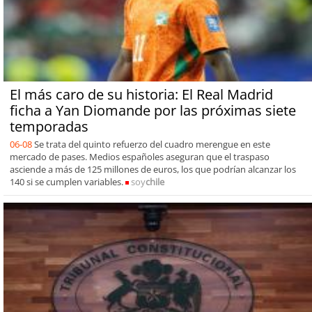
El más caro de su historia: El Real Madrid
ficha a Yan Diomande por las próximas siete
temporadas
06-08
Se trata del quinto refuerzo del cuadro merengue en este
mercado de pases. Medios españoles aseguran que el traspaso
asciende a más de 125 millones de euros, los que podrían alcanzar los
140 si se cumplen variables.
soy
chile