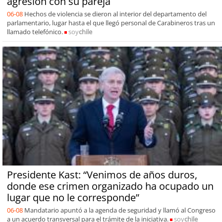
agresión con su pareja
06-08
Hechos de violencia se dieron al interior del departamento del
parlamentario, lugar hasta el que llegó personal de Carabineros tras un
llamado telefónico.
soy
chile
Presidente Kast: “Venimos de años duros,
donde ese crimen organizado ha ocupado un
lugar que no le corresponde”
06-08
Mandatario apuntó a la agenda de seguridad y llamó al Congreso
a un acuerdo transversal para el trámite de la iniciativa.
soy
chile