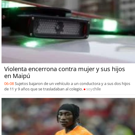
Violenta encerrona contra mujer y sus hijos
en Maipú
06-08
Sujetos bajaron de un vehículo a un conductora y a sus dos hijos
de 11 y 9 años que se trasladaban al colegio.
soy
chile