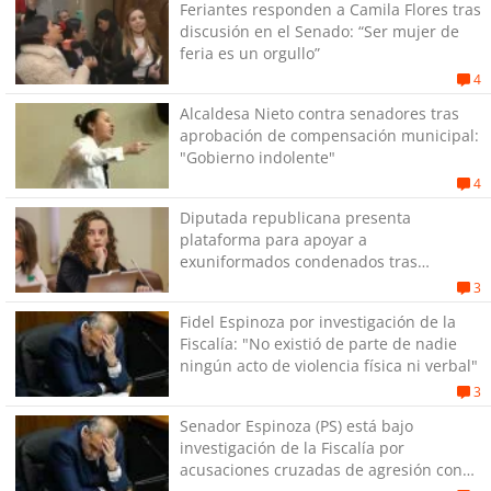
Feriantes responden a Camila Flores tras
discusión en el Senado: “Ser mujer de
feria es un orgullo”
4
Alcaldesa Nieto contra senadores tras
aprobación de compensación municipal:
"Gobierno indolente"
4
Diputada republicana presenta
plataforma para apoyar a
exuniformados condenados tras
estallido social
3
Fidel Espinoza por investigación de la
Fiscalía: "No existió de parte de nadie
ningún acto de violencia física ni verbal"
3
Senador Espinoza (PS) está bajo
investigación de la Fiscalía por
acusaciones cruzadas de agresión con