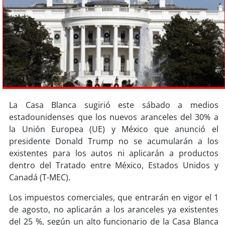
Sostenibilidad
soy
chile
soy
arica
soy
iquique
soy
calama
La Casa Blanca sugirió este sábado a medios
estadounidenses que los nuevos aranceles del 30% a
la Unión Europea (UE) y México que anunció el
soy
antofagasta
presidente Donald Trump no se acumularán a los
existentes para los autos ni aplicarán a productos
soy
copiapó
dentro del Tratado entre México, Estados Unidos y
Canadá (T-MEC).
soy
valparaíso
Los impuestos comerciales, que entrarán en vigor el 1
soy
quillota
de agosto, no aplicarán a los aranceles ya existentes
del 25 %, según un alto funcionario de la Casa Blanca