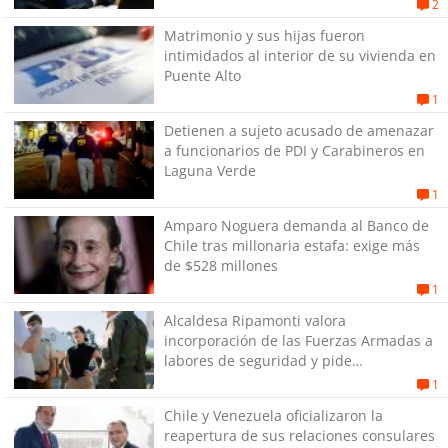
su pareja
2
Matrimonio y sus hijas fueron
intimidados al interior de su vivienda en
Puente Alto
1
Detienen a sujeto acusado de amenazar
a funcionarios de PDI y Carabineros en
Laguna Verde
1
Amparo Noguera demanda al Banco de
Chile tras millonaria estafa: exige más
de $528 millones
1
Alcaldesa Ripamonti valora
incorporación de las Fuerzas Armadas a
labores de seguridad y pide
“responsabilidad política”
1
Chile y Venezuela oficializaron la
reapertura de sus relaciones consulares