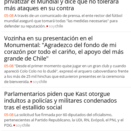
privatizar el Mundial y dice que no tolerará
más ataques en su contra
05-08
A través de un comunicado de prensa, el ente rector del fútbol
mundial aseguró que tomará todas "las medidas necesarias" para
defender su reputación.
soy
chile
Vozinha en su presentación en el
Monumental: "Agradezco del fondo de mi
corazón por todo el cariño, el apoyo del más
grande de Chile"
05-08
"Desde el primer momento quise jugar en un gran club y cuando
apareció Colo Colo no lo dudé", expresó el arquero caboverdiano frente
a los más de 25 mil hinchas que estuvieron presentes en la ceremonia
de bienvenida.
soy
chile
Parlamentarios piden que Kast otorgue
indultos a policías y militares condenados
tras el estallido social
05-08
La solicitud fue firmada por 60 diputados del oficialismo,
pertenecientes al Partido Republicano, la UDI, RN, Evópoli, el PNL y el
PDG.
soy
chile