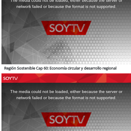
The media could not be loaded, either because the server or
modal
window.
network failed or because the format is not supported.
Región Sostenible Cap 60: Economía circular y desarrollo regional
This
is
a
The media could not be loaded, either because the server or
modal
window.
network failed or because the format is not supported.