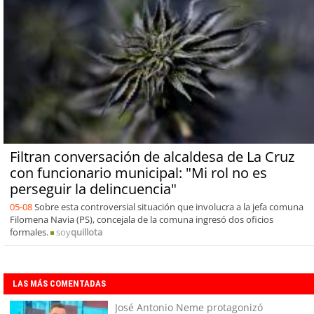
Filtran conversación de alcaldesa de La Cruz
con funcionario municipal: "Mi rol no es
perseguir la delincuencia"
05-08
Sobre esta controversial situación que involucra a la jefa comuna
Filomena Navia (PS), concejala de la comuna ingresó dos oficios
formales.
soy
quillota
LAS MÁS COMENTADAS
José Antonio Neme protagonizó