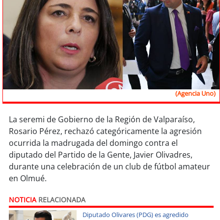
Sostenibilidad
soy
chile
soy
arica
soy
iquique
(Agencia Uno)
soy
calama
La seremi de Gobierno de la Región de Valparaíso,
soy
antofagasta
Rosario Pérez, rechazó categóricamente la agresión
ocurrida la madrugada del domingo contra el
soy
copiapó
diputado del Partido de la Gente, Javier Olivadres,
durante una celebración de un club de fútbol amateur
soy
valparaíso
en Olmué.
soy
quillota
NOTICIA
RELACIONADA
Diputado Olivares (PDG) es agredido