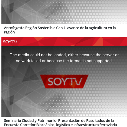
Antofagasta Región Sostenible Cap 1: avance de la agricultura en la
región
This
is
a
The media could not be loaded, either because the server or
modal
window.
network failed or because the format is not supported.
Seminario Ciudad y Patrimonio: Presentación de Resultados de la
Encuesta Corredor Bioceánico, logística e infraestructura ferroviaria