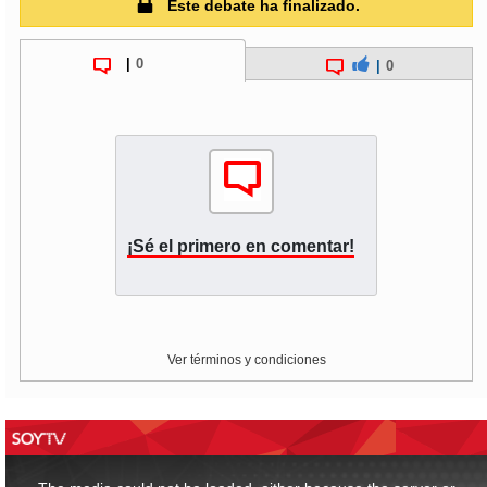
Este debate ha finalizado.
|
0
|
0
¡Sé el primero en comentar!
Ver términos y condiciones
This
is
a