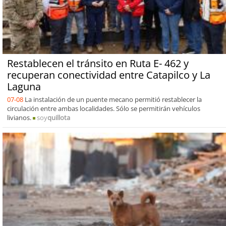
Restablecen el tránsito en Ruta E- 462 y
recuperan conectividad entre Catapilco y La
Laguna
07-08
La instalación de un puente mecano permitió restablecer la
circulación entre ambas localidades. Sólo se permitirán vehículos
livianos.
soy
quillota