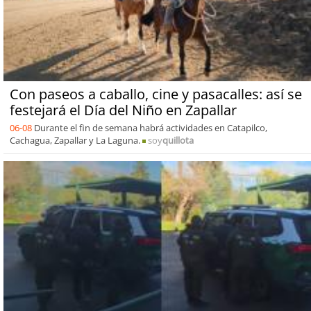
Con paseos a caballo, cine y pasacalles: así se
festejará el Día del Niño en Zapallar
06-08
Durante el fin de semana habrá actividades en Catapilco,
Cachagua, Zapallar y La Laguna.
soy
quillota