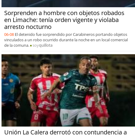
Sorprenden a hombre con objetos robados
en Limache: tenía orden vigente y violaba
arresto nocturno
06-08
El detenido fue sorprendido por Carabineros portando objetos
vinculados a un robo ocurrido durante la noche en un local comercial
de la comuna.
soy
quillota
Unión La Calera derrotó con contundencia a