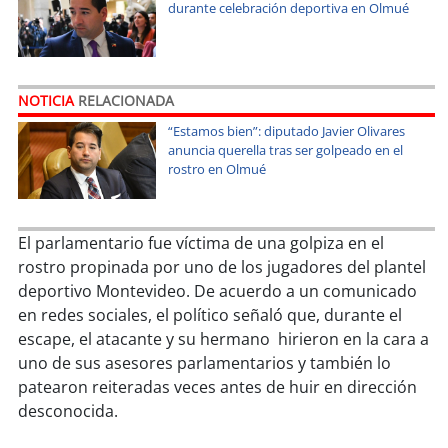
soy
sanantonio
durante celebración deportiva en Olmué
soy
chillán
NOTICIA
RELACIONADA
soy
sancarlos
“Estamos bien”: diputado Javier Olivares
soy
talcahuano
anuncia querella tras ser golpeado en el
rostro en Olmué
soy
concepción
El parlamentario fue víctima de una golpiza en el
soy
coronel
rostro propinada por uno de los jugadores del plantel
deportivo Montevideo. De acuerdo a un comunicado
soy
arauco
en redes sociales, el político señaló que, durante el
escape, el atacante y su hermano hirieron en la cara a
soy
temuco
uno de sus asesores parlamentarios y también lo
patearon reiteradas veces antes de huir en dirección
soy
valdivia
desconocida.
soy
osorno