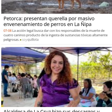
Petorca: presentan querella por masivo
envenenamiento de perros en La Ñipa
07-08
La acción legal busca dar con los responsables de la muerte de
cuatro caninos producto de la ingesta de sustancias tóxicas altamente
peligrosas.
soy
quillota
Alcaldesa de La Cruz hizo sus descargos y