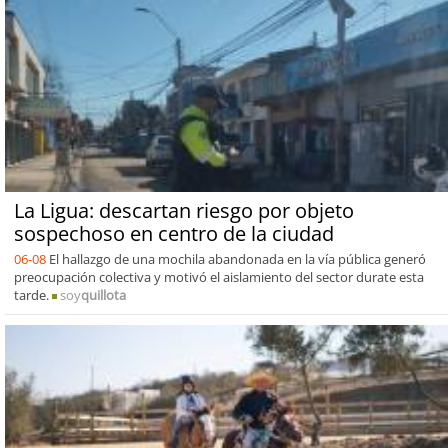
La Ligua: descartan riesgo por objeto
sospechoso en centro de la ciudad
06-08
El hallazgo de una mochila abandonada en la vía pública generó
preocupación colectiva y motivó el aislamiento del sector durate esta
tarde.
soy
quillota