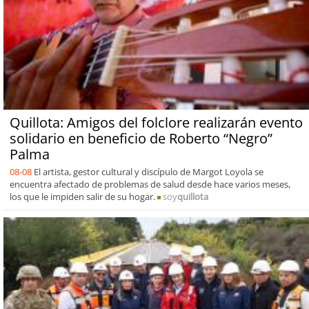
Quillota: Amigos del folclore realizarán evento
solidario en beneficio de Roberto “Negro”
Palma
08-08
El artista, gestor cultural y discípulo de Margot Loyola se
encuentra afectado de problemas de salud desde hace varios meses,
los que le impiden salir de su hogar.
soy
quillota