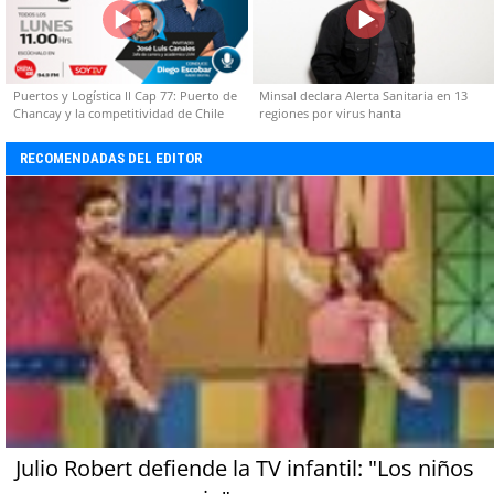
Puertos y Logística II Cap 77: Puerto de
Minsal declara Alerta Sanitaria en 13
Chancay y la competitividad de Chile
regiones por virus hanta
RECOMENDADAS DEL EDITOR
Julio Robert defiende la TV infantil: "Los niños