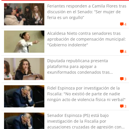
Feriantes responden a Camila Flores tras
discusión en el Senado: “Ser mujer de
feria es un orgullo”
4
Alcaldesa Nieto contra senadores tras
aprobación de compensación municipal:
"Gobierno indolente"
4
Diputada republicana presenta
plataforma para apoyar a
exuniformados condenados tras
estallido social
3
Fidel Espinoza por investigación de la
Fiscalía: "No existió de parte de nadie
ningún acto de violencia física ni verbal"
3
Senador Espinoza (PS) está bajo
investigación de la Fiscalía por
acusaciones cruzadas de agresión con