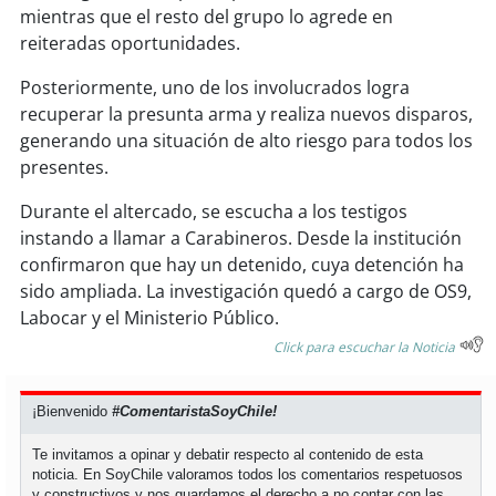
soy
sanantonio
mientras que el resto del grupo lo agrede en
reiteradas oportunidades.
soy
chillán
Posteriormente, uno de los involucrados logra
soy
sancarlos
recuperar la presunta arma y realiza nuevos disparos,
generando una situación de alto riesgo para todos los
presentes.
soy
talcahuano
Durante el altercado, se escucha a los testigos
soy
concepción
instando a llamar a Carabineros. Desde la institución
confirmaron que hay un detenido, cuya detención ha
soy
coronel
sido ampliada. La investigación quedó a cargo de OS9,
Labocar y el Ministerio Público.
soy
arauco
Click para escuchar la Noticia
soy
temuco
¡Bienvenido
#ComentaristaSoyChile!
soy
valdivia
Te invitamos a opinar y debatir respecto al contenido de esta
noticia. En SoyChile valoramos todos los comentarios respetuosos
soy
osorno
y constructivos y nos guardamos el derecho a no contar con las