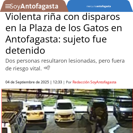
Violenta riña con disparos
en la Plaza de los Gatos en
SOYTV
Antofagasta: sujeto fue
detenido
Podcast
Dos personas resultaron lesionadas, pero fuera
Actualidad
de riesgo vital.
Entretención
04 de Septiembre de 2025 | 12:33
| Por
Redacción SoyAntofagasta
Economía
Deportes
Tecnología