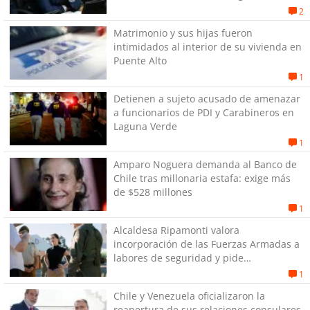
su pareja
2
Matrimonio y sus hijas fueron
intimidados al interior de su vivienda en
Puente Alto
1
Detienen a sujeto acusado de amenazar
a funcionarios de PDI y Carabineros en
Laguna Verde
1
Amparo Noguera demanda al Banco de
Chile tras millonaria estafa: exige más
de $528 millones
1
Alcaldesa Ripamonti valora
incorporación de las Fuerzas Armadas a
labores de seguridad y pide
“responsabilidad política”
1
Chile y Venezuela oficializaron la
reapertura de sus relaciones consulares