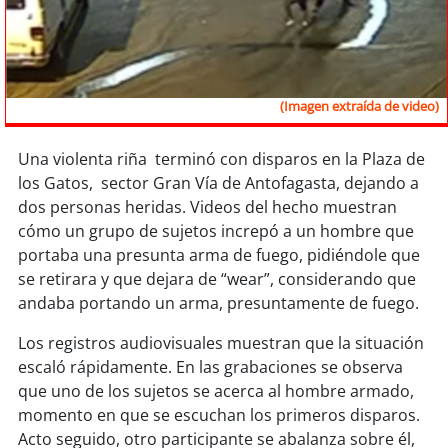
Sostenibilidad
soy
chile
(Imagen extraída de video)
soy
arica
soy
iquique
Una violenta riña terminó con disparos en la Plaza de
los Gatos, sector Gran Vía de Antofagasta, dejando a
dos personas heridas. Videos del hecho muestran
soy
calama
cómo un grupo de sujetos increpó a un hombre que
portaba una presunta arma de fuego, pidiéndole que
soy
antofagasta
se retirara y que dejara de “wear”, considerando que
andaba portando un arma, presuntamente de fuego.
soy
copiapó
Los registros audiovisuales muestran que la situación
soy
valparaíso
escaló rápidamente. En las grabaciones se observa
que uno de los sujetos se acerca al hombre armado,
soy
quillota
momento en que se escuchan los primeros disparos.
Acto seguido, otro participante se abalanza sobre él,