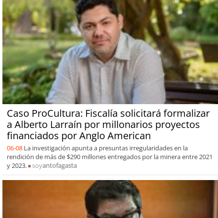
Caso ProCultura: Fiscalía solicitará formalizar
a Alberto Larraín por millonarios proyectos
financiados por Anglo American
06-08
La investigación apunta a presuntas irregularidades en la
rendición de más de $290 millones entregados por la minera entre 2021
y 2023.
soy
antofagasta