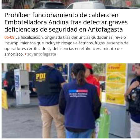
Prohíben funcionamiento de caldera en
Embotelladora Andina tras detectar graves
deficiencias de seguridad en Antofagasta
06-08
La fiscalización, originada tras denuncias ciudadanas, reveló
incumplimientos que incluyen riesgos eléctricos, fugas, ausencia de
operadores certificados y deficiencias en el almacenamiento de
amoníaco.
soy
antofagasta