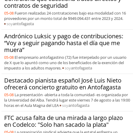
contratos de seguridad
05-08
Fueron realizadas 24 contrataciones bajo esa modalidad con 16
proveedores por un monto total de $949.094.431 entre 2023 y 2024.
soy
antofagasta
Andrónico Luksic y pago de contribuciones:
“Voy a seguir pagando hasta el día que me
muera”
05-08
El empresario antofagastino (72) fue interpelado por un usuario
de X que lo apuntó como uno de los beneficiados de la exención del
impuesto a los adultos mayores.
soy
antofagasta
Destacado pianista español José Luis Nieto
ofrecerá concierto gratuito en Antofagasta
05-08
La presentación -abierta a toda la comunidad- es organizada por
la Universidad del Alba. Tendrá lugar este viernes 7 de agosto a las 19:00
horas en el Aula Magna del LEA
soy
antofagasta
FTC acusa falta de una mirada a largo plazo
en Codelco: "Solo han sacado la plata"
05-08
La organización sindical advierte que la estatal enfrenta un