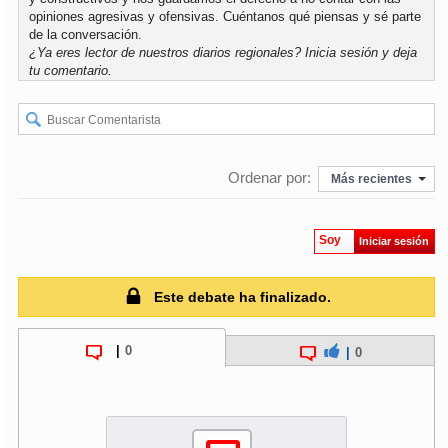
opiniones agresivas y ofensivas. Cuéntanos qué piensas y sé parte
de la conversación.
soy
puertomontt
¿Ya eres lector de nuestros diarios regionales?
Inicia sesión
y deja
tu comentario.
soy
chiloé
Ordenar por:
Más recientes
Soy
Iniciar sesión
Este debate ha finalizado.
|
0
|
0