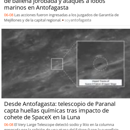
de ballena jorobada y ataques a lobos
marinos en Antofagasta
06-08
Las acciones fueron ingresadas a los juzgados de Garantía de
Mejillones y de la capital regional.
soy
antofagasta
Desde Antofagasta: telescopio de Paranal
capta huellas químicas tras impacto de
cohete de SpaceX en la Luna
06-08
El Very Large Telescope detectó sodio y litio en la columna
generada por la colisión de una etapa del Falcon 9 con la superficie