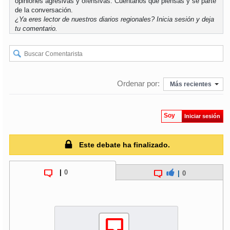
opiniones agresivas y ofensivas. Cuéntanos qué piensas y sé parte
de la conversación.
¿Ya eres lector de nuestros diarios regionales?
Inicia sesión
y deja
tu comentario.
Ordenar por:
Más recientes
Soy
Iniciar sesión
Este debate ha finalizado.
|
0
|
0