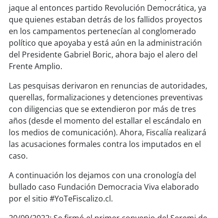
soy
sanantonio
jaque al entonces partido Revolución Democrática, ya
que quienes estaban detrás de los fallidos proyectos
soy
chillán
en los campamentos pertenecían al conglomerado
político que apoyaba y está aún en la administración
soy
sancarlos
del Presidente Gabriel Boric, ahora bajo el alero del
Frente Amplio.
soy
talcahuano
Las pesquisas derivaron en renuncias de autoridades,
querellas, formalizaciones y detenciones preventivas
soy
concepción
con diligencias que se extendieron por más de tres
años (desde el momento del estallar el escándalo en
soy
coronel
los medios de comunicación). Ahora, Fiscalía realizará
las acusaciones formales contra los imputados en el
soy
arauco
caso.
soy
temuco
A continuación los dejamos con una cronología del
bullado caso Fundación Democracia Viva elaborado
soy
valdivia
por el sitio #YoTeFiscalizo.cl.
soy
osorno