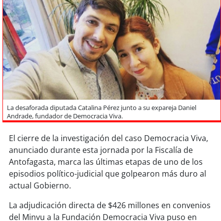
Sostenibilidad
soy
chile
soy
arica
soy
iquique
soy
calama
La desaforada diputada Catalina Pérez junto a su expareja Daniel
Andrade, fundador de Democracia Viva.
soy
antofagasta
El cierre de la investigación del caso Democracia Viva,
anunciado durante esta jornada por la Fiscalía de
soy
copiapó
Antofagasta, marca las últimas etapas de uno de los
episodios político-judicial que golpearon más duro al
soy
valparaíso
actual Gobierno.
soy
quillota
La adjudicación directa de $426 millones en convenios
del Minvu a la Fundación Democracia Viva puso en