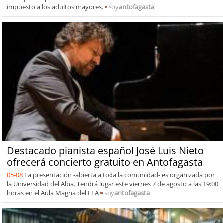
impuesto a los adultos mayores.
soy
antofagasta
Destacado pianista español José Luis Nieto
ofrecerá concierto gratuito en Antofagasta
05-08
La presentación -abierta a toda la comunidad- es organizada por
la Universidad del Alba. Tendrá lugar este viernes 7 de agosto a las 19:00
horas en el Aula Magna del LEA
soy
antofagasta