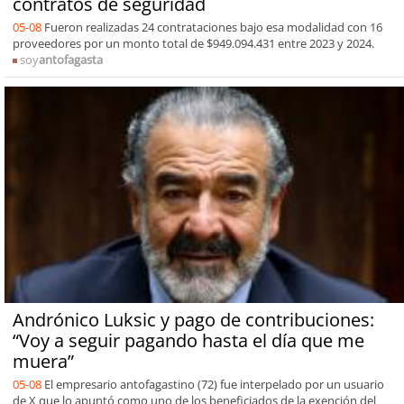
contratos de seguridad
05-08
Fueron realizadas 24 contrataciones bajo esa modalidad con 16
proveedores por un monto total de $949.094.431 entre 2023 y 2024.
soy
antofagasta
Andrónico Luksic y pago de contribuciones:
“Voy a seguir pagando hasta el día que me
muera”
05-08
El empresario antofagastino (72) fue interpelado por un usuario
de X que lo apuntó como uno de los beneficiados de la exención del