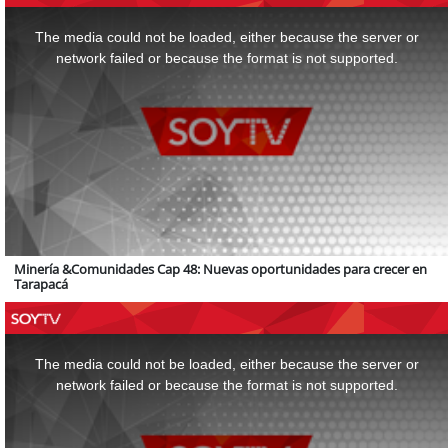
This
is
a
The media could not be loaded, either because the server or
modal
window.
network failed or because the format is not supported.
Minería &Comunidades Cap 48: Nuevas oportunidades para crecer en
Tarapacá
This
is
a
The media could not be loaded, either because the server or
modal
window.
network failed or because the format is not supported.