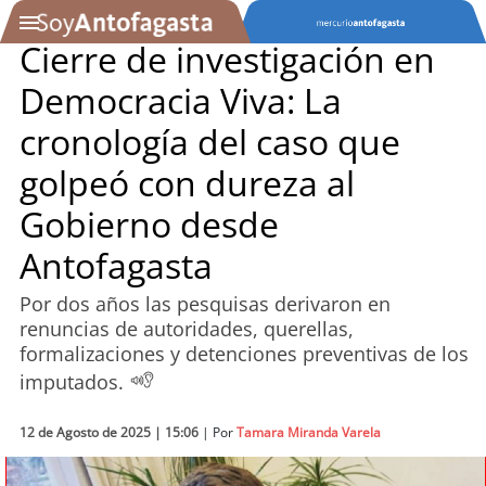
Cierre de investigación en
Democracia Viva: La
SOYTV
cronología del caso que
golpeó con dureza al
Podcast
Gobierno desde
Actualidad
Antofagasta
Entretención
Por dos años las pesquisas derivaron en
renuncias de autoridades, querellas,
Economía
formalizaciones y detenciones preventivas de los
imputados.
Deportes
12 de Agosto de 2025 | 15:06
| Por
Tamara Miranda Varela
Tecnología