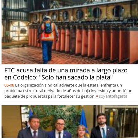
FTC acusa falta de una mirada a largo plazo
en Codelco: "Solo han sacado la plata"
05-08
La organización sindical advierte que la estatal enfrenta un
problema estructural derivado de años de baja inversión y anunció un
paquete de propuestas para fortalecer su gestión.
soy
antofagasta