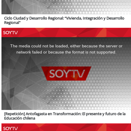
Ciclo Ciudad y Desarrollo Regional: “Vivienda, Integración y Desarrollo
Regional"
This
is
a
The media could not be loaded, either because the server or
modal
window.
network failed or because the format is not supported.
[Repetición] Antofagasta en Transformación: El presente y futuro de la
Educación chilena