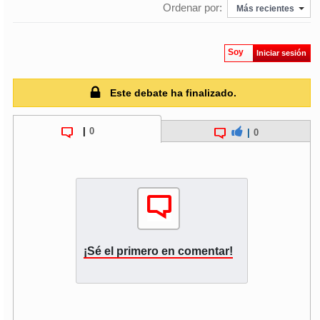
Ordenar por:
Más recientes
Soy
Iniciar sesión
Este debate ha finalizado.
|
0
|
0
¡Sé el primero en comentar!