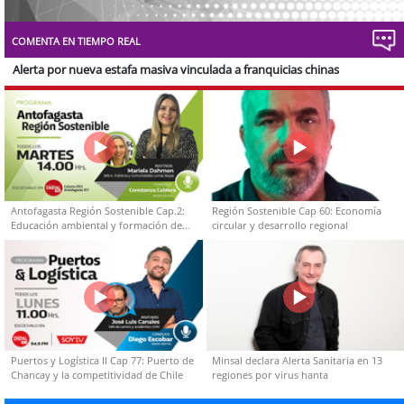
Stream
Unmute
Type
COMENTA EN TIEMPO REAL
Alerta por nueva estafa masiva vinculada a franquicias chinas
Antofagasta Región Sostenible Cap.2:
Región Sostenible Cap 60: Economía
Educación ambiental y formación de
circular y desarrollo regional
capacidades técnicas
Puertos y Logística II Cap 77: Puerto de
Minsal declara Alerta Sanitaria en 13
Chancay y la competitividad de Chile
regiones por virus hanta