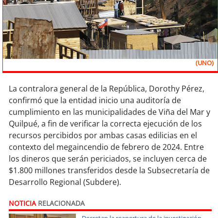
Sostenibilidad
soy
chile
soy
arica
(UNO)
soy
iquique
La contralora general de la República, Dorothy Pérez,
confirmó que la entidad inicio una auditoría de
soy
calama
cumplimiento en las municipalidades de Viña del Mar y
Quilpué, a fin de verificar la correcta ejecución de los
soy
antofagasta
recursos percibidos por ambas casas edilicias en el
contexto del megaincendio de febrero de 2024. Entre
soy
copiapó
los dineros que serán periciados, se incluyen cerca de
$1.800 millones transferidos desde la Subsecretaría de
soy
valparaíso
Desarrollo Regional (Subdere).
soy
quillota
NOTICIA
RELACIONADA