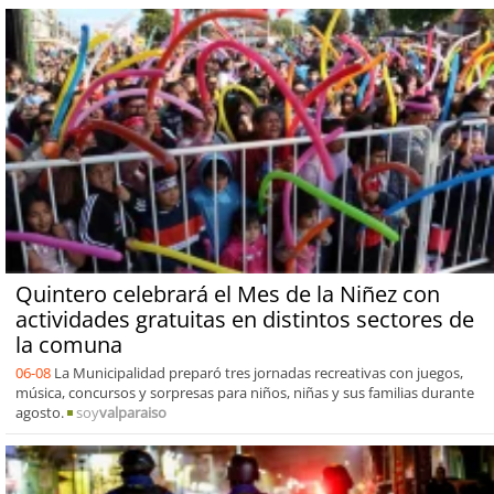
Quintero celebrará el Mes de la Niñez con
actividades gratuitas en distintos sectores de
la comuna
06-08
La Municipalidad preparó tres jornadas recreativas con juegos,
música, concursos y sorpresas para niños, niñas y sus familias durante
agosto.
soy
valparaiso