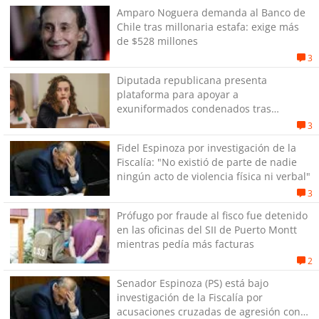
Amparo Noguera demanda al Banco de
Chile tras millonaria estafa: exige más
de $528 millones
3
Diputada republicana presenta
plataforma para apoyar a
exuniformados condenados tras
estallido social
3
Fidel Espinoza por investigación de la
Fiscalía: "No existió de parte de nadie
ningún acto de violencia física ni verbal"
3
Prófugo por fraude al fisco fue detenido
en las oficinas del SII de Puerto Montt
mientras pedía más facturas
2
Senador Espinoza (PS) está bajo
investigación de la Fiscalía por
acusaciones cruzadas de agresión con