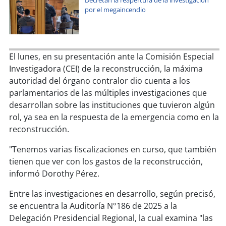
Decretan la reapertura de la investigación
soy
sanantonio
por el megaincendio
soy
chillán
soy
sancarlos
El lunes, en su presentación ante la Comisión Especial
Investigadora (CEI) de la reconstrucción, la máxima
soy
talcahuano
autoridad del órgano contralor dio cuenta a los
parlamentarios de las múltiples investigaciones que
soy
concepción
desarrollan sobre las instituciones que tuvieron algún
rol, ya sea en la respuesta de la emergencia como en la
soy
coronel
reconstrucción.
"Tenemos varias fiscalizaciones en curso, que también
soy
arauco
tienen que ver con los gastos de la reconstrucción,
informó Dorothy Pérez.
soy
temuco
Entre las investigaciones en desarrollo, según precisó,
soy
valdivia
se encuentra la Auditoría N°186 de 2025 a la
Delegación Presidencial Regional, la cual examina "las
soy
osorno