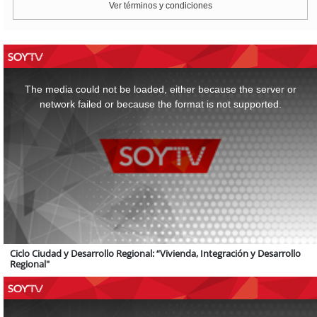
Ver términos y condiciones
This
is
a
The media could not be loaded, either because the server or
modal
window.
network failed or because the format is not supported.
Ciclo Ciudad y Desarrollo Regional: “Vivienda, Integración y Desarrollo
Regional"
This
is
a