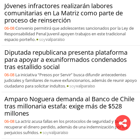
Jóvenes infractores realizarán labores
comunitarias en La Matriz como parte de
proceso de reinserción
06-08
Convenio permitirá que adolescentes sancionados por la Ley de
Responsabilidad Penal Juvenil apoyen trabajos en este tradicional
espacio porteño.
soy
valparaiso
Diputada republicana presenta plataforma
para apoyar a exuniformados condenados
tras estallido social
06-08
La iniciativa “Presos por Servir” busca difundir antecedentes
judiciales y familiares de nueve exfuncionarios, además de reunir apoyo
ciudadano para solicitar indultos.
soy
valparaiso
Amparo Noguera demanda al Banco de Chile
tras millonaria estafa: exige más de $528
millones
06-08
La actriz acusa fallas en los protocolos de seguridad y busca
recuperar el dinero perdido, además de una indemnización por los
perjuicios sufridos.
soy
valparaiso