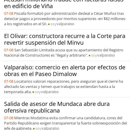
en edificio de Viña
07-08
Fiscalía formalizó por administración desleal a César Muñoz tras
detectar pagos a proveedores por montos superiores -en $82 millones-
a los registrados en el SII.
soy
valparaiso
El Olivar: constructora recurre a la Corte para
revertir suspensión del Minvu
07-08
San Sebastián Limitada acusa que su apartamiento del Registro
Nacional de Constructores es "ilegal y arbitrario".
soy
valparaiso
Valparaíso: comercio en alerta por efectos de
obras en el Paseo Dimalow
07-08
Locatarios valoran reparaciones, pero aseguran que el cierre ha
afectado las ventas y temen que trabajos se extiendan hasta a la
temporada alta.
soy
valparaiso
Salida de asesor de Mundaca abre dura
ofensiva republicana
07-08
Mientras Modatima evita confirmar una candidatura, cores del
Partido Republicano exigen transparentar la fuerte sobreexposición del
jefe de gabinete.
soy
valparaiso