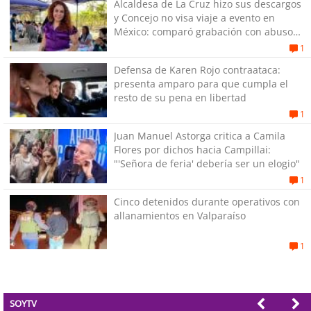
Alcaldesa de La Cruz hizo sus descargos
y Concejo no visa viaje a evento en
México: comparó grabación con abuso
sexual infantil
1
Defensa de Karen Rojo contraataca:
presenta amparo para que cumpla el
resto de su pena en libertad
1
Juan Manuel Astorga critica a Camila
Flores por dichos hacia Campillai:
"'Señora de feria' debería ser un elogio"
1
Cinco detenidos durante operativos con
allanamientos en Valparaíso
1
SOYTV