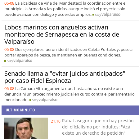
06-08
La alcaldesa de Viña del Mar destacó la coordinación entre el
municipio, la Armada y las policías, aunque indicó el proyecto solo
puede avanzar con diálogo y acuerdos amplios.
soy
valparaiso
Lobos marinos con anzuelos activan
monitoreo de Sernapesca en la costa de
Valparaíso
06-08
Dos ejemplares fueron identificados en Caleta Portales y, pese a
portar aparejos de pesca, se mantienen en buenas condiciones.
soy
valparaiso
Senado llama a "evitar juicios anticipados"
por caso Fidel Espinoza
06-08
La Cámara Alta argumenta que, hasta ahora, no existe una
denuncia ni un procedimiento judicial en curso contra el parlamentario
mencionado.
soy
valparaiso
ULTIMO MINUTO
Rabat asegura que no hay presión
21:10
del oficialismo por indultos: "Acá
existe un derecho de petición"