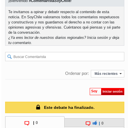
¡Bienvenido
#ComentaristaSoyChile!
Te invitamos a opinar y debatir respecto al contenido de esta
soy
puertomontt
noticia. En SoyChile valoramos todos los comentarios respetuosos
y constructivos y nos guardamos el derecho a no contar con las
soy
chiloé
opiniones agresivas y ofensivas. Cuéntanos qué piensas y sé parte
de la conversación.
¿Ya eres lector de nuestros diarios regionales?
Inicia sesión
y deja
tu comentario.
Ordenar por:
Más recientes
Soy
Iniciar sesión
Este debate ha finalizado.
|
0
|
0