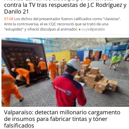
contra la TV tras respuestas de J.C Rodríguez y
Danilo 21
07-08
Los dichos del presentador fueron calificados como “clasistas”.
Ante la controversia, el ex CQC reconoció que se trató de una
“estupidez” y ofreció disculpas al animador.
soy
valparaiso
Valparaíso: detectan millonario cargamento
de insumos para fabricar tintas y tóner
falsificados