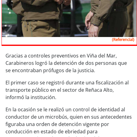
Sostenibilidad
soy
chile
soy
arica
(Referencial)
soy
iquique
Gracias a controles preventivos en Viña del Mar,
Carabineros logró la detención de dos personas que
soy
calama
se encontraban prófugos de la justicia.
soy
antofagasta
El primer caso se registró durante una fiscalización al
transporte público en el sector de Reñaca Alto,
soy
copiapó
informó la institución.
soy
valparaíso
En la ocasión se le realizó un control de identidad al
conductor de un microbús, quien en sus antecedentes
soy
quillota
figuraba una orden de detención vigente por
conducción en estado de ebriedad para