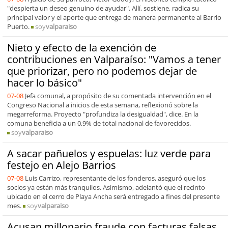
"despierta un deseo genuino de ayudar". Allí, sostiene, radica su
principal valor y el aporte que entrega de manera permanente al Barrio
Puerto.
soy
valparaiso
Nieto y efecto de la exención de
contribuciones en Valparaíso: "Vamos a tener
que priorizar, pero no podemos dejar de
hacer lo básico"
07-08
Jefa comunal, a propósito de su comentada intervención en el
Congreso Nacional a inicios de esta semana, reflexionó sobre la
megarreforma. Proyecto "profundiza la desigualdad", dice. En la
comuna beneficia a un 0,9% de total nacional de favorecidos.
soy
valparaiso
A sacar pañuelos y espuelas: luz verde para
festejo en Alejo Barrios
07-08
Luis Carrizo, representante de los fonderos, aseguró que los
socios ya están más tranquilos. Asimismo, adelantó que el recinto
ubicado en el cerro de Playa Ancha será entregado a fines del presente
mes.
soy
valparaiso
Acusan millonario fraude con facturas falsas