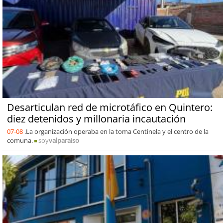
Desarticulan red de microtáfico en Quintero:
diez detenidos y millonaria incautación
07-08
.La organización operaba en la toma Centinela y el centro de la
comuna.
soy
valparaiso