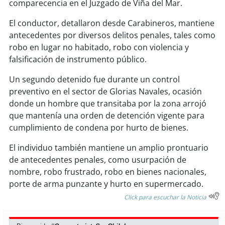
soy
sanantonio
comparecencia en el Juzgado de Viña del Mar.
El conductor, detallaron desde Carabineros, mantiene
soy
chillán
antecedentes por diversos delitos penales, tales como
robo en lugar no habitado, robo con violencia y
soy
sancarlos
falsificación de instrumento público.
soy
talcahuano
Un segundo detenido fue durante un control
preventivo en el sector de Glorias Navales, ocasión
soy
concepción
donde un hombre que transitaba por la zona arrojó
que mantenía una orden de detención vigente para
soy
coronel
cumplimiento de condena por hurto de bienes.
El individuo también mantiene un amplio prontuario
soy
arauco
de antecedentes penales, como usurpación de
nombre, robo frustrado, robo en bienes nacionales,
soy
temuco
porte de arma punzante y hurto en supermercado.
Click para escuchar la Noticia
soy
valdivia
soy
osorno