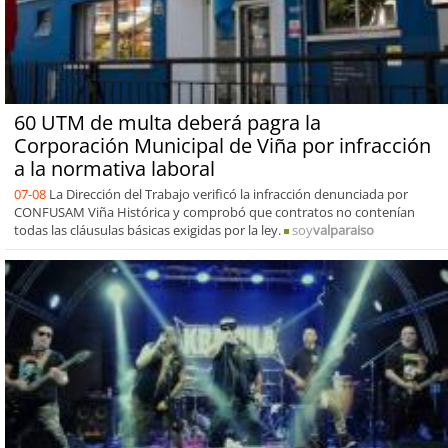
60 UTM de multa deberá pagra la
Corporación Municipal de Viña por infracción
a la normativa laboral
07-08
La Dirección del Trabajo verificó la infracción denunciada por
CONFUSAM Viña Histórica y comprobó que contratos no contenían
todas las cláusulas básicas exigidas por la ley.
soy
valparaiso