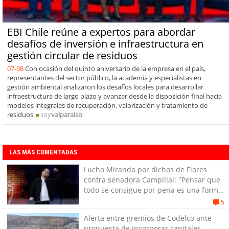
EBI Chile reúne a expertos para abordar
desafíos de inversión e infraestructura en
gestión circular de residuos
07-08
Con ocasión del quinto aniversario de la empresa en el país,
representantes del sector público, la academia y especialistas en
gestión ambiental analizaron los desafíos locales para desarrollar
infraestructura de largo plazo y avanzar desde la disposición final hacia
modelos integrales de recuperación, valorización y tratamiento de
residuos.
soy
valparaiso
LAS MÁS COMENTADAS
Lucho Miranda por dichos de Flores
contra senadora Campillai: "Pensar que
todo se consigue por pena es una forma
de quitar dignidad"
5
Alerta entre gremios de Codelco ante
propuesta de incorporar capitales