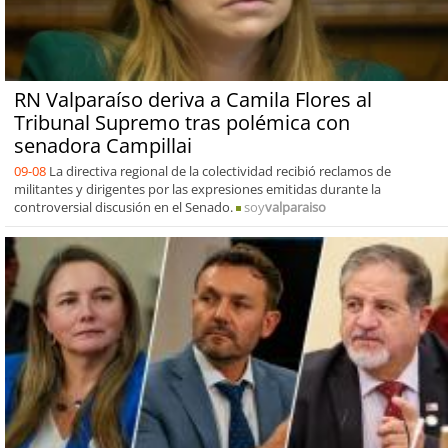
RN Valparaíso deriva a Camila Flores al
Tribunal Supremo tras polémica con
senadora Campillai
09-08
La directiva regional de la colectividad recibió reclamos de
militantes y dirigentes por las expresiones emitidas durante la
controversial discusión en el Senado.
soy
valparaiso