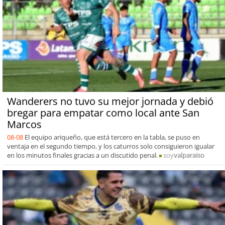
Wanderers no tuvo su mejor jornada y debió
bregar para empatar como local ante San
Marcos
08-08
El equipo ariqueño, que está tercero en la tabla, se puso en
ventaja en el segundo tiempo, y los caturros solo consiguieron igualar
en los minutos finales gracias a un discutido penal.
soy
valparaiso