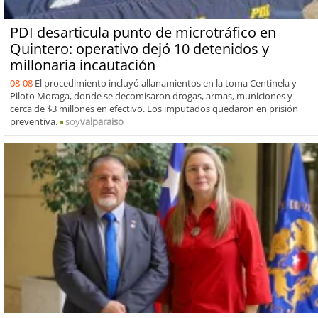
PDI desarticula punto de microtráfico en
Quintero: operativo dejó 10 detenidos y
millonaria incautación
08-08
El procedimiento incluyó allanamientos en la toma Centinela y
Piloto Moraga, donde se decomisaron drogas, armas, municiones y
cerca de $3 millones en efectivo. Los imputados quedaron en prisión
preventiva.
soy
valparaiso