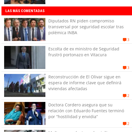
LAS MÁS COMENTADAS
Diputados RN piden compromiso
transversal por seguridad escolar tras
polémica INBA
3
Escolta de ex ministro de Seguridad
frustró portonazo en Vitacura
3
Reconstrucción de El Olivar sigue en
espera de informe clave que definirá
viviendas afectadas
2
Doctora Cordero asegura que su
relación con Eduardo Fuentes terminó
por “hostilidad y envidia”
2