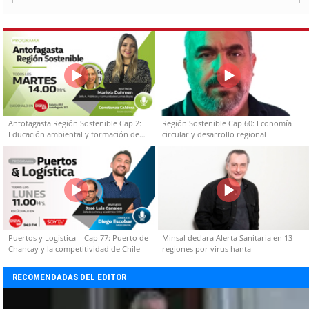
Antofagasta Región Sostenible Cap.2:
Región Sostenible Cap 60: Economía
Educación ambiental y formación de
circular y desarrollo regional
capacidades técnicas
Puertos y Logística II Cap 77: Puerto de
Minsal declara Alerta Sanitaria en 13
Chancay y la competitividad de Chile
regiones por virus hanta
RECOMENDADAS DEL EDITOR