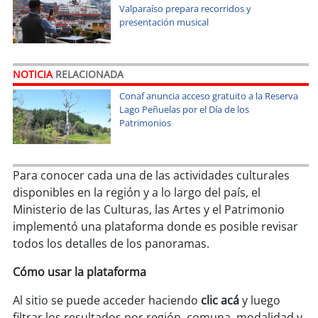
soy
sanantonio
Valparaíso prepara recorridos y
presentación musical
soy
chillán
soy
sancarlos
NOTICIA
RELACIONADA
Conaf anuncia acceso gratuito a la Reserva
soy
talcahuano
Lago Peñuelas por el Día de los
Patrimonios
soy
concepción
Para conocer cada una de las actividades culturales
soy
coronel
disponibles en la región y a lo largo del país, el
Ministerio de las Culturas, las Artes y el Patrimonio
soy
arauco
implementó una plataforma donde es posible revisar
todos los detalles de los panoramas.
soy
temuco
Cómo usar la plataforma
soy
valdivia
Al sitio se puede acceder haciendo
clic acá
y luego
soy
osorno
filtrar los resultados por región, comuna, modalidad y