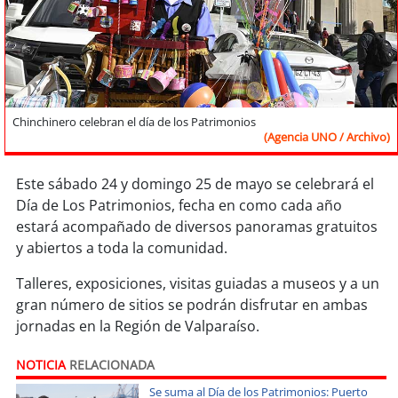
Sostenibilidad
soy
chile
soy
arica
Chinchinero celebran el día de los Patrimonios
(Agencia UNO / Archivo)
soy
iquique
Este sábado 24 y domingo 25 de mayo se celebrará el
soy
calama
Día de Los Patrimonios, fecha en como cada año
estará acompañado de diversos panoramas gratuitos
soy
antofagasta
y abiertos a toda la comunidad.
soy
copiapó
Talleres, exposiciones, visitas guiadas a museos y a un
gran número de sitios se podrán disfrutar en ambas
soy
valparaíso
jornadas en la Región de Valparaíso.
soy
quillota
NOTICIA
RELACIONADA
Se suma al Día de los Patrimonios: Puerto