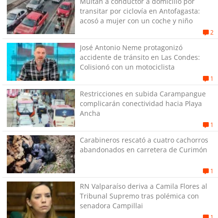
Multan a conductor a domicilio por
transitar por ciclovía en Antofagasta:
acosó a mujer con un coche y niño
2
José Antonio Neme protagonizó
accidente de tránsito en Las Condes:
Colisionó con un motociclista
1
Restricciones en subida Carampangue
complicarán conectividad hacia Playa
Ancha
1
Carabineros rescató a cuatro cachorros
abandonados en carretera de Curimón
1
RN Valparaíso deriva a Camila Flores al
Tribunal Supremo tras polémica con
senadora Campillai
1