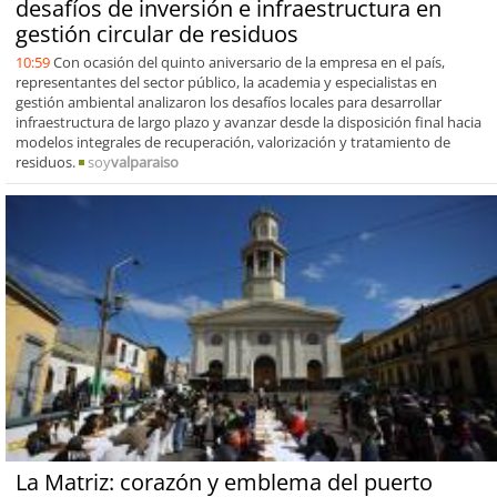
desafíos de inversión e infraestructura en
gestión circular de residuos
10:59
Con ocasión del quinto aniversario de la empresa en el país,
representantes del sector público, la academia y especialistas en
gestión ambiental analizaron los desafíos locales para desarrollar
infraestructura de largo plazo y avanzar desde la disposición final hacia
modelos integrales de recuperación, valorización y tratamiento de
residuos.
soy
valparaiso
La Matriz: corazón y emblema del puerto