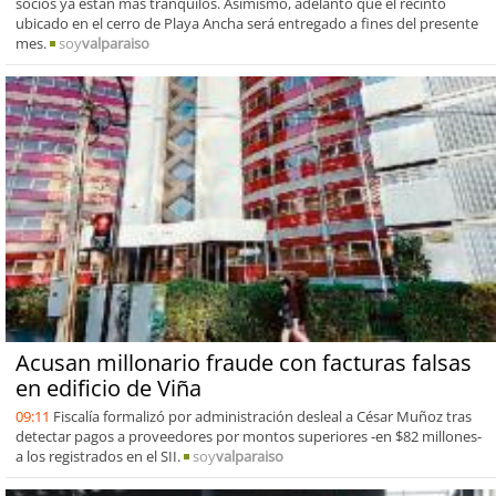
socios ya están más tranquilos. Asimismo, adelantó que el recinto
ubicado en el cerro de Playa Ancha será entregado a fines del presente
mes.
soy
valparaiso
Acusan millonario fraude con facturas falsas
en edificio de Viña
09:11
Fiscalía formalizó por administración desleal a César Muñoz tras
detectar pagos a proveedores por montos superiores -en $82 millones-
a los registrados en el SII.
soy
valparaiso