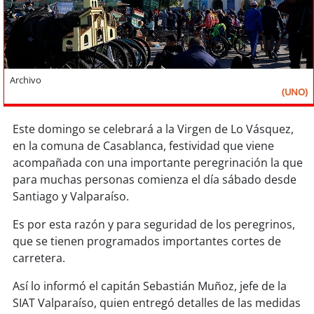
Sostenibilidad
soy
chile
soy
arica
Archivo
(UNO)
soy
iquique
Este domingo se celebrará a la Virgen de Lo Vásquez,
soy
calama
en la comuna de Casablanca, festividad que viene
acompañada con una importante peregrinación la que
para muchas personas comienza el día sábado desde
soy
antofagasta
Santiago y Valparaíso.
soy
copiapó
Es por esta razón y para seguridad de los peregrinos,
que se tienen programados importantes cortes de
soy
valparaíso
carretera.
soy
quillota
Así lo informó el capitán Sebastián Muñoz, jefe de la
SIAT Valparaíso, quien entregó detalles de las medidas