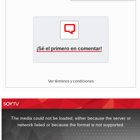
¡Sé el primero en comentar!
Ver términos y condiciones
This
is
a
The media could not be loaded, either because the server or
modal
window.
network failed or because the format is not supported.