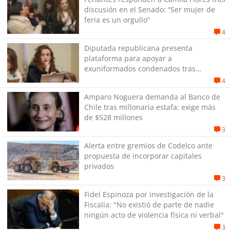
discusión en el Senado: “Ser mujer de
feria es un orgullo”
4
Diputada republicana presenta
plataforma para apoyar a
exuniformados condenados tras
estallido social
4
Amparo Noguera demanda al Banco de
Chile tras millonaria estafa: exige más
de $528 millones
3
Alerta entre gremios de Codelco ante
propuesta de incorporar capitales
privados
3
Fidel Espinoza por investigación de la
Fiscalía: "No existió de parte de nadie
ningún acto de violencia física ni verbal"
3