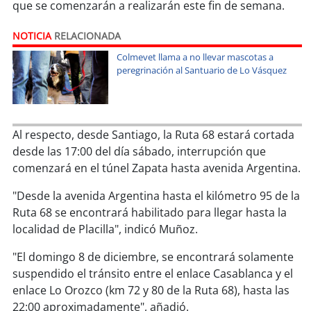
soy
sanantonio
que se comenzarán a realizarán este fin de semana.
NOTICIA
RELACIONADA
soy
chillán
Colmevet llama a no llevar mascotas a
soy
sancarlos
peregrinación al Santuario de Lo Vásquez
soy
talcahuano
Al respecto, desde Santiago, la Ruta 68 estará cortada
soy
concepción
desde las 17:00 del día sábado, interrupción que
comenzará en el túnel Zapata hasta avenida Argentina.
soy
coronel
"Desde la avenida Argentina hasta el kilómetro 95 de la
soy
arauco
Ruta 68 se encontrará habilitado para llegar hasta la
localidad de Placilla", indicó Muñoz.
soy
temuco
"El domingo 8 de diciembre, se encontrará solamente
suspendido el tránsito entre el enlace Casablanca y el
soy
valdivia
enlace Lo Orozco (km 72 y 80 de la Ruta 68), hasta las
22:00 aproximadamente", añadió.
soy
osorno