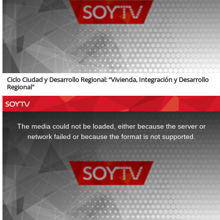
Ciclo Ciudad y Desarrollo Regional: “Vivienda, Integración y Desarrollo
Regional"
This
is
a
The media could not be loaded, either because the server or
modal
window.
network failed or because the format is not supported.