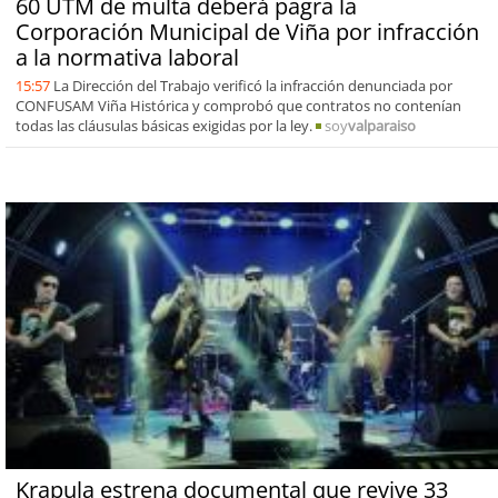
60 UTM de multa deberá pagra la
Corporación Municipal de Viña por infracción
a la normativa laboral
15:57
La Dirección del Trabajo verificó la infracción denunciada por
CONFUSAM Viña Histórica y comprobó que contratos no contenían
todas las cláusulas básicas exigidas por la ley.
soy
valparaiso
Krapula estrena documental que revive 33