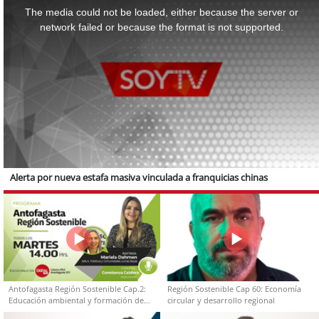
is
a
The media could not be loaded, either because the server or
modal
window.
network failed or because the format is not supported.
Alerta por nueva estafa masiva vinculada a franquicias chinas
Antofagasta Región Sostenible Cap.2:
Región Sostenible Cap 60: Economía
Educación ambiental y formación de
circular y desarrollo regional
capacidades técnicas