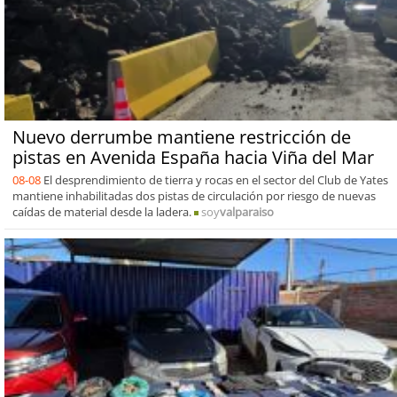
Nuevo derrumbe mantiene restricción de
pistas en Avenida España hacia Viña del Mar
08-08
El desprendimiento de tierra y rocas en el sector del Club de Yates
mantiene inhabilitadas dos pistas de circulación por riesgo de nuevas
caídas de material desde la ladera.
soy
valparaiso