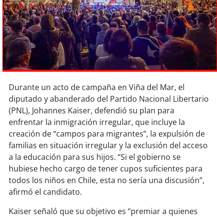
Sostenibilidad
soy
chile
soy
arica
soy
iquique
Durante un acto de campaña en Viña del Mar, el
diputado y abanderado del Partido Nacional Libertario
soy
calama
(PNL), Johannes Kaiser, defendió su plan para
enfrentar la inmigración irregular, que incluye la
soy
antofagasta
creación de “campos para migrantes”, la expulsión de
familias en situación irregular y la exclusión del acceso
soy
copiapó
a la educación para sus hijos. “Si el gobierno se
hubiese hecho cargo de tener cupos suficientes para
soy
valparaíso
todos los niños en Chile, esta no sería una discusión”,
afirmó el candidato.
soy
quillota
Kaiser señaló que su objetivo es “premiar a quienes