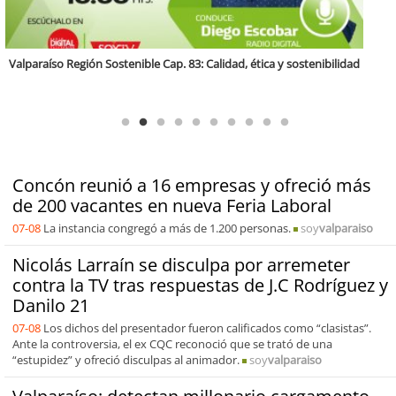
Antofagasta Región Sostenible Cap.2: Educación ambiental y formación
de capacidades técnicas
Concón reunió a 16 empresas y ofreció más
de 200 vacantes en nueva Feria Laboral
07-08
La instancia congregó a más de 1.200 personas.
soy
valparaiso
Nicolás Larraín se disculpa por arremeter
contra la TV tras respuestas de J.C Rodríguez y
Danilo 21
07-08
Los dichos del presentador fueron calificados como “clasistas”.
Ante la controversia, el ex CQC reconoció que se trató de una
“estupidez” y ofreció disculpas al animador.
soy
valparaiso