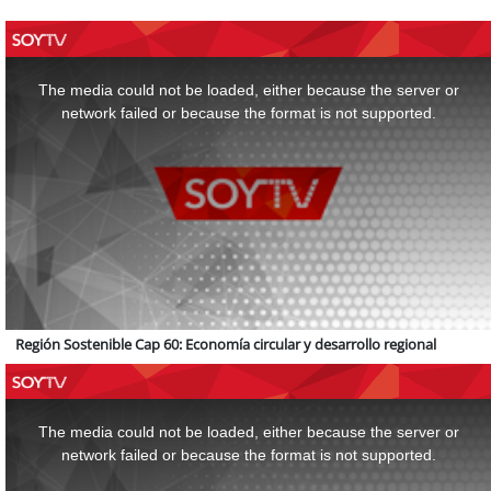
This
is
a
The media could not be loaded, either because the server or
modal
window.
network failed or because the format is not supported.
Región Sostenible Cap 60: Economía circular y desarrollo regional
This
is
a
The media could not be loaded, either because the server or
modal
window.
network failed or because the format is not supported.