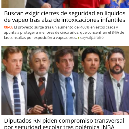
Buscan exigir cierres de seguridad en líquidos
de vapeo tras alza de intoxicaciones infantiles
08-08
El proyecto surge tras un aumento del 400% en estos casos y
apunta a proteger a menores de cinco años, que concentran el 84% de
las consultas por exposición a vapeadores.
soy
valparaiso
Diputados RN piden compromiso transversal
por seguridad escolar tras polémica INBA