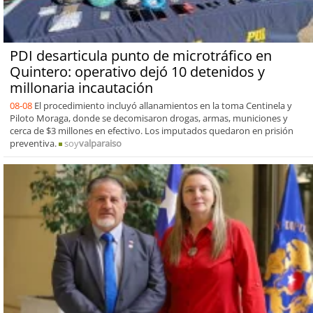
PDI desarticula punto de microtráfico en
Quintero: operativo dejó 10 detenidos y
millonaria incautación
08-08
El procedimiento incluyó allanamientos en la toma Centinela y
Piloto Moraga, donde se decomisaron drogas, armas, municiones y
cerca de $3 millones en efectivo. Los imputados quedaron en prisión
preventiva.
soy
valparaiso