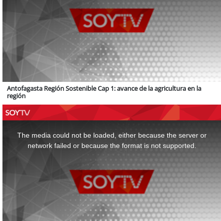
Antofagasta Región Sostenible Cap 1: avance de la agricultura en la
región
This
is
a
The media could not be loaded, either because the server or
modal
window.
network failed or because the format is not supported.