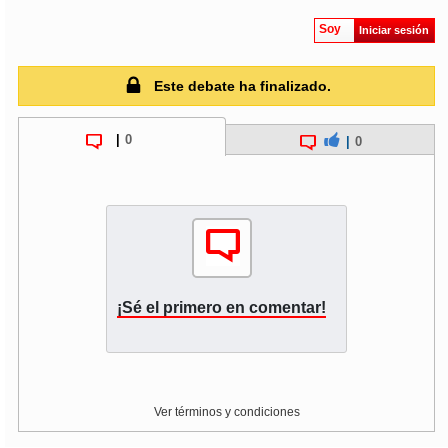
Soy
Iniciar sesión
Este debate ha finalizado.
|
0
|
0
¡Sé el primero en comentar!
Ver términos y condiciones