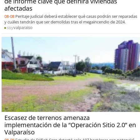
de informe clave que definirá viviendas
afectadas
08-08
Peritaje judicial deberá establecer qué casas podrán ser reparadas
y cuáles tendrán que ser demolidas tras el megaincendio de 2024.
soy
valparaiso
Escasez de terrenos amenaza
implementación de la “Operación Sitio 2.0” en
Valparaíso
08-08
Estudio de Déficit Cero detectó solo 107 hectáreas con potencial