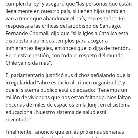
soy
sanantonio
cumplen la ley” y aseguró que “las personas que están
ilegalmente en nuestro país, si tienen hijos también,
soy
chillán
van a tener que abandonar el país, eso es todo”. En
respuesta a las críticas del arzobispo de Santiago,
soy
sancarlos
Fernando Chomali, dijo que “si la Iglesia Católica está
dispuesta a abrir sus templos para acoger a
soy
talcahuano
inmigrantes ilegales, entonces que lo diga de frentón.
Pero esta cuestión, con todo el respeto del mundo,
soy
concepción
Chile ya no da más”.
El parlamentario justificó sus dichos señalando que la
soy
coronel
irregularidad “abre espacio al crimen organizado” y
que el sistema público está colapsado: “Tenemos un
soy
arauco
millón de viviendas que nos están faltando. Nos faltan
decenas de miles de espacios en la Junji, en el sistema
soy
temuco
educacional. Nuestro sistema de salud está
reventado”.
soy
valdivia
Finalmente, anunció que en las próximas semanas
soy
osorno