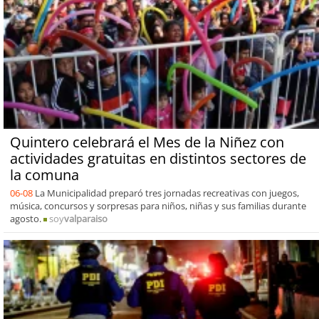
Quintero celebrará el Mes de la Niñez con
actividades gratuitas en distintos sectores de
la comuna
06-08
La Municipalidad preparó tres jornadas recreativas con juegos,
música, concursos y sorpresas para niños, niñas y sus familias durante
agosto.
soy
valparaiso