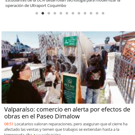
Educación y colaboración público-privada se toman La Araucanía:
encuentro reunió a líderes para abordar las brechas y oportunidades
Valparaíso: comercio en alerta por efectos de
obras en el Paseo Dimalow
08:51
Locatarios valoran reparaciones, pero aseguran que el cierre ha
afectado las ventas y temen que trabajos se extiendan hasta a la
temporada alta.
soy
valparaiso