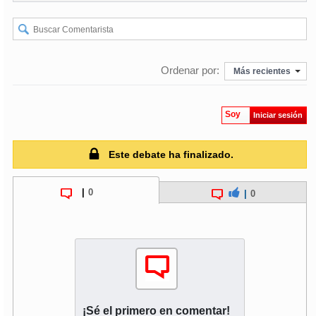
soy
puertomontt
soy
chiloé
Ordenar por:
Más recientes
Soy
Iniciar sesión
Este debate ha finalizado.
|
0
|
0
¡Sé el primero en comentar!