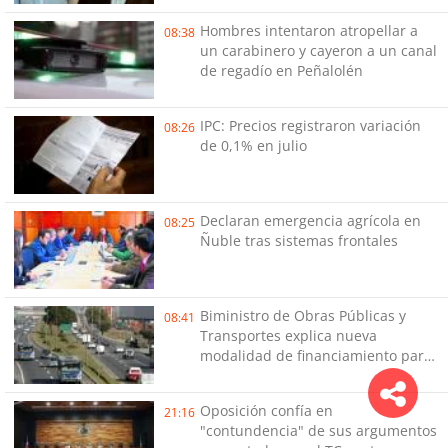
Hombres intentaron atropellar a
08:38
un carabinero y cayeron a un canal
de regadío en Peñalolén
IPC: Precios registraron variación
08:26
de 0,1% en julio
Declaran emergencia agrícola en
08:25
Ñuble tras sistemas frontales
Biministro de Obras Públicas y
08:41
Transportes explica nueva
modalidad de financiamiento para
las obras de electrocorredores en
el Gran Concepción
Oposición confía en
21:16
"contundencia" de sus argumentos