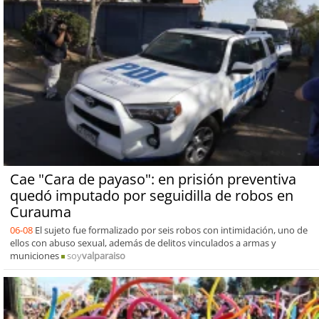
Cae "Cara de payaso": en prisión preventiva
quedó imputado por seguidilla de robos en
Curauma
06-08
El sujeto fue formalizado por seis robos con intimidación, uno de
ellos con abuso sexual, además de delitos vinculados a armas y
municiones
soy
valparaiso