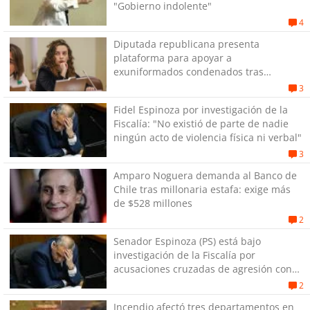
"Gobierno indolente"
4
Diputada republicana presenta
plataforma para apoyar a
exuniformados condenados tras
estallido social
3
Fidel Espinoza por investigación de la
Fiscalía: "No existió de parte de nadie
ningún acto de violencia física ni verbal"
3
Amparo Noguera demanda al Banco de
Chile tras millonaria estafa: exige más
de $528 millones
2
Senador Espinoza (PS) está bajo
investigación de la Fiscalía por
acusaciones cruzadas de agresión con
su pareja
2
Incendio afectó tres departamentos en