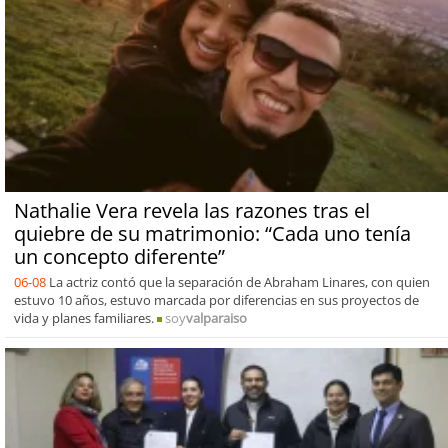
Nathalie Vera revela las razones tras el
quiebre de su matrimonio: “Cada uno tenía
un concepto diferente”
06-08
La actriz contó que la separación de Abraham Linares, con quien
estuvo 10 años, estuvo marcada por diferencias en sus proyectos de
vida y planes familiares.
soy
valparaiso