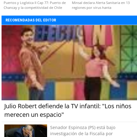
Puertos y Logística II Cap 77: Puerto de
Minsal declara Alerta Sanitaria en 13
Chancay y la competitividad de Chile
regiones por virus hanta
RECOMENDADAS DEL EDITOR
Julio Robert defiende la TV infantil: "Los niños
merecen un espacio"
Senador Espinoza (PS) está bajo
investigación de la Fiscalía por