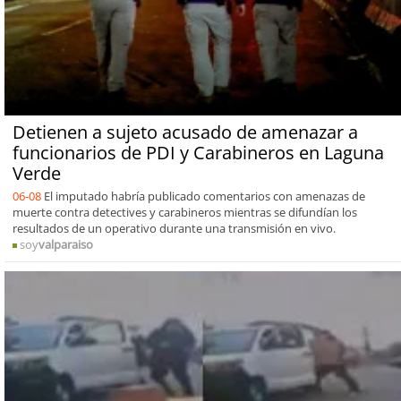
Detienen a sujeto acusado de amenazar a
funcionarios de PDI y Carabineros en Laguna
Verde
06-08
El imputado habría publicado comentarios con amenazas de
muerte contra detectives y carabineros mientras se difundían los
resultados de un operativo durante una transmisión en vivo.
soy
valparaiso