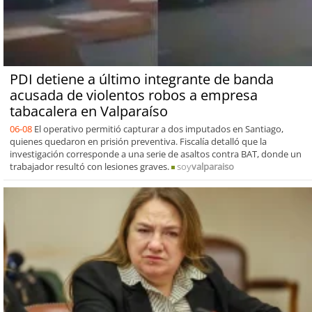
PDI detiene a último integrante de banda
acusada de violentos robos a empresa
tabacalera en Valparaíso
06-08
El operativo permitió capturar a dos imputados en Santiago,
quienes quedaron en prisión preventiva. Fiscalía detalló que la
investigación corresponde a una serie de asaltos contra BAT, donde un
trabajador resultó con lesiones graves.
soy
valparaiso