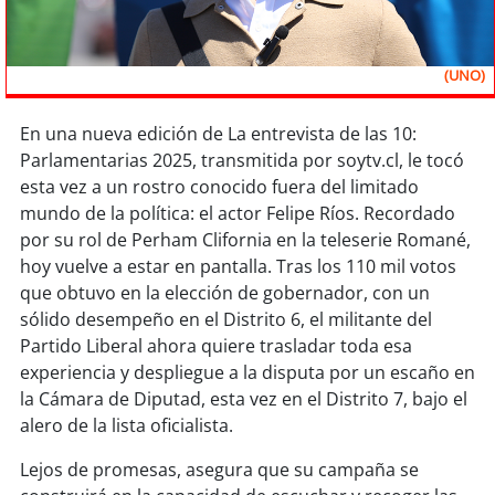
Sostenibilidad
soy
chile
(UNO)
soy
arica
En una nueva edición de La entrevista de las 10:
Parlamentarias 2025, transmitida por soytv.cl, le tocó
soy
iquique
esta vez a un rostro conocido fuera del limitado
mundo de la política: el actor Felipe Ríos. Recordado
soy
calama
por su rol de Perham Clifornia en la teleserie Romané,
hoy vuelve a estar en pantalla. Tras los 110 mil votos
soy
antofagasta
que obtuvo en la elección de gobernador, con un
sólido desempeño en el Distrito 6, el militante del
soy
copiapó
Partido Liberal ahora quiere trasladar toda esa
experiencia y despliegue a la disputa por un escaño en
soy
valparaíso
la Cámara de Diputad, esta vez en el Distrito 7, bajo el
alero de la lista oficialista.
soy
quillota
Lejos de promesas, asegura que su campaña se