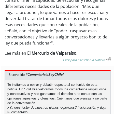
construirá en la capacidad de escuchar y recoger las
soy
sanantonio
diferentes necesidades de la población. "Más que
llegar a proponer, lo que vamos a hacer es escuchar y
soy
chillán
de verdad tratar de tomar todos esos dolores y todas
esas necesidades que son reales de la población,
soy
sancarlos
señaló, con el objetivo de "poder traspasar esas
conversaciones y llevarlas a algún proyecto bonito de
soy
talcahuano
ley que pueda funcionar".
soy
concepción
Lee más en
El Mercurio de Valparaíso.
Click para escuchar la Noticia
soy
coronel
¡Bienvenido
#ComentaristaSoyChile!
soy
arauco
Te invitamos a opinar y debatir respecto al contenido de esta
soy
temuco
noticia. En SoyChile valoramos todos los comentarios respetuosos
y constructivos y nos guardamos el derecho a no contar con las
opiniones agresivas y ofensivas. Cuéntanos qué piensas y sé parte
soy
valdivia
de la conversación.
¿Ya eres lector de nuestros diarios regionales?
Inicia sesión
y deja
tu comentario.
soy
osorno