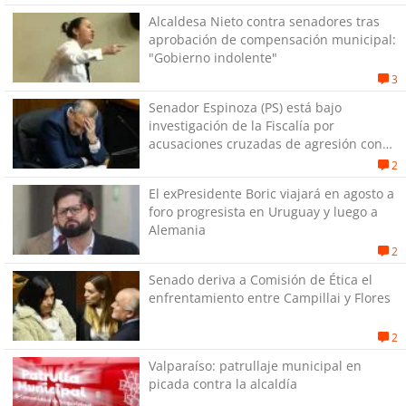
Alcaldesa Nieto contra senadores tras
aprobación de compensación municipal:
"Gobierno indolente"
3
Senador Espinoza (PS) está bajo
investigación de la Fiscalía por
acusaciones cruzadas de agresión con
su pareja
2
El exPresidente Boric viajará en agosto a
foro progresista en Uruguay y luego a
Alemania
2
Senado deriva a Comisión de Ética el
enfrentamiento entre Campillai y Flores
2
Valparaíso: patrullaje municipal en
picada contra la alcaldía