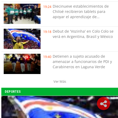
Diecinueve establecimientos de
19:24
Chiloé recibieron tablets para
apoyar el aprendizaje de
estudiantes
Debut de 'Vozinha' en Colo Colo se
19:18
verá en Argentina, Brasil y México
Detienen a sujeto acusado de
19:40
amenazar a funcionarios de PDI y
Carabineros en Laguna Verde
Ver Más
DEPORTES