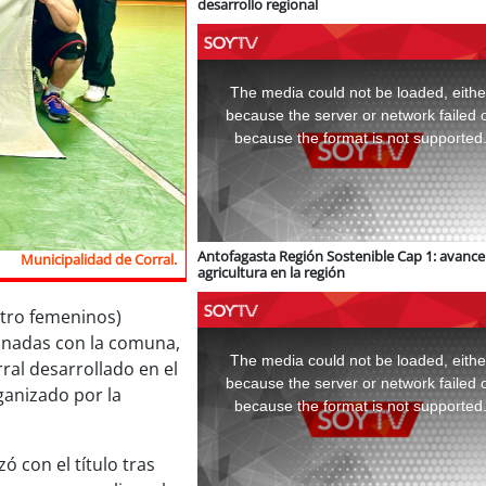
desarrollo regional
This
is
a
The media could not be loaded, eithe
modal
window.
because the server or network failed 
because the format is not supported
Antofagasta Región Sostenible Cap 1: avance 
Municipalidad de Corral.
agricultura en la región
atro femeninos)
This
ionadas con la comuna,
is
a
The media could not be loaded, eithe
ral desarrollado en el
modal
window.
because the server or network failed 
ganizado por la
because the format is not supported
ó con el título tras