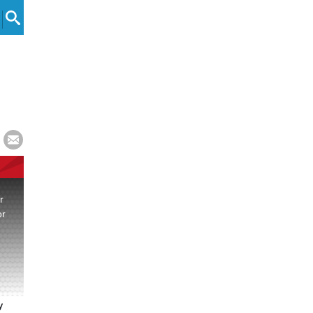
e
r
or
.
y