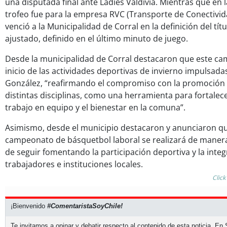
una disputada final ante Ladies Valdivia. Mientras que en 
trofeo fue para la empresa RVC (Transporte de Conectivid
venció a la Municipalidad de Corral en la definición del t
ajustado, definido en el último minuto de juego.
Desde la municipalidad de Corral destacaron que este c
inicio de las actividades deportivas de invierno impulsadas
González, “reafirmando el compromiso con la promoción 
distintas disciplinas, como una herramienta para fortalecer
trabajo en equipo y el bienestar en la comuna”.
Asimismo, desde el municipio destacaron y anunciaron que
campeonato de básquetbol laboral se realizará de manera 
de seguir fomentando la participación deportiva y la inte
trabajadores e instituciones locales.
Click
¡Bienvenido
#ComentaristaSoyChile!
Te invitamos a opinar y debatir respecto al contenido de esta noticia. E