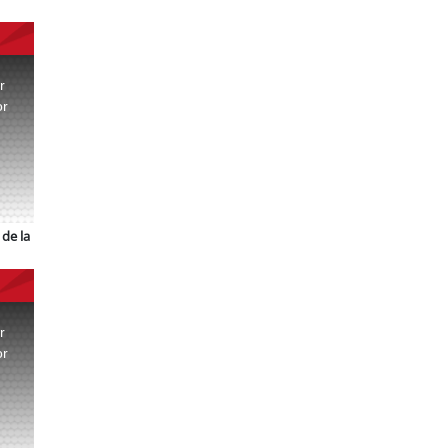
r
or
.
de la
r
or
.