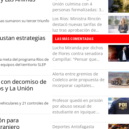
Unión culmina con 4
personas formalizadas: 3
quedaron en prisión
Los Ríos: Ministra Rincón
mas sumaron su tercer triunfo
preventiva
destacó nuevas tarifas de
luz tras aprobación de
proyecto de ley
justan estrategias
LAS MÁS COMENTADAS
Lucho Miranda por dichos
de Flores contra senadora
Campillai: "Pensar que
 la meta del programa Ríos de
 equipos del territorio SLEP
todo se consigue por pena
es una forma de quitar
Alerta entre gremios de
dignidad"
Codelco ante propuesta de
a con decomiso de
incorporar capitales
os y La Unión
privados
Profesor quedó en prisión
vehiculares y 21 controles de
por abuso sexual de
estudiante en Iquique:
grabó los hechos
ón para
tranjero
Deportes Antofagasta