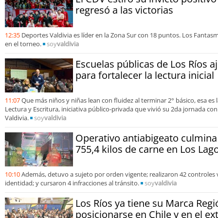
regresó a las victorias
12:35
Deportes Valdivia es líder en la Zona Sur con 18 puntos. Los Fantas
en el torneo.
soy
valdivia
Escuelas públicas de Los Ríos a
para fortalecer la lectura inicial
11:07
Que más niños y niñas lean con fluidez al terminar 2° básico, esa es
Lectura y Escritura, iniciativa público-privada que vivió su 2da jornada con
Valdivia.
soy
valdivia
Operativo antiabigeato culmin
755,4 kilos de carne en Los Lag
10:10
Además, detuvo a sujeto por orden vigente; realizaron 42 controles 
identidad; y cursaron 4 infracciones al tránsito.
soy
valdivia
Los Ríos ya tiene su Marca Regi
posicionarse en Chile y en el ex