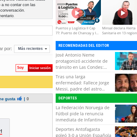
formación de capacidades
 a no contar con las
técnicas
 conversación.
entario.
Puertos y Logística II Cap
Minsal declara Alerta
77: Puerto de Chancay y la
Sanitaria en 13 regio
competitividad de Chile
por virus hanta
RECOMENDADAS DEL EDITOR
r por:
Más recientes
José Antonio Neme
protagonizó accidente de
tránsito en Las Condes:
Soy
Iniciar sesión
Colisionó con un
Tras una larga
motociclista
enfermedad: Fallece Jorge
Messi, padre del astro
argentino
DEPORTES
e gusta
|
0
La Federación Noruega de
Fútbol pide la renuncia
inmediata de Infantino
Deportes Antofagasta
!
goleó 3-0 a Unión Española