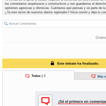
los comentarios respetuosos y constructivos y nos guardamos el derecho
opiniones agresivas y ofensivas. Cuéntanos qué piensas y sé parte de la
¿Ya eres lector de nuestros diarios regionales?
Inicia sesión
y deja tu com
Ordena
Este debate ha finalizado.
Todos
|
0
Más m
¡Sé el primero en comentar