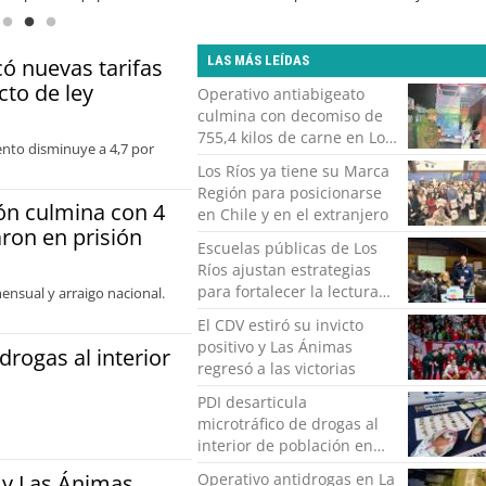
LAS MÁS LEÍDAS
có nuevas tarifas
cto de ley
Operativo antiabigeato
culmina con decomiso de
755,4 kilos de carne en Los
ento disminuye a 4,7 por
Lagos y La Unión
Los Ríos ya tiene su Marca
Región para posicionarse
ón culmina con 4
en Chile y en el extranjero
ron en prisión
Escuelas públicas de Los
Ríos ajustan estrategias
para fortalecer la lectura
ensual y arraigo nacional.
inicial
El CDV estiró su invicto
positivo y Las Ánimas
drogas al interior
regresó a las victorias
PDI desarticula
microtráfico de drogas al
interior de población en
Valdivia
o y Las Ánimas
Operativo antidrogas en La