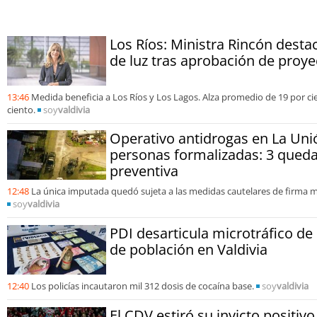
Los Ríos: Ministra Rincón desta
de luz tras aprobación de proye
13:46
Medida beneficia a Los Ríos y Los Lagos. Alza promedio de 19 por ci
ciento.
soy
valdivia
Operativo antidrogas en La Uni
personas formalizadas: 3 queda
preventiva
12:48
La única imputada quedó sujeta a las medidas cautelares de firma m
soy
valdivia
PDI desarticula microtráfico de 
de población en Valdivia
12:40
Los policías incautaron mil 312 dosis de cocaína base.
soy
valdivia
El CDV estiró su invicto positiv