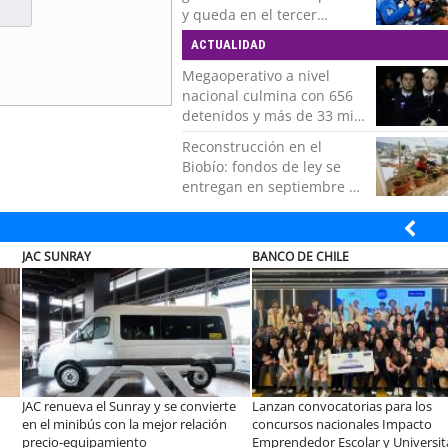
y queda en el tercer
puesto de la Liga del
ACTUALIDAD
Ascenso
Megaoperativo a nivel
nacional culmina con 656
detenidos y más de 33 mil
controles realizados
Reconstrucción en el
Biobío: fondos de ley se
entregan en septiembre y
obras concluirán en 2028
CHILEXPRESS
CLÍNICA ALEM
ieza debajo del
Chilexpress y Emprende tu Mente
¡Dimos un nuev
egir una base que
sellan alianza para impulsar el
Alemana Osorn
pañe tu sueño
ecosistema emprendedor en Chile
Cuidados Palia