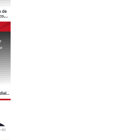
n de
co,
r
or
.
dial
 60: