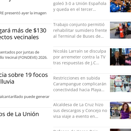
goleó 3-0 a Unión Española
y queda en el tercer
ORE presentó ayer la imagen
puesto de la Liga del
Ascenso
Trabajo conjunto permitió
egará más de $130
rehabilitar sumidero frente
ectos vecinales
al Terminal de Buses de
Puerto Montt
Nicolás Larraín se disculpa
esentados por juntas de
por arremeter contra la TV
llo Vecinal (FONDEVE) 2026.
tras respuestas de J.C
Rodríguez y Danilo 21
ia sobre 19 focos
Restricciones en subida
lluvia
Carampangue complicarán
conectividad hacia Playa
Ancha
e alcantarillado puede generar
Alcaldesa de La Cruz hizo
sus descargos y Concejo no
os de La Unión
visa viaje a evento en
México: comparó
grabación con abuso