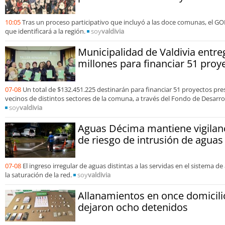
10:05
Tras un proceso participativo que incluyó a las doce comunas, el G
que identificará a la región.
soy
valdivia
Municipalidad de Valdivia entr
millones para financiar 51 proy
07-08
Un total de $132.451.225 destinarán para financiar 51 proyectos pr
vecinos de distintos sectores de la comuna, a través del Fondo de Desarro
soy
valdivia
Aguas Décima mantiene vigilanc
de riesgo de intrusión de aguas 
07-08
El ingreso irregular de aguas distintas a las servidas en el sistema d
la saturación de la red.
soy
valdivia
Allanamientos en once domicili
dejaron ocho detenidos