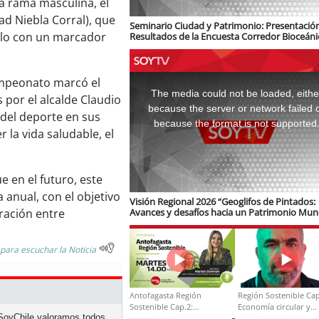
la rama masculina, el
ad Niebla Corral), que
Seminario Ciudad y Patrimonio: Presentació
ítulo con un marcador
Resultados de la Encuesta Corredor Bioceáni
logística e infraestructura ferroviaria
This
ampeonato marcó el
is
a
The media could not be loaded, eithe
 por el alcalde Claudio
modal
window.
because the server or network failed 
del deporte en sus
because the format is not supported
 la vida saludable, el
 en el futuro, este
anual, con el objetivo
Visión Regional 2026 “Geoglifos de Pintados:
Avances y desafíos hacia un Patrimonio Mun
gración entre
de Unesco”
 para escuchar la Noticia
Antofagasta Región
Región Sostenible Cap
Sostenible Cap.2:
Economía circular y
n SoyChile valoramos todos
Educación ambiental y
desarrollo regional