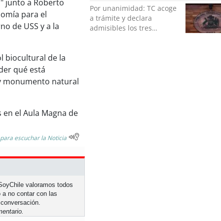
a" junto a Roberto
ocupado un lugar que no
Por unanimidad: TC acoge
le corresponde”
nomía para el
a trámite y declara
no de USS y a la
admisibles los tres
requerimientos de la
oposición contra la
l biocultural de la
megarreforma
nder qué está
 y monumento natural
s en el Aula Magna de
 para escuchar la Noticia
n SoyChile valoramos todos
 a no contar con las
 conversación.
entario.