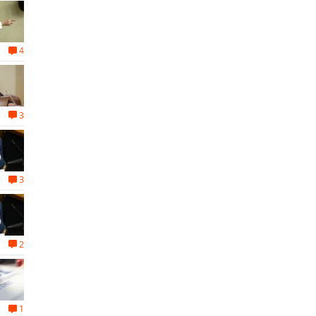
4
3
3
2
1