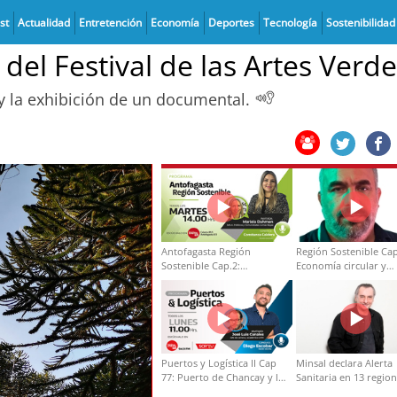
st
Actualidad
Entretención
Economía
Deportes
Tecnología
Sostenibilidad
 del Festival de las Artes Verd
 y la exhibición de un documental.
Antofagasta Región
Región Sostenible Cap
Sostenible Cap.2:
Economía circular y
Educación ambiental y
desarrollo regional
formación de capacidades
técnicas
Puertos y Logística II Cap
Minsal declara Alerta
77: Puerto de Chancay y la
Sanitaria en 13 regio
competitividad de Chile
por virus hanta