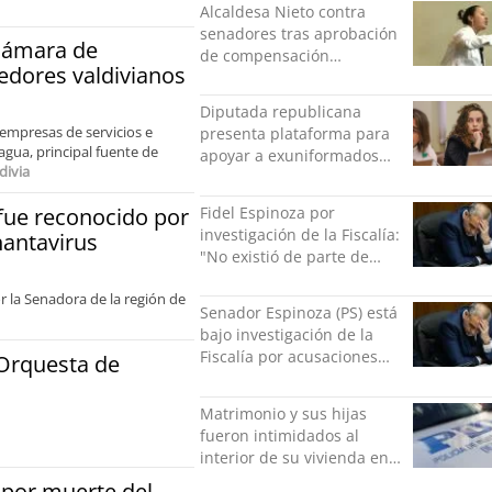
Alcaldesa Nieto contra
senadores tras aprobación
Cámara de
de compensación
dores valdivianos
municipal: "Gobierno
indolente"
Diputada republicana
 empresas de servicios e
presenta plataforma para
agua, principal fuente de
apoyar a exuniformados
divia
condenados tras estallido
social
Fidel Espinoza por
 fue reconocido por
investigación de la Fiscalía:
hantavirus
"No existió de parte de
nadie ningún acto de
r la Senadora de la región de
violencia física ni verbal"
Senador Espinoza (PS) está
bajo investigación de la
Fiscalía por acusaciones
 Orquesta de
cruzadas de agresión con
su pareja
Matrimonio y sus hijas
fueron intimidados al
interior de su vivienda en
Puente Alto
 por muerte del