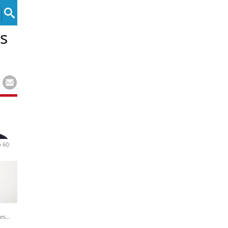
es
 60:
nes