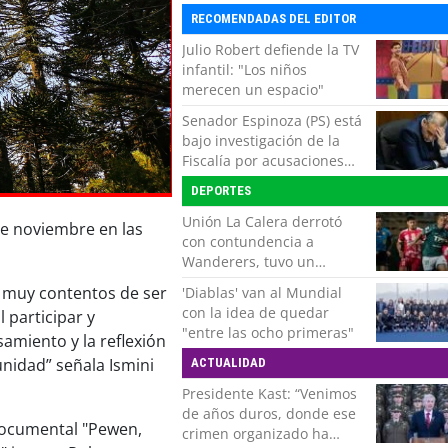
RECOMENDADAS DEL EDITOR
Julio Robert defiende la TV
infantil: "Los niños
merecen un espacio"
Senador Espinoza (PS) está
bajo investigación de la
Fiscalía por acusaciones
cruzadas de agresión con
DEPORTES
su pareja
Unión La Calera derrotó
 de noviembre en las
con contundencia a
Wanderers, tuvo un
respiro y clasificó en Copa
 muy contentos de ser
'Diablas' van al Mundial
Chile
con la idea de quedar
 participar y
"entre las ocho primeras"
amiento y la reflexión
unidad” señala Ismini
ACTUALIDAD
Presidente Kast: “Venimos
de años duros, donde ese
 documental "Pewen,
crimen organizado ha