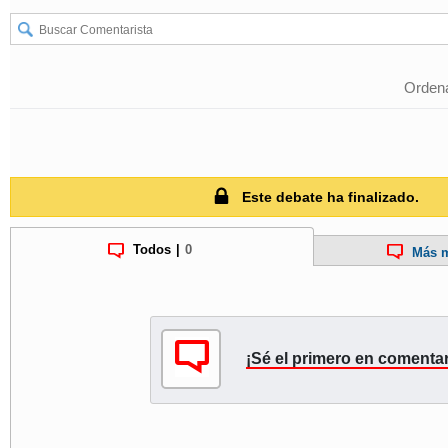
Ordena
Este debate ha finalizado.
Todos
|
0
Más m
¡Sé el primero en comentar