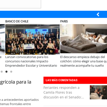
CHILEXPRESS
CLÍNICA AL
pieza debajo del
Chilexpress y Emprende tu Mente
¡Dimos un nu
elegir una base que
sellan alianza para impulsar el
Alemana Oso
mpañe tu sueño
ecosistema emprendedor en Chile
Cuidados Pal
LAS MÁS COMENTADAS
rícola para la
Feriantes responden a
Camila Flores tras
discusión en el Senado:
se a antecedentes aportados
“Ser mujer de feria es un
istemas frontales entre
orgullo”