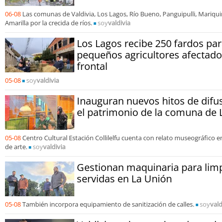
06-08
Las comunas de Valdivia, Los Lagos, Río Bueno, Panguipulli, Mariqu
Amarilla por la crecida de ríos.
soy
valdivia
Los Lagos recibe 250 fardos pa
pequeños agricultores afectado
frontal
05-08
soy
valdivia
Inauguran nuevos hitos de difus
el patrimonio de la comuna de 
05-08
Centro Cultural Estación Collilelfu cuenta con relato museográfico e
de arte.
soy
valdivia
Gestionan maquinaria para lim
servidas en La Unión
05-08
También incorpora equipamiento de sanitización de calles.
soy
vald