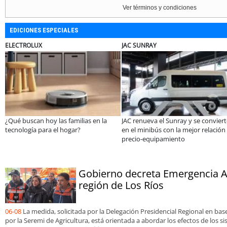
Ver términos y condiciones
EDICIONES ESPECIALES
BANCO DE CHILE
PARIS
nray y se convierte
Lanzan convocatorias para los
El descanso em
 la mejor relación
concursos nacionales Impacto
colchón: cómo 
ento
Emprendedor Escolar y Universitario
realmente aco
Gobierno decreta Emergencia Ag
región de Los Ríos
06-08
La medida, solicitada por la Delegación Presidencial Regional en ba
por la Seremi de Agricultura, está orientada a abordar los efectos de los s