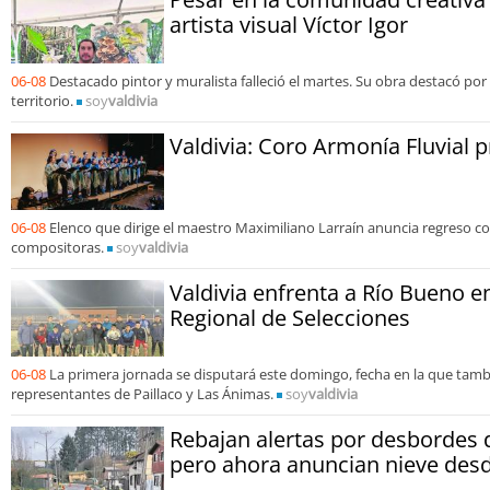
artista visual Víctor Igor
06-08
Destacado pintor y muralista falleció el martes. Su obra destacó por 
territorio.
soy
valdivia
Valdivia: Coro Armonía Fluvial 
06-08
Elenco que dirige el maestro Maximiliano Larraín anuncia regreso 
compositoras.
soy
valdivia
Valdivia enfrenta a Río Bueno en 
Regional de Selecciones
06-08
La primera jornada se disputará este domingo, fecha en la que tamb
representantes de Paillaco y Las Ánimas.
soy
valdivia
Rebajan alertas por desbordes d
pero ahora anuncian nieve de