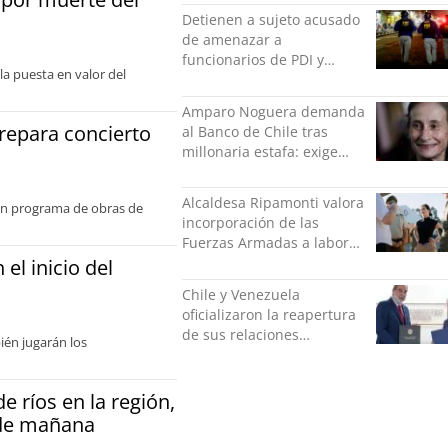
Detienen a sujeto acusado
de amenazar a
funcionarios de PDI y
la puesta en valor del
Carabineros en Laguna
Verde
Amparo Noguera demanda
prepara concierto
al Banco de Chile tras
millonaria estafa: exige
más de $528 millones
Alcaldesa Ripamonti valora
con programa de obras de
incorporación de las
Fuerzas Armadas a labores
de seguridad y pide
el inicio del
“responsabilidad política”
Chile y Venezuela
oficializaron la reapertura
de sus relaciones
ién jugarán los
consulares
e ríos en la región,
sde mañana