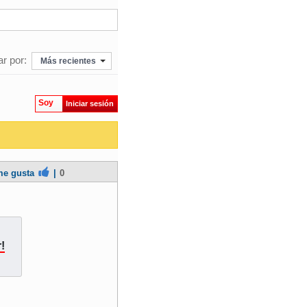
r por:
Más recientes
Soy
Iniciar sesión
e gusta
|
0
!