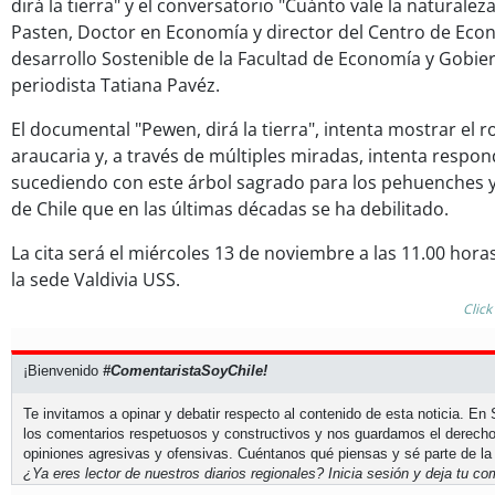
dirá la tierra" y el conversatorio "Cuánto vale la naturalez
Pasten, Doctor en Economía y director del Centro de Eco
desarrollo Sostenible de la Facultad de Economía y Gobier
periodista Tatiana Pavéz.
El documental "Pewen, dirá la tierra", intenta mostrar el ro
araucaria y, a través de múltiples miradas, intenta respo
sucediendo con este árbol sagrado para los pehuenches
de Chile que en las últimas décadas se ha debilitado.
La cita será el miércoles 13 de noviembre a las 11.00 hora
la sede Valdivia USS.
Click
¡Bienvenido
#ComentaristaSoyChile!
Te invitamos a opinar y debatir respecto al contenido de esta noticia. E
los comentarios respetuosos y constructivos y nos guardamos el derecho
opiniones agresivas y ofensivas. Cuéntanos qué piensas y sé parte de la
¿Ya eres lector de nuestros diarios regionales?
Inicia sesión
y deja tu com