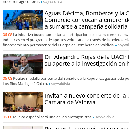
nuestros agricultores.
soy
valdivia
Aguas Décima, Bomberos y la 
Comercio convocan a emprende
a sumarse a campaña solidaria
06-08
La iniciativa busca aumentar la participación de locales comerciales,
industrias en el programa de aportes voluntarios a través de la boleta del 
financiamiento permanente del Cuerpo de Bomberos de Valdivia.
soy
val
Dr. Alejandro Rojas de la UACh
su aporte a la investigación en 
06-08
Recibió medalla por parte del Senado de la República, gestionada po
Los Ríos María José Gatica.
soy
valdivia
Invitan a nuevo concierto de la
Cámara de Valdivia
06-08
Músico español será uno de los protagonistas.
soy
valdivia
Pesar en la comunidad creativa