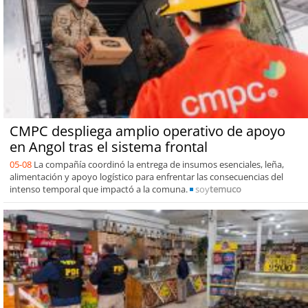
CMPC despliega amplio operativo de apoyo
en Angol tras el sistema frontal
05-08
La compañía coordinó la entrega de insumos esenciales, leña,
alimentación y apoyo logístico para enfrentar las consecuencias del
intenso temporal que impactó a la comuna.
soy
temuco