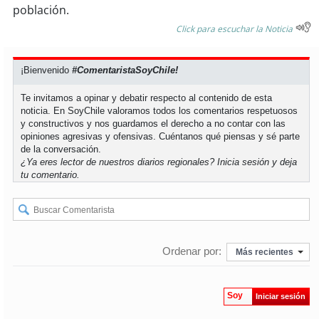
soy
sanantonio
población.
Click para escuchar la Noticia
soy
chillán
¡Bienvenido
#ComentaristaSoyChile!
soy
sancarlos
Te invitamos a opinar y debatir respecto al contenido de esta
soy
talcahuano
noticia. En SoyChile valoramos todos los comentarios respetuosos
y constructivos y nos guardamos el derecho a no contar con las
opiniones agresivas y ofensivas. Cuéntanos qué piensas y sé parte
soy
concepción
de la conversación.
¿Ya eres lector de nuestros diarios regionales?
Inicia sesión
y deja
tu comentario.
soy
coronel
soy
arauco
soy
temuco
Ordenar por:
Más recientes
soy
valdivia
Soy
Iniciar sesión
soy
osorno