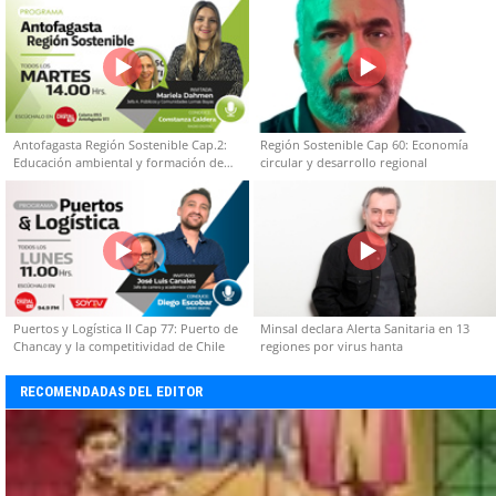
Antofagasta Región Sostenible Cap.2:
Región Sostenible Cap 60: Economía
Educación ambiental y formación de
circular y desarrollo regional
capacidades técnicas
Puertos y Logística II Cap 77: Puerto de
Minsal declara Alerta Sanitaria en 13
Chancay y la competitividad de Chile
regiones por virus hanta
RECOMENDADAS DEL EDITOR