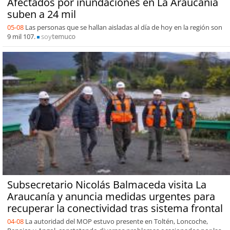
Afectados por inundaciones en La Araucanía
suben a 24 mil
05-08
Las personas que se hallan aisladas al día de hoy en la región son
9 mil 107.
soy
temuco
Subsecretario Nicolás Balmaceda visita La
Araucanía y anuncia medidas urgentes para
recuperar la conectividad tras sistema frontal
04-08
La autoridad del MOP estuvo presente en Toltén, Loncoche,