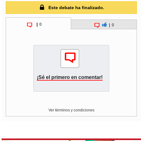
Este debate ha finalizado.
soy
puertomontt
|
0
|
0
soy
chiloé
¡Sé el primero en comentar!
Ver términos y condiciones