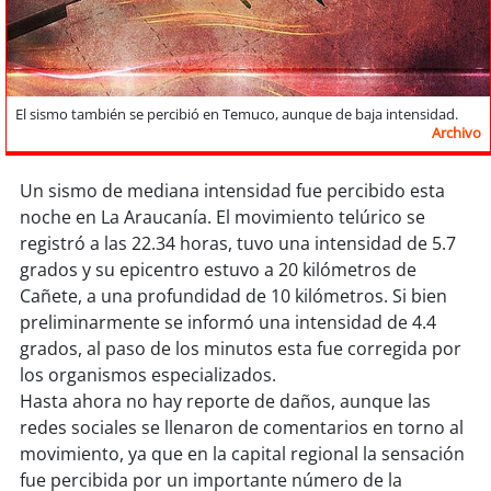
Sostenibilidad
soy
chile
El sismo también se percibió en Temuco, aunque de baja intensidad.
soy
arica
Archivo
soy
iquique
Un sismo de mediana intensidad fue percibido esta
noche en La Araucanía. El movimiento telúrico se
soy
calama
registró a las 22.34 horas, tuvo una intensidad de 5.7
grados y su epicentro estuvo a 20 kilómetros de
soy
antofagasta
Cañete, a una profundidad de 10 kilómetros. Si bien
preliminarmente se informó una intensidad de 4.4
soy
copiapó
grados, al paso de los minutos esta fue corregida por
los organismos especializados.
soy
valparaíso
Hasta ahora no hay reporte de daños, aunque las
redes sociales se llenaron de comentarios en torno al
soy
quillota
movimiento, ya que en la capital regional la sensación
fue percibida por un importante número de la