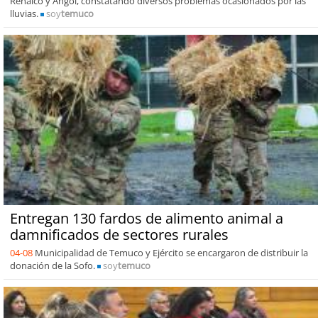
Renaico y Angol, constatando diversos problemas ocasionados por las
lluvias.
soy
temuco
Entregan 130 fardos de alimento animal a
damnificados de sectores rurales
04-08
Municipalidad de Temuco y Ejército se encargaron de distribuir la
donación de la Sofo.
soy
temuco