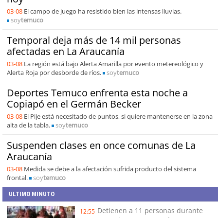
03-08
El campo de juego ha resistido bien las intensas lluvias.
soy
temuco
Temporal deja más de 14 mil personas
afectadas en La Araucanía
03-08
La región está bajo Alerta Amarilla por evento metereológico y
Alerta Roja por desborde de ríos.
soy
temuco
Deportes Temuco enfrenta esta noche a
Copiapó en el Germán Becker
03-08
El Pije está necesitado de puntos, si quiere mantenerse en la zona
alta de la tabla.
soy
temuco
Suspenden clases en once comunas de La
Araucanía
03-08
Medida se debe a la afectación sufrida producto del sistema
frontal.
soy
temuco
ULTIMO MINUTO
Detienen a 11 personas durante
12:55