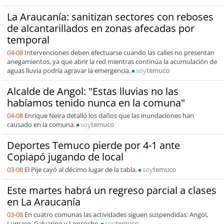
La Araucanía: sanitizan sectores con reboses
de alcantarillados en zonas afecadas por
temporal
04-08
Intervenciones deben efectuarse cuando las calles no presentan
anegamientos, ya que abrir la red mientras continúa la acumulación de
aguas lluvia podría agravar la emergencia.
soy
temuco
Alcalde de Angol: "Estas lluvias no las
habíamos tenido nunca en la comuna"
04-08
Enrique Neira detalló los daños que las inundaciones han
causado en la comuna.
soy
temuco
Deportes Temuco pierde por 4-1 ante
Copiapó jugando de local
03-08
El Pije cayó al décimo lugar de la tabla.
soy
temuco
Este martes habrá un regreso parcial a clases
en La Araucanía
03-08
En cuatro comunas las actividades siguen suspendidas: Angol,
Lumaco, Galvarino y Loncoche.
soy
temuco