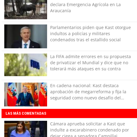
declara Emergencia Agrícola en La
Araucanía
Parlamentarios piden que Kast otorgue
indultos a policías y militares
condenados tras el estallido social
La FIFA admite errores en su propuesta
de privatizar el Mundial y dice que no
tolerará más ataques en su contra
En cadena nacional: Kast destaca
aprobación de megarreforma y fija la
seguridad como nuevo desafío del
Gobierno
LAS MÁS COMENTADAS
Cámara aprueba solicitar a Kast que
indulte a excarabinero condenado por
dejar ciega a senadora Campillai