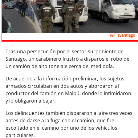
Sostenibilidad
soy
chile
soy
arica
@TTISantiago
soy
iquique
Tras una persecución por el sector surponiente de
Santiago, un carabinero frustró a disparos el robo de
soy
calama
un camión de alto tonelaje cerca del mediodía.
De acuerdo a la información preliminar, los sujetos
soy
antofagasta
armados circulaban en dos autos y abordaron al
conductor del camión en Maipú, donde lo intimidaron
soy
copiapó
y lo obligaron a bajar.
soy
valparaíso
Los delincuentes también dispararon al aire tres veces
antes de darse a la fuga con el camión, que fue
soy
quillota
escoltado en el camino por uno de los vehículos
particulares.