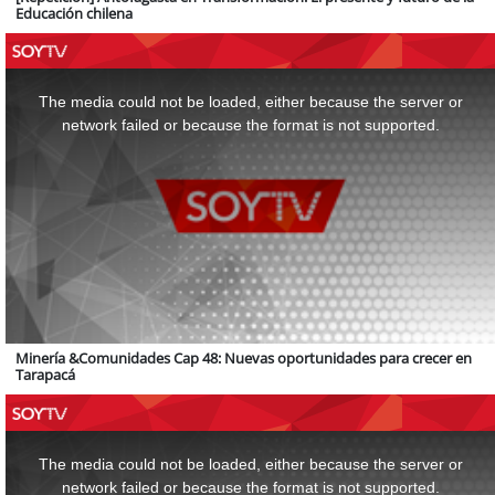
Educación chilena
This
is
a
The media could not be loaded, either because the server or
modal
window.
network failed or because the format is not supported.
Minería &Comunidades Cap 48: Nuevas oportunidades para crecer en
Tarapacá
This
is
a
The media could not be loaded, either because the server or
modal
window.
network failed or because the format is not supported.