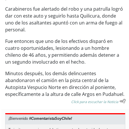
soy
sanantonio
Carabineros fue alertado del robo y una patrulla logró
soy
chillán
dar con este auto y seguirlo hasta Quilicura, donde
uno de los asaltantes apuntó con un arma de fuego al
soy
sancarlos
personal.
Fue entonces que uno de los efectivos disparó en
soy
talcahuano
cuatro oportunidades, lesionando a un hombre
chileno de 46 años, y permitiendo además detener a
soy
concepción
un segundo involucrado en el hecho.
soy
coronel
Minutos después, los demás delincuentes
abandonaron el camión en la pista central de la
soy
arauco
Autopista Vespucio Norte en dirección al poniente,
específicamente a la altura de calle Argos en Pudahuel.
soy
temuco
Click para escuchar la Noticia
soy
valdivia
¡Bienvenido
#ComentaristaSoyChile!
soy
osorno