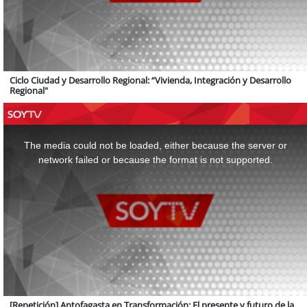
Ciclo Ciudad y Desarrollo Regional: “Vivienda, Integración y Desarrollo
Regional"
This
is
a
The media could not be loaded, either because the server or
modal
window.
network failed or because the format is not supported.
[Repetición] Antofagasta en Transformación: El presente y futuro de la