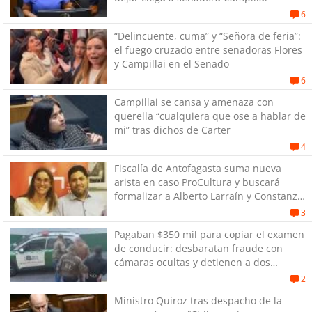
6
“Delincuente, cuma” y “Señora de feria”:
el fuego cruzado entre senadoras Flores
y Campillai en el Senado
6
Campillai se cansa y amenaza con
querella “cualquiera que ose a hablar de
mi” tras dichos de Carter
4
Fiscalía de Antofagasta suma nueva
arista en caso ProCultura y buscará
formalizar a Alberto Larraín y Constanza
Gómez
3
Pagaban $350 mil para copiar el examen
de conducir: desbaratan fraude con
cámaras ocultas y detienen a dos
personas en Antofagasta
2
Ministro Quiroz tras despacho de la