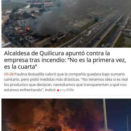
Alcaldesa de Quilicura apuntó contra la
empresa tras incendio: “No es la primera vez,
es la cuarta”
05-08
Paulina Bobadilla valoró que la compañía quedara bajo sumario
sanitario, pero pidió medidas más drásticas. “No tenemos idea si es real
los productos que declaran, necesitamos que transparenten a qué nos
estamos enfrentando”, indicó.
soy
chile