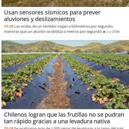
Usan sensores sísmicos para prever
aluviones y deslizamientos
05-08
Las ondas de un temblor viajan a kilómetros por segundo,
mientras que un aluvión se desliza a metros por segundo.
soy
chile
Chilenos logran que las frutillas no se pudran
tan rápido gracias a una levadura nativa
05-08
Se analizaron más de 1.000 cepas de levaduras a lo largo del país,