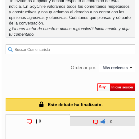
Te invitamos a opinar y debatir respecto al contenido de esta
noticia. En SoyChile valoramos todos los comentarios respetuosos
y constructivos y nos guardamos el derecho a no contar con las
soy
puertomontt
opiniones agresivas y ofensivas. Cuéntanos qué piensas y sé parte
de la conversación.
soy
chiloé
¿Ya eres lector de nuestros diarios regionales?
Inicia sesión
y deja
tu comentario.
Ordenar por:
Más recientes
Soy
Iniciar sesión
Este debate ha finalizado.
|
0
|
0