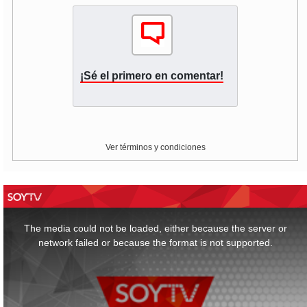
¡Sé el primero en comentar!
Ver términos y condiciones
This
is
a
The media could not be loaded, either because the server or
modal
window.
network failed or because the format is not supported.