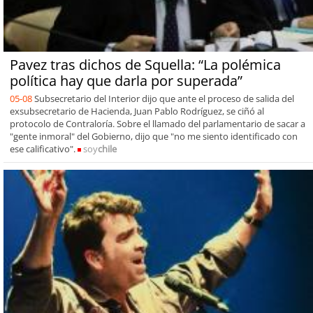
Pavez tras dichos de Squella: “La polémica
política hay que darla por superada”
05-08
Subsecretario del Interior dijo que ante el proceso de salida del
exsubsecretario de Hacienda, Juan Pablo Rodríguez, se ciñó al
protocolo de Contraloría. Sobre el llamado del parlamentario de sacar a
"gente inmoral" del Gobierno, dijo que "no me siento identificado con
ese calificativo".
soy
chile