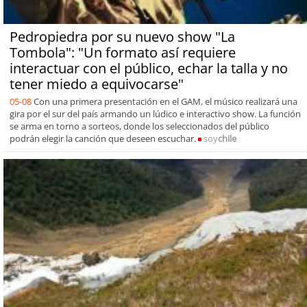
Pedropiedra por su nuevo show "La
Tombola": "Un formato así requiere
interactuar con el público, echar la talla y no
tener miedo a equivocarse"
05-08
Con una primera presentación en el GAM, el músico realizará una
gira por el sur del país armando un lúdico e interactivo show. La función
se arma en torno a sorteos, donde los seleccionados del público
podrán elegir la canción que deseen escuchar.
soy
chile