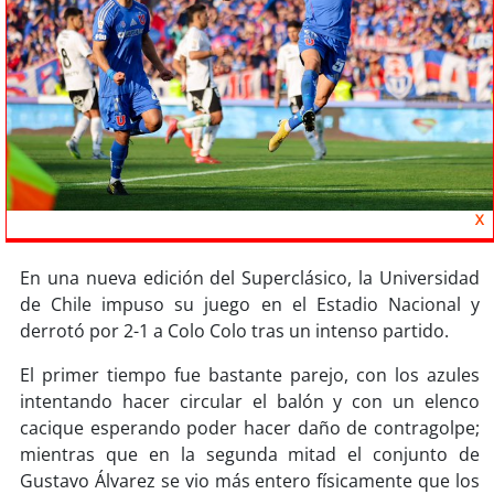
Sostenibilidad
soy
chile
soy
arica
soy
iquique
X
soy
calama
En una nueva edición del Superclásico, la Universidad
soy
antofagasta
de Chile impuso su juego en el Estadio Nacional y
derrotó por 2-1 a Colo Colo tras un intenso partido.
soy
copiapó
El primer tiempo fue bastante parejo, con los azules
soy
valparaíso
intentando hacer circular el balón y con un elenco
cacique esperando poder hacer daño de contragolpe;
soy
quillota
mientras que en la segunda mitad el conjunto de
Gustavo Álvarez se vio más entero físicamente que los