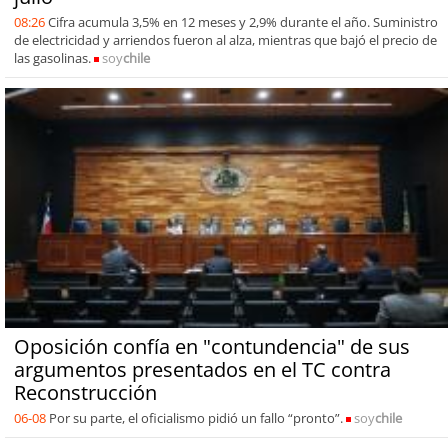
08:26
Cifra acumula 3,5% en 12 meses y 2,9% durante el año. Suministro
de electricidad y arriendos fueron al alza, mientras que bajó el precio de
las gasolinas.
soy
chile
Oposición confía en "contundencia" de sus
argumentos presentados en el TC contra
Reconstrucción
06-08
Por su parte, el oficialismo pidió un fallo “pronto”.
soy
chile