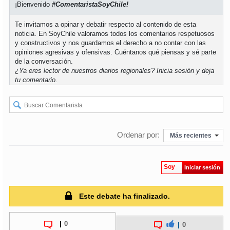
¡Bienvenido
#ComentaristaSoyChile!
soy
puertomontt
Te invitamos a opinar y debatir respecto al contenido de esta
noticia. En SoyChile valoramos todos los comentarios respetuosos
y constructivos y nos guardamos el derecho a no contar con las
soy
chiloé
opiniones agresivas y ofensivas. Cuéntanos qué piensas y sé parte
de la conversación.
¿Ya eres lector de nuestros diarios regionales?
Inicia sesión
y deja
tu comentario.
Ordenar por:
Más recientes
Soy
Iniciar sesión
Este debate ha finalizado.
|
0
|
0