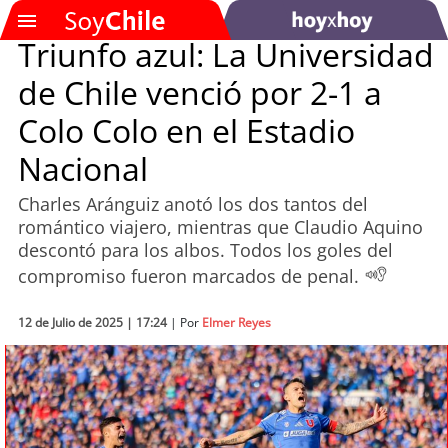
Triunfo azul: La Universidad
de Chile venció por 2-1 a
SOYTV
Colo Colo en el Estadio
Nacional
Podcast
Charles Aránguiz anotó los dos tantos del
Actualidad
romántico viajero, mientras que Claudio Aquino
descontó para los albos. Todos los goles del
Entretención
compromiso fueron marcados de penal.
Economía
12 de Julio de 2025 | 17:24
| Por
Elmer Reyes
Deportes
Tecnología