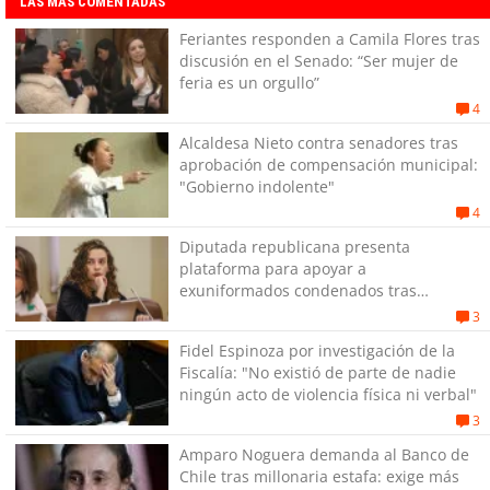
LAS MÁS COMENTADAS
Feriantes responden a Camila Flores tras
discusión en el Senado: “Ser mujer de
feria es un orgullo”
4
Alcaldesa Nieto contra senadores tras
aprobación de compensación municipal:
"Gobierno indolente"
4
Diputada republicana presenta
plataforma para apoyar a
exuniformados condenados tras
estallido social
3
Fidel Espinoza por investigación de la
Fiscalía: "No existió de parte de nadie
ningún acto de violencia física ni verbal"
3
Amparo Noguera demanda al Banco de
Chile tras millonaria estafa: exige más