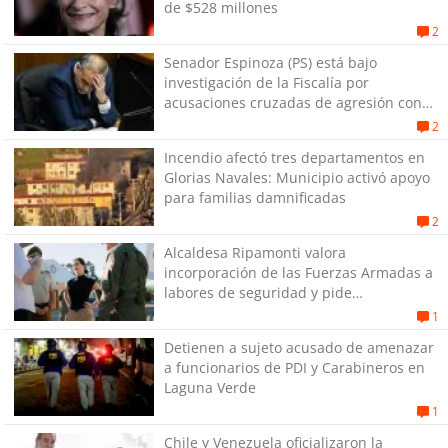
de $528 millones
2
Senador Espinoza (PS) está bajo
investigación de la Fiscalía por
acusaciones cruzadas de agresión con
su pareja
2
Incendio afectó tres departamentos en
Glorias Navales: Municipio activó apoyo
para familias damnificadas
2
Alcaldesa Ripamonti valora
incorporación de las Fuerzas Armadas a
labores de seguridad y pide
“responsabilidad política”
1
Detienen a sujeto acusado de amenazar
a funcionarios de PDI y Carabineros en
Laguna Verde
1
Chile y Venezuela oficializaron la