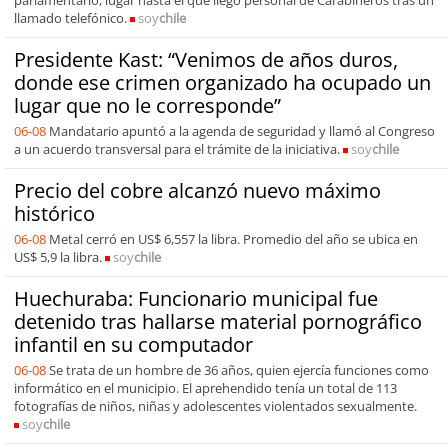
parlamentario, lugar hasta el que llegó personal de Carabineros tras un
llamado telefónico.
soy
chile
Presidente Kast: “Venimos de años duros,
donde ese crimen organizado ha ocupado un
lugar que no le corresponde”
06-08
Mandatario apuntó a la agenda de seguridad y llamó al Congreso
a un acuerdo transversal para el trámite de la iniciativa.
soy
chile
Precio del cobre alcanzó nuevo máximo
histórico
06-08
Metal cerró en US$ 6,557 la libra. Promedio del año se ubica en
US$ 5,9 la libra.
soy
chile
Huechuraba: Funcionario municipal fue
detenido tras hallarse material pornográfico
infantil en su computador
06-08
Se trata de un hombre de 36 años, quien ejercía funciones como
informático en el municipio. El aprehendido tenía un total de 113
fotografías de niños, niñas y adolescentes violentados sexualmente.
soy
chile