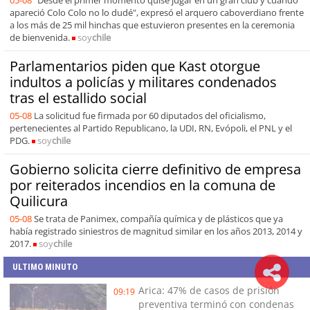
05-08
"Desde el primer momento quise jugar en un gran club y cuando
apareció Colo Colo no lo dudé", expresó el arquero caboverdiano frente
a los más de 25 mil hinchas que estuvieron presentes en la ceremonia
de bienvenida.
soy
chile
Parlamentarios piden que Kast otorgue
indultos a policías y militares condenados
tras el estallido social
05-08
La solicitud fue firmada por 60 diputados del oficialismo,
pertenecientes al Partido Republicano, la UDI, RN, Evópoli, el PNL y el
PDG.
soy
chile
Gobierno solicita cierre definitivo de empresa
por reiterados incendios en la comuna de
Quilicura
05-08
Se trata de Panimex, compañía química y de plásticos que ya
había registrado siniestros de magnitud similar en los años 2013, 2014 y
2017.
soy
chile
ULTIMO MINUTO
Arica: 47% de casos de prisión
09:19
preventiva terminó con condenas