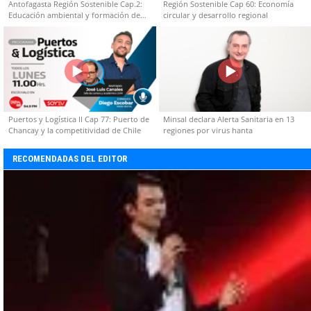
Antofagasta Región Sostenible Cap.2:
Región Sostenible Cap 60: Economía
Educación ambiental y formación de
circular y desarrollo regional
capacidades técnicas
Puertos y Logística II Cap 77: Puerto de
Minsal declara Alerta Sanitaria en 13
Chancay y la competitividad de Chile
regiones por virus hanta
RECOMENDADAS DEL EDITOR