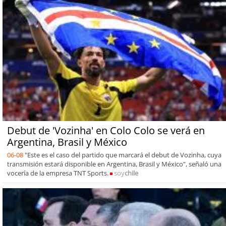
Debut de 'Vozinha' en Colo Colo se verá en
Argentina, Brasil y México
06-08
"Este es el caso del partido que marcará el debut de Vozinha, cuya
transmisión estará disponible en Argentina, Brasil y México", señaló una
vocería de la empresa TNT Sports.
soy
chile