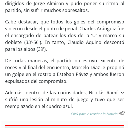
soy
sanantonio
dirigidos de Jorge Almirón y pudo poner su ritmo al
partido, sin sufrir muchos sobresaltos.
soy
chillán
Cabe destacar, que todos los goles del compromiso
vinieron desde el punto de penal. Charles Aránguiz fue
soy
sancarlos
el encargado de patear los dos de la 'U' y marcó su
doblete (33'-56'). En tanto, Claudio Aquino descontó
soy
talcahuano
para los albos (39').
soy
concepción
De todas maneras, el partido no estuvo excento de
roces y al final del encuentro, Marcelo Díaz le propinó
soy
coronel
un golpe en el rostro a Esteban Pávez y ambos fueron
expulsados del compromiso.
soy
arauco
Además, dentro de las curiosidades, Nicolás Ramírez
soy
temuco
sufrió una lesión al minuto de juego y tuvo que ser
reemplazado en el cuadro azul.
soy
valdivia
Click para escuchar la Noticia
soy
osorno