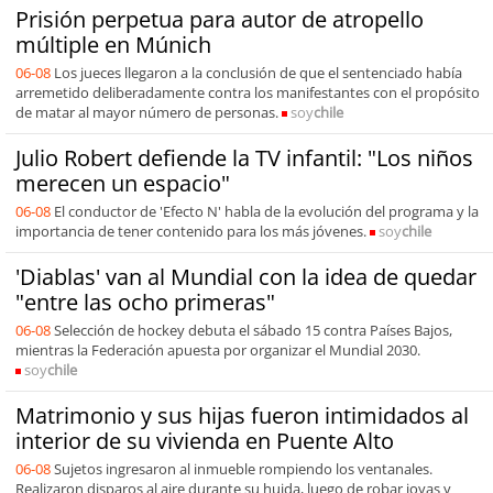
Prisión perpetua para autor de atropello
múltiple en Múnich
06-08
Los jueces llegaron a la conclusión de que el sentenciado había
arremetido deliberadamente contra los manifestantes con el propósito
de matar al mayor número de personas.
soy
chile
Julio Robert defiende la TV infantil: "Los niños
merecen un espacio"
06-08
El conductor de 'Efecto N' habla de la evolución del programa y la
importancia de tener contenido para los más jóvenes.
soy
chile
'Diablas' van al Mundial con la idea de quedar
"entre las ocho primeras"
06-08
Selección de hockey debuta el sábado 15 contra Países Bajos,
mientras la Federación apuesta por organizar el Mundial 2030.
soy
chile
Matrimonio y sus hijas fueron intimidados al
interior de su vivienda en Puente Alto
06-08
Sujetos ingresaron al inmueble rompiendo los ventanales.
Realizaron disparos al aire durante su huida, luego de robar joyas y