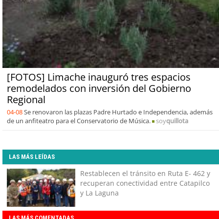
[FOTOS] Limache inauguró tres espacios
remodelados con inversión del Gobierno
Regional
04-08
Se renovaron las plazas Padre Hurtado e Independencia, además
de un anfiteatro para el Conservatorio de Música.
soy
quillota
LAS MÁS LEÍDAS
Restablecen el tránsito en Ruta E- 462 y
recuperan conectividad entre Catapilco
y La Laguna
LAS MÁS COMENTADAS