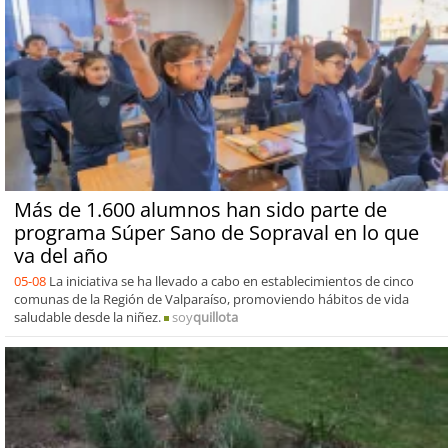
Más de 1.600 alumnos han sido parte de
programa Súper Sano de Sopraval en lo que
va del año
05-08
La iniciativa se ha llevado a cabo en establecimientos de cinco
comunas de la Región de Valparaíso, promoviendo hábitos de vida
saludable desde la niñez.
soy
quillota