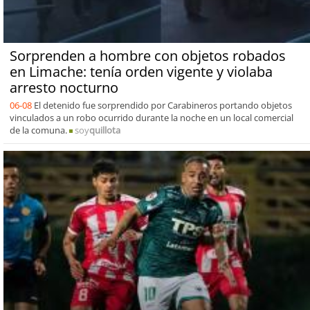
Sorprenden a hombre con objetos robados
en Limache: tenía orden vigente y violaba
arresto nocturno
06-08
El detenido fue sorprendido por Carabineros portando objetos
vinculados a un robo ocurrido durante la noche en un local comercial
de la comuna.
soy
quillota