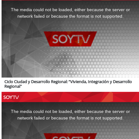
This
is
a
The media could not be loaded, either because the server or
modal
window.
network failed or because the format is not supported.
Ciclo Ciudad y Desarrollo Regional: “Vivienda, Integración y Desarrollo
Regional"
This
is
a
The media could not be loaded, either because the server or
modal
window.
network failed or because the format is not supported.