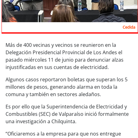
Sostenibilidad
soy
chile
Cedida
soy
arica
Más de 400 vecinas y vecinos se reunieron en la
soy
iquique
Delegación Presidencial Provincial de Los Andes el
pasado miércoles 11 de junio para denunciar alzas
soy
calama
injustificadas en sus cuentas de electricidad.
soy
antofagasta
Algunos casos reportaron boletas que superan los 5
millones de pesos, generando alarma en toda la
comuna y también en sectores aledaños.
soy
copiapó
Es por ello que la Superintendencia de Electricidad y
soy
valparaíso
Combustibles (SEC) de Valparaíso inició formalmente
una investigación a Chilquinta.
soy
quillota
“Oficiaremos a la empresa para que nos entregue