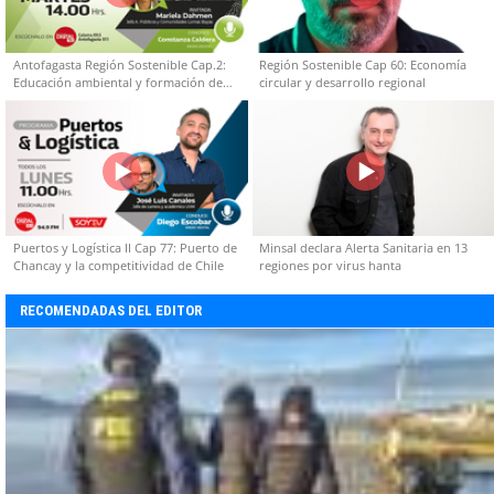
Antofagasta Región Sostenible Cap.2:
Región Sostenible Cap 60: Economía
Educación ambiental y formación de
circular y desarrollo regional
capacidades técnicas
Puertos y Logística II Cap 77: Puerto de
Minsal declara Alerta Sanitaria en 13
Chancay y la competitividad de Chile
regiones por virus hanta
RECOMENDADAS DEL EDITOR