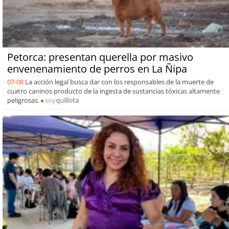
Petorca: presentan querella por masivo
envenenamiento de perros en La Ñipa
07-08
La acción legal busca dar con los responsables de la muerte de
cuatro caninos producto de la ingesta de sustancias tóxicas altamente
peligrosas.
soy
quillota