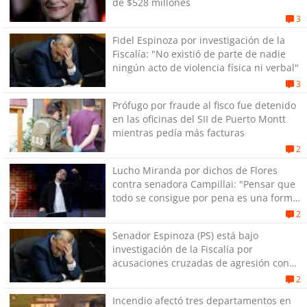
de $528 millones
3
Fidel Espinoza por investigación de la
Fiscalía: "No existió de parte de nadie
ningún acto de violencia física ni verbal"
3
Prófugo por fraude al fisco fue detenido
en las oficinas del SII de Puerto Montt
mientras pedía más facturas
2
Lucho Miranda por dichos de Flores
contra senadora Campillai: "Pensar que
todo se consigue por pena es una forma
de quitar dignidad"
2
Senador Espinoza (PS) está bajo
investigación de la Fiscalía por
acusaciones cruzadas de agresión con
su pareja
2
Incendio afectó tres departamentos en