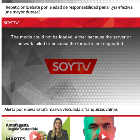
[Repetición]Debate por la edad de responsabilidad penal: ¿es efectiva
una mayor dureza?
This
is
a
The media could not be loaded, either because the server or
modal
window.
network failed or because the format is not supported.
Alerta por nueva estafa masiva vinculada a franquicias chinas