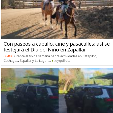
Con paseos a caballo, cine y pasacalles: así se
festejará el Día del Niño en Zapallar
06-08
Durante el fin de semana habrá actividades en Catapilco,
Cachagua, Zapallar y La Laguna.
soy
quillota