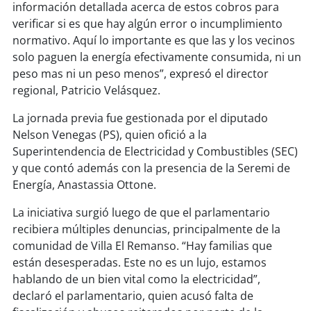
soy
sanantonio
información detallada acerca de estos cobros para
verificar si es que hay algún error o incumplimiento
soy
chillán
normativo. Aquí lo importante es que las y los vecinos
solo paguen la energía efectivamente consumida, ni un
soy
sancarlos
peso mas ni un peso menos”, expresó el director
regional, Patricio Velásquez.
soy
talcahuano
La jornada previa fue gestionada por el diputado
Nelson Venegas (PS), quien ofició a la
soy
concepción
Superintendencia de Electricidad y Combustibles (SEC)
y que contó además con la presencia de la Seremi de
soy
coronel
Energía, Anastassia Ottone.
soy
arauco
La iniciativa surgió luego de que el parlamentario
recibiera múltiples denuncias, principalmente de la
soy
temuco
comunidad de Villa El Remanso. “Hay familias que
están desesperadas. Este no es un lujo, estamos
soy
valdivia
hablando de un bien vital como la electricidad”,
declaró el parlamentario, quien acusó falta de
soy
osorno