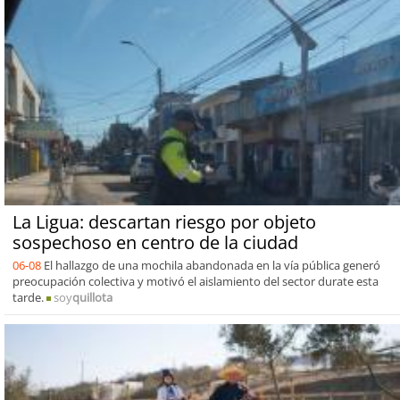
La Ligua: descartan riesgo por objeto
sospechoso en centro de la ciudad
06-08
El hallazgo de una mochila abandonada en la vía pública generó
preocupación colectiva y motivó el aislamiento del sector durate esta
tarde.
soy
quillota