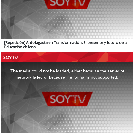
[Repetición] Antofagasta en Transformación: El presente y futuro de la
Educación chilena
This
is
a
The media could not be loaded, either because the server or
modal
window.
network failed or because the format is not supported.