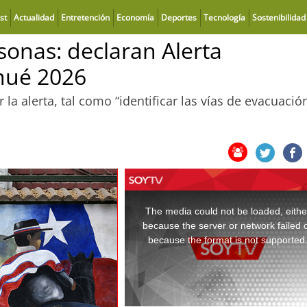
st
Actualidad
Entretención
Economía
Deportes
Tecnología
Sostenibilidad
sonas: declaran Alerta
mué 2026
 alerta, tal como “identificar las vías de evacuación
This
is
a
The media could not be loaded, eithe
modal
window.
because the server or network failed 
because the format is not supported