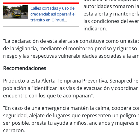
autoridades tomaron la 
Calles cortadas y uso de
esta alerta y mantenerl
credencial: así operará el
tránsito en Olmué
las condiciones del even
durante el Festival del
indicaron.
Huaso 2026
“La declaración de esta alerta se constituye como un est
de la vigilancia, mediante el monitoreo preciso y riguroso
riesgo y las respectivas vulnerabilidades asociadas a la a
Recomendaciones
Producto a esta Alerta Temprana Preventiva, Senapred r
población a “identificar las vías de evacuación y coordina
encuentro con los que te acompañan”.
“En caso de una emergencia mantén la calma, coopera c
seguridad, aléjate de lugares que representen un peligro 
ser posible, presta tu ayuda a niños, ancianos y mujeres
cerraron.