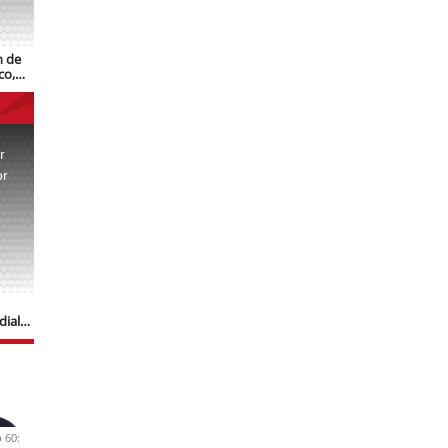
n de
co,
r
or
.
dial
 60: