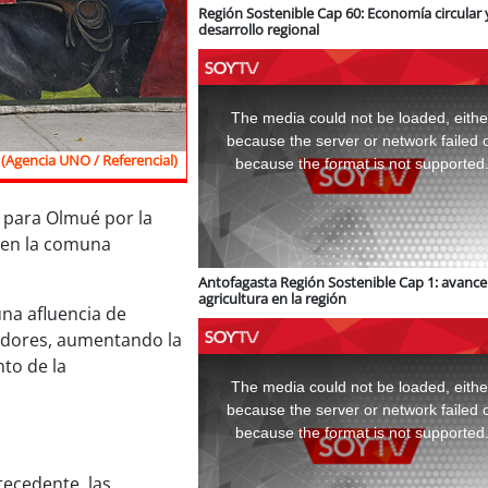
Región Sostenible Cap 60: Economía circular 
desarrollo regional
This
is
a
The media could not be loaded, eithe
modal
window.
because the server or network failed 
(Agencia UNO / Referencial)
because the format is not supported
 para Olmué por la
 en la comuna
Antofagasta Región Sostenible Cap 1: avance 
agricultura en la región
una afluencia de
adores, aumentando la
This
to de la
is
a
The media could not be loaded, eithe
modal
window.
because the server or network failed 
because the format is not supported
ecedente, las