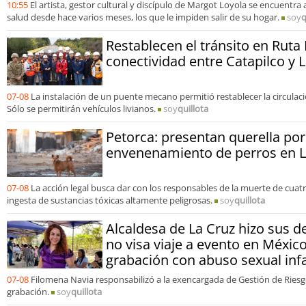
10:55
El artista, gestor cultural y discípulo de Margot Loyola se encuentr
salud desde hace varios meses, los que le impiden salir de su hogar.
soy
q
Restablecen el tránsito en Ruta
conectividad entre Catapilco y 
07-08
La instalación de un puente mecano permitió restablecer la circulac
Sólo se permitirán vehículos livianos.
soy
quillota
Petorca: presentan querella po
envenenamiento de perros en L
07-08
La acción legal busca dar con los responsables de la muerte de cuat
ingesta de sustancias tóxicas altamente peligrosas.
soy
quillota
Alcaldesa de La Cruz hizo sus 
no visa viaje a evento en Méxi
grabación con abuso sexual infa
07-08
Filomena Navia responsabilizó a la exencargada de Gestión de Riesg
grabación.
soy
quillota