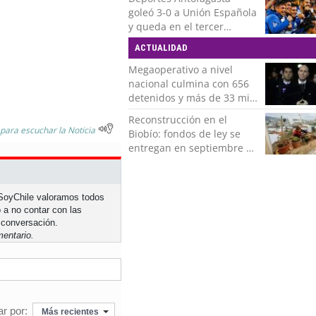
goleó 3-0 a Unión Española
y queda en el tercer
puesto de la Liga del
ACTUALIDAD
Ascenso
Megaoperativo a nivel
nacional culmina con 656
detenidos y más de 33 mil
controles realizados
Reconstrucción en el
 para escuchar la Noticia
Biobío: fondos de ley se
entregan en septiembre y
obras concluirán en 2028
n SoyChile valoramos todos
 a no contar con las
 conversación.
entario.
r por:
Más recientes