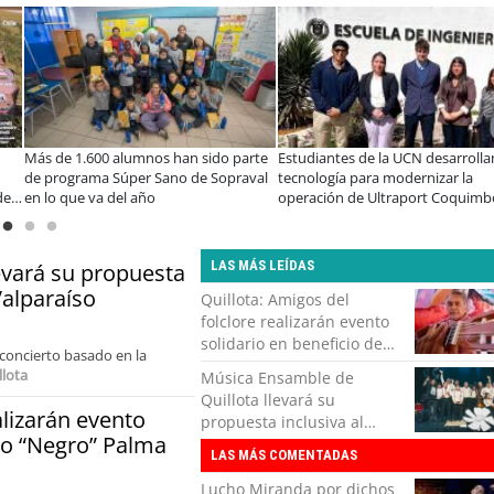
Más de 1.600 alumnos han sido parte
Estudiantes de la UCN desarrolla
de programa Súper Sano de Sopraval
tecnología para modernizar la
de
en lo que va del año
operación de Ultraport Coquimb
LAS MÁS LEÍDAS
evará su propuesta
Valparaíso
Quillota: Amigos del
folclore realizarán evento
solidario en beneficio de
concierto basado en la
Roberto “Negro” Palma
llota
Música Ensamble de
Quillota llevará su
alizarán evento
propuesta inclusiva al
to “Negro” Palma
Parque Cultural de
LAS MÁS COMENTADAS
Valparaíso
Lucho Miranda por dichos