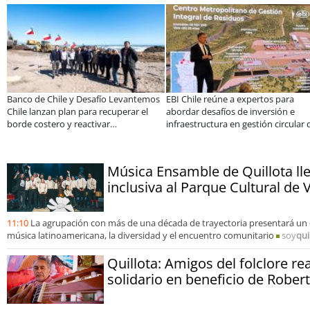
Banco de Chile y Desafío Levantemos
EBI Chile reúne a expertos para
Chile lanzan plan para recuperar el
abordar desafíos de inversión e
borde costero y reactivar
infraestructura en gestión circular 
emprendimientos en la Región de
residuos
Coquimbo
Música Ensamble de Quillota ll
inclusiva al Parque Cultural de 
11:10
La agrupación con más de una década de trayectoria presentará un 
música latinoamericana, la diversidad y el encuentro comunitario
soy
qui
Quillota: Amigos del folclore re
solidario en beneficio de Rober