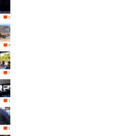
5
4
1
1
1