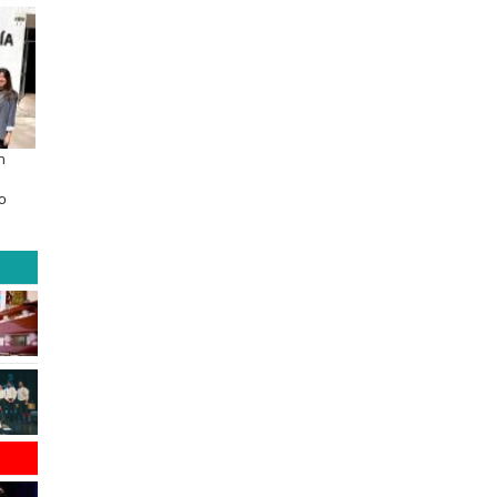
n
Educación y colaboración público-
Claves para comprar
privada se toman La Araucanía:
electrodomésticos durante el B
o
encuentro reunió a líderes para
Sale
abordar las brechas y oportunidades