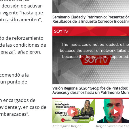
decisión de activar
a vigente “hasta que
Seminario Ciudad y Patrimonio: Presentació
to así lo ameriten”,
Resultados de la Encuesta Corredor Bioceáni
logística e infraestructura ferroviaria
ado de reforzamiento
This
is
a
 de las condiciones de
The media could not be loaded, eithe
modal
window.
because the server or network failed 
menaza”, añadieron.
because the format is not supported
ecomendó a la
r un punto de
Visión Regional 2026 “Geoglifos de Pintados:
Avances y desafíos hacia un Patrimonio Mun
de Unesco”
on encargados de
evidente y, en caso de
 embarazadas”,
Antofagasta Región
Región Sostenible Cap