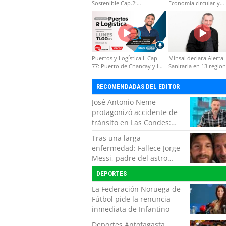
Sostenible Cap.2:
Economía circular y
Educación ambiental y
desarrollo regional
formación de capacidades
técnicas
Puertos y Logística II Cap
Minsal declara Alerta
77: Puerto de Chancay y la
Sanitaria en 13 regio
competitividad de Chile
por virus hanta
RECOMENDADAS DEL EDITOR
José Antonio Neme
protagonizó accidente de
tránsito en Las Condes:
Colisionó con un
Tras una larga
motociclista
enfermedad: Fallece Jorge
Messi, padre del astro
argentino
DEPORTES
La Federación Noruega de
Fútbol pide la renuncia
inmediata de Infantino
Deportes Antofagasta