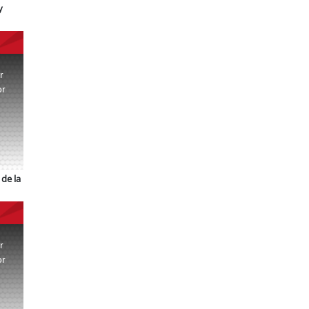
y
r
or
.
de la
r
or
.