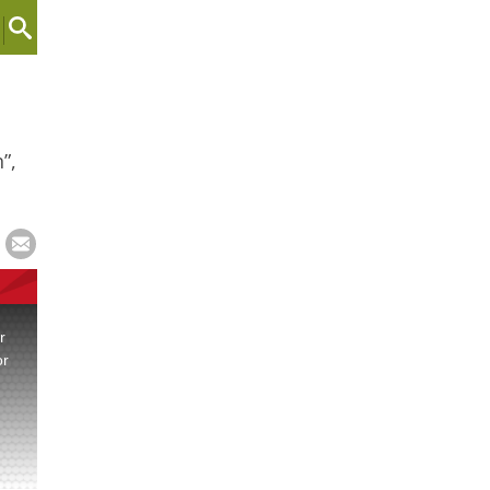
”,
r
or
.