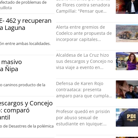
a afectado de problemas de
de Flores contra senadora
uillota
Campillai: "Pensar que
todo se consigue por pena
 E- 462 y recuperan
es una forma de quitar
La Laguna
Alerta entre gremios de
dignidad"
Codelco ante propuesta de
incorporar capitales
ión entre ambas localidades.
privados
Alcaldesa de La Cruz hizo
r masivo
sus descargos y Concejo no
visa viaje a evento en
a Ñipa
México: comparó
grabación con abuso
Defensa de Karen Rojo
ro caninos producto de la
sexual infantil
contraataca: presenta
amparo para que cumpla
el resto de su pena en
descargos y Concejo
libertad
co: comparó
Profesor quedó en prisión
ntil
por abuso sexual de
estudiante en Iquique:
o de Desastres de la polémica
grabó los hechos