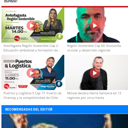
dureza?
Antofagasta Región Sostenible Cap.2:
Región Sostenible Cap 60: Economía
Educación ambiental y formación de
circular y desarrollo regional
capacidades técnicas
Puertos y Logística II Cap 77: Puerto de
Minsal declara Alerta Sanitaria en 13
Chancay y la competitividad de Chile
regiones por virus hanta
RECOMENDADAS DEL EDITOR