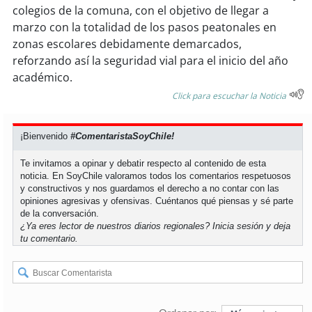
soy
sanantonio
colegios de la comuna, con el objetivo de llegar a
marzo con la totalidad de los pasos peatonales en
soy
chillán
zonas escolares debidamente demarcados,
reforzando así la seguridad vial para el inicio del año
soy
sancarlos
académico.
Click para escuchar la Noticia
soy
talcahuano
¡Bienvenido
#ComentaristaSoyChile!
soy
concepción
Te invitamos a opinar y debatir respecto al contenido de esta
soy
coronel
noticia. En SoyChile valoramos todos los comentarios respetuosos
y constructivos y nos guardamos el derecho a no contar con las
opiniones agresivas y ofensivas. Cuéntanos qué piensas y sé parte
soy
arauco
de la conversación.
¿Ya eres lector de nuestros diarios regionales?
Inicia sesión
y deja
tu comentario.
soy
temuco
soy
valdivia
soy
osorno