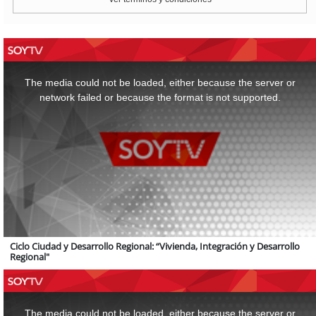
This
is
a
The media could not be loaded, either because the server or
modal
window.
network failed or because the format is not supported.
Ciclo Ciudad y Desarrollo Regional: “Vivienda, Integración y Desarrollo
Regional"
This
is
a
The media could not be loaded, either because the server or