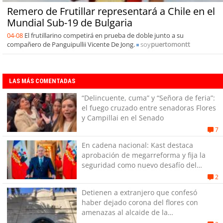
Remero de Frutillar representará a Chile en el
Mundial Sub-19 de Bulgaria
04-08
El frutillarino competirá en prueba de doble junto a su
compañero de Panguipullii Vicente De Jong.
soy
puertomontt
LAS MÁS COMENTADAS
“Delincuente, cuma” y “Señora de feria”:
el fuego cruzado entre senadoras Flores
y Campillai en el Senado
7
En cadena nacional: Kast destaca
aprobación de megarreforma y fija la
seguridad como nuevo desafío del
Gobierno
2
Detienen a extranjero que confesó
haber dejado corona del flores con
amenazas al alcaide de la
exPenitenciaría