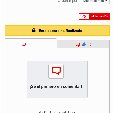
Ordenar por:
Más recientes
soy
puertomontt
Soy
Iniciar sesión
soy
chiloé
Este debate ha finalizado.
|
0
|
0
¡Sé el primero en comentar!
Ver términos y condiciones