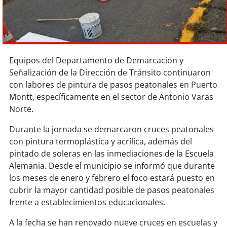
Sostenibilidad
soy
chile
soy
arica
Equipos del Departamento de Demarcación y
Señalización de la Dirección de Tránsito continuaron
soy
iquique
con labores de pintura de pasos peatonales en Puerto
Montt, específicamente en el sector de Antonio Varas
soy
calama
Norte.
Durante la jornada se demarcaron cruces peatonales
soy
antofagasta
con pintura termoplástica y acrílica, además del
pintado de soleras en las inmediaciones de la Escuela
soy
copiapó
Alemania. Desde el municipio se informó que durante
los meses de enero y febrero el foco estará puesto en
soy
valparaíso
cubrir la mayor cantidad posible de pasos peatonales
frente a establecimientos educacionales.
soy
quillota
A la fecha se han renovado nueve cruces en escuelas y