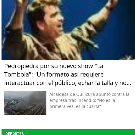
Pedropiedra por su nuevo show "La
Tombola": "Un formato así requiere
interactuar con el público, echar la talla y no
tener miedo a equivocarse"
Alcaldesa de Quilicura apuntó contra la
empresa tras incendio: “No es la
primera vez, es la cuarta”
DEPORTES