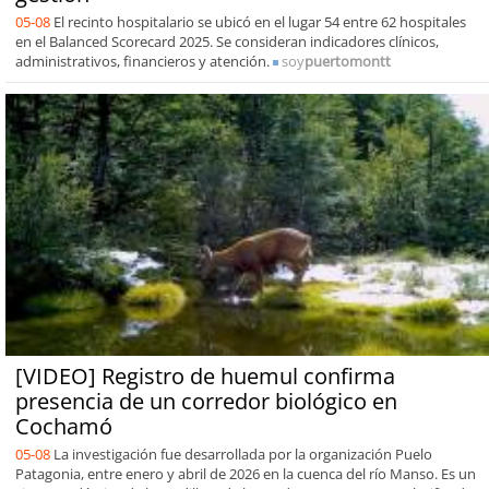
05-08
El recinto hospitalario se ubicó en el lugar 54 entre 62 hospitales
en el Balanced Scorecard 2025. Se consideran indicadores clínicos,
administrativos, financieros y atención.
soy
puertomontt
[VIDEO] Registro de huemul confirma
presencia de un corredor biológico en
Cochamó
05-08
La investigación fue desarrollada por la organización Puelo
Patagonia, entre enero y abril de 2026 en la cuenca del río Manso. Es un