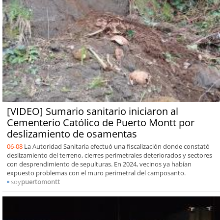
[VIDEO] Sumario sanitario iniciaron al
Cementerio Católico de Puerto Montt por
deslizamiento de osamentas
06-08
La Autoridad Sanitaria efectuó una fiscalización donde constató
deslizamiento del terreno, cierres perimetrales deteriorados y sectores
con desprendimiento de sepulturas. En 2024, vecinos ya habían
expuesto problemas con el muro perimetral del camposanto.
soy
puertomontt