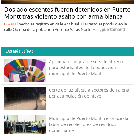
Dos adolescentes fueron detenidos en Puerto
Montt tras violento asalto con arma blanca
06-08
El hecho se registró en calle Antihual. El arresto se produjo en la
calle Quinoa de la población Antonio Varas Norte.
soy
puertomontt
LAS MÁS LEÍDAS
Aprueban compra de sets de librería
para estudiantes de la educación
municipal de Puerto Montt
Corte de luz afecta a sectores de Palena
por acumulación de nieve
Municipio de Puerto Montt reconoció la
labor de recolectores de residuos
domiciliarios