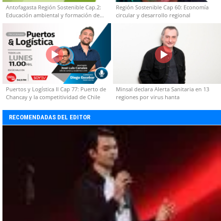
Antofagasta Región Sostenible Cap.2:
Región Sostenible Cap 60: Economía
Educación ambiental y formación de
circular y desarrollo regional
capacidades técnicas
Puertos y Logística II Cap 77: Puerto de
Minsal declara Alerta Sanitaria en 13
Chancay y la competitividad de Chile
regiones por virus hanta
RECOMENDADAS DEL EDITOR