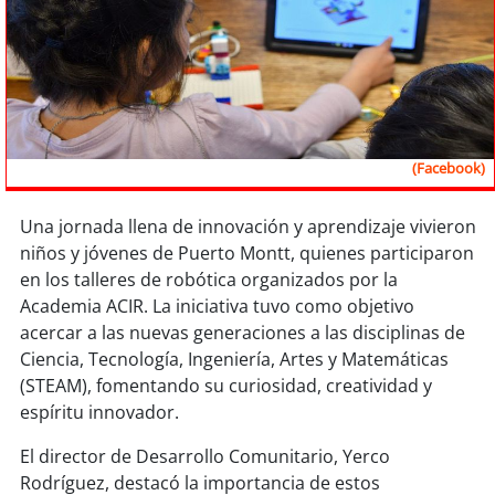
Sostenibilidad
soy
chile
soy
arica
(Facebook)
soy
iquique
Una jornada llena de innovación y aprendizaje vivieron
soy
calama
niños y jóvenes de Puerto Montt, quienes participaron
en los talleres de robótica organizados por la
soy
antofagasta
Academia ACIR. La iniciativa tuvo como objetivo
acercar a las nuevas generaciones a las disciplinas de
soy
copiapó
Ciencia, Tecnología, Ingeniería, Artes y Matemáticas
(STEAM), fomentando su curiosidad, creatividad y
soy
valparaíso
espíritu innovador.
soy
quillota
El director de Desarrollo Comunitario, Yerco
Rodríguez, destacó la importancia de estos