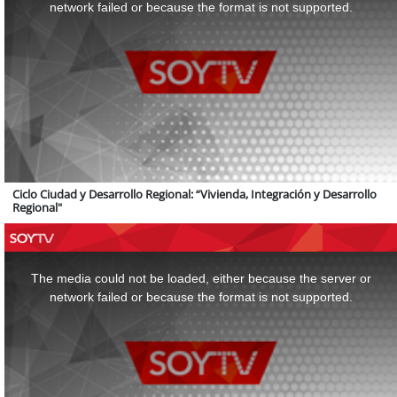
window.
network failed or because the format is not supported.
Ciclo Ciudad y Desarrollo Regional: “Vivienda, Integración y Desarrollo
Regional"
This
is
a
The media could not be loaded, either because the server or
modal
window.
network failed or because the format is not supported.