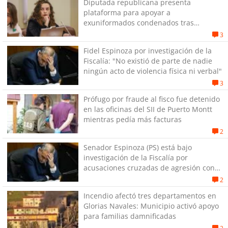
Diputada republicana presenta
plataforma para apoyar a
exuniformados condenados tras
estallido social
3
Fidel Espinoza por investigación de la
Fiscalía: "No existió de parte de nadie
ningún acto de violencia física ni verbal"
3
Prófugo por fraude al fisco fue detenido
en las oficinas del SII de Puerto Montt
mientras pedía más facturas
2
Senador Espinoza (PS) está bajo
investigación de la Fiscalía por
acusaciones cruzadas de agresión con
su pareja
2
Incendio afectó tres departamentos en
Glorias Navales: Municipio activó apoyo
para familias damnificadas