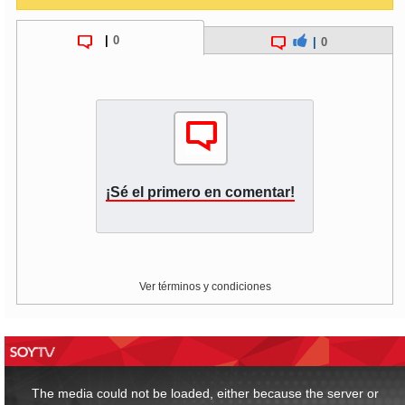
|
0
|
0
¡Sé el primero en comentar!
Ver términos y condiciones
This
is
a
The media could not be loaded, either because the server or
modal