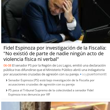
Fidel Espinoza por investigación de la Fiscalía:
"No existió de parte de nadie ningún acto de
violencia física ni verbal"
06-08
El senador PS por la Región de Los Lagos, emitió una declaración
pública tras difundirse que el Ministerio Público abrió una indagatoria
por acusaciones cruzadas de agresión con su pareja.
soy
puertomontt
Senador Espinoza (PS) está bajo investigación de la Fiscalía por
acusaciones cruzadas de agresión con su pareja
PS pasa al Tribunal Supremo de la colectividad a senador Fidel
Espinoza tras denuncia por VIF