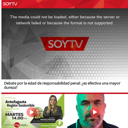
This
is
a
The media could not be loaded, either because the server or
modal
window.
network failed or because the format is not supported.
Debate por la edad de responsabilidad penal: ¿es efectiva una mayor
dureza?