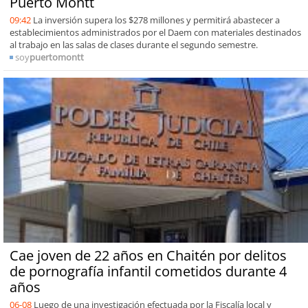
Puerto Montt
09:42
La inversión supera los $278 millones y permitirá abastecer a
establecimientos administrados por el Daem con materiales destinados
al trabajo en las salas de clases durante el segundo semestre.
soy
puertomontt
Cae joven de 22 años en Chaitén por delitos
de pornografía infantil cometidos durante 4
años
06-08
Luego de una investigación efectuada por la Fiscalía local y