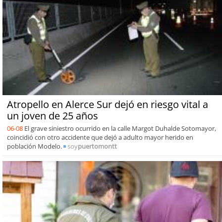
Atropello en Alerce Sur dejó en riesgo vital a
un joven de 25 años
06-08
El grave siniestro ocurrido en la calle Margot Duhalde Sotomayor,
coincidió con otro accidente que dejó a adulto mayor herido en
población Modelo.
soy
puertomontt