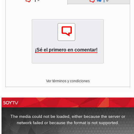
|
0
¡Sé el primero en comentar!
Ver términos y condiciones
This
is
a
The media could not be loaded, either because the server or
modal
window.
network failed or because the format is not supported.