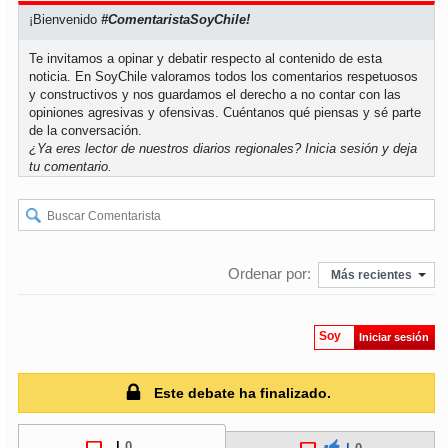
¡Bienvenido
#ComentaristaSoyChile!
soy
puertomontt
Te invitamos a opinar y debatir respecto al contenido de esta
noticia. En SoyChile valoramos todos los comentarios respetuosos
soy
chiloé
y constructivos y nos guardamos el derecho a no contar con las
opiniones agresivas y ofensivas. Cuéntanos qué piensas y sé parte
de la conversación.
¿Ya eres lector de nuestros diarios regionales?
Inicia sesión
y deja
tu comentario.
Ordenar por:
Más recientes
Soy
Iniciar sesión
Este debate ha finalizado.
|
0