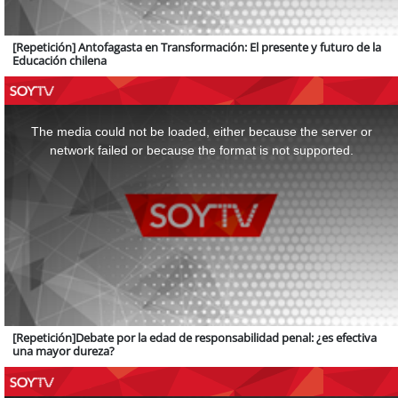
[Repetición] Antofagasta en Transformación: El presente y futuro de la
Educación chilena
This
is
a
The media could not be loaded, either because the server or
modal
window.
network failed or because the format is not supported.
[Repetición]Debate por la edad de responsabilidad penal: ¿es efectiva
una mayor dureza?