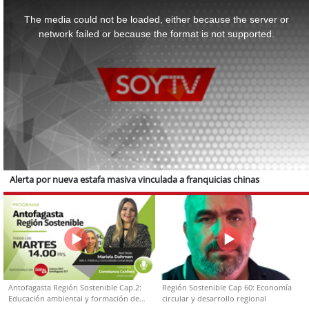
This
is
a
The media could not be loaded, either because the server or
modal
window.
network failed or because the format is not supported.
Alerta por nueva estafa masiva vinculada a franquicias chinas
Antofagasta Región Sostenible Cap.2:
Región Sostenible Cap 60: Economía
Educación ambiental y formación de
circular y desarrollo regional