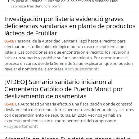
PS pasa al Tribunal Supremo de la colectividad a senador Fidel
Espinoza tras denuncia por VIF
Investigación por listeria evidenció graves
deficiencias sanitarias en planta de productos
lácteos de Frutillar
06-08
Personal de la Autoridad Sanitaria llegó hasta el recinto para
efectuar un estudio epidemiológico por un caso de septicemia por
listeria. Las condiciones en que encontraron el recinto, los llevaron a
iniciar un sumario y prohibir su funcionamiento. Por encontrarse el
proceso en curso, desde la Seremi de Salud explicaron que no pueden
revelar el nombre de la empresa.
soy
puertomontt
[VIDEO] Sumario sanitario iniciaron al
Cementerio Católico de Puerto Montt por
deslizamiento de osamentas
06-08
La Autoridad Sanitaria efectuó una fiscalización donde constató
deslizamiento del terreno, cierres perimetrales deteriorados y sectores
con desprendimiento de sepulturas. En 2024, vecinos ya habían
expuesto problemas con el muro perimetral del camposanto.
soy
puertomontt