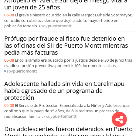
Atropello en Alerce Sur dejó en riesgo vital a
un joven de 25 años
06-08
El grave siniestro ocurrido en la calle Margot Duhalde Sotomayor,
coincidió con otro accidente que dejó a adulto mayor herido en
población Modelo.
soy
puertomontt
Prófugo por fraude al fisco fue detenido en
las oficinas del SII de Puerto Montt mientras
pedía más facturas
06-08
Erico Jaramillo era buscado por la justicia desde el 30 de junio tras
evadir su prisión preventiva por emitir 109 documentos falsos.
soy
puertomontt
Adolescente hallada sin vida en Carelmapu
había egresado de un programa de
protección
06-08
El Servicio de Protección Especializada a la Niñez y Adolescencia,
confirmó que la joven de 15 años, dejó la red tras un proceso de
reunificación familiar.
soy
puertomontt
Dos adolescentes fueron detenidos en Puerto
Montt tras violento asalto con arma blanca