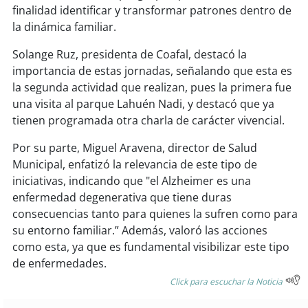
soy
sanantonio
finalidad identificar y transformar patrones dentro de
la dinámica familiar.
soy
chillán
Solange Ruz, presidenta de Coafal, destacó la
soy
sancarlos
importancia de estas jornadas, señalando que esta es
la segunda actividad que realizan, pues la primera fue
una visita al parque Lahuén Nadi, y destacó que ya
soy
talcahuano
tienen programada otra charla de carácter vivencial.
soy
concepción
Por su parte, Miguel Aravena, director de Salud
Municipal, enfatizó la relevancia de este tipo de
soy
coronel
iniciativas, indicando que "el Alzheimer es una
enfermedad degenerativa que tiene duras
soy
arauco
consecuencias tanto para quienes la sufren como para
su entorno familiar.” Además, valoró las acciones
soy
temuco
como esta, ya que es fundamental visibilizar este tipo
de enfermedades.
soy
valdivia
Click para escuchar la Noticia
soy
osorno