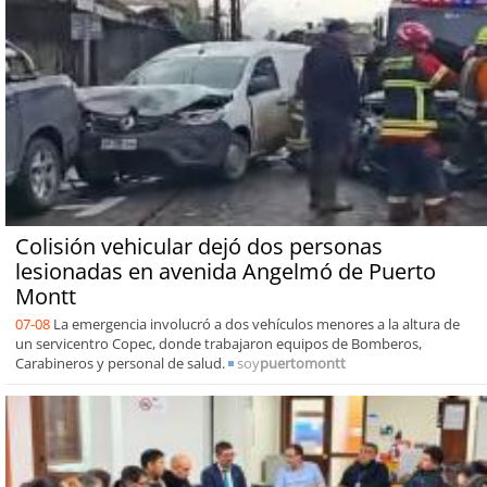
Colisión vehicular dejó dos personas
lesionadas en avenida Angelmó de Puerto
Montt
07-08
La emergencia involucró a dos vehículos menores a la altura de
un servicentro Copec, donde trabajaron equipos de Bomberos,
Carabineros y personal de salud.
soy
puertomontt