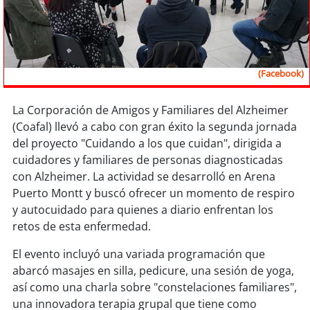
Sostenibilidad
soy
chile
(Facebook)
soy
arica
soy
iquique
La Corporación de Amigos y Familiares del Alzheimer
(Coafal) llevó a cabo con gran éxito la segunda jornada
del proyecto "Cuidando a los que cuidan", dirigida a
soy
calama
cuidadores y familiares de personas diagnosticadas
con Alzheimer. La actividad se desarrolló en Arena
soy
antofagasta
Puerto Montt y buscó ofrecer un momento de respiro
y autocuidado para quienes a diario enfrentan los
soy
copiapó
retos de esta enfermedad.
soy
valparaíso
El evento incluyó una variada programación que
abarcó masajes en silla, pedicure, una sesión de yoga,
soy
quillota
así como una charla sobre "constelaciones familiares",
una innovadora terapia grupal que tiene como