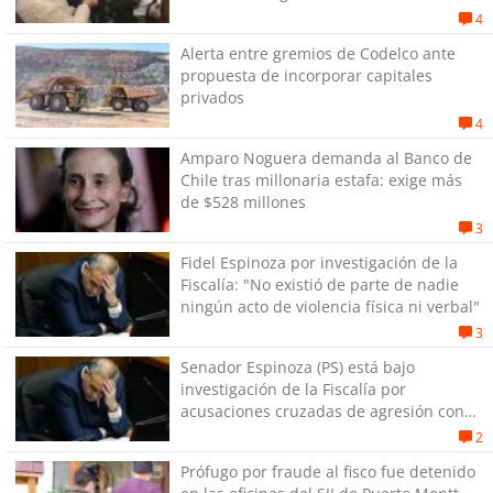
4
Alerta entre gremios de Codelco ante
propuesta de incorporar capitales
privados
4
Amparo Noguera demanda al Banco de
Chile tras millonaria estafa: exige más
de $528 millones
3
Fidel Espinoza por investigación de la
Fiscalía: "No existió de parte de nadie
ningún acto de violencia física ni verbal"
3
Senador Espinoza (PS) está bajo
investigación de la Fiscalía por
acusaciones cruzadas de agresión con
su pareja
2
Prófugo por fraude al fisco fue detenido