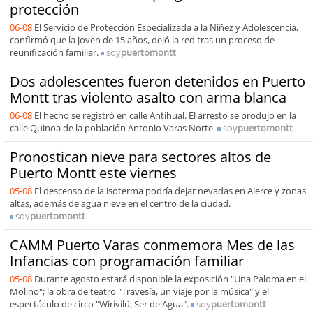
protección
06-08
El Servicio de Protección Especializada a la Niñez y Adolescencia,
confirmó que la joven de 15 años, dejó la red tras un proceso de
reunificación familiar.
soy
puertomontt
Dos adolescentes fueron detenidos en Puerto
Montt tras violento asalto con arma blanca
06-08
El hecho se registró en calle Antihual. El arresto se produjo en la
calle Quinoa de la población Antonio Varas Norte.
soy
puertomontt
Pronostican nieve para sectores altos de
Puerto Montt este viernes
05-08
El descenso de la isoterma podría dejar nevadas en Alerce y zonas
altas, además de agua nieve en el centro de la ciudad.
soy
puertomontt
CAMM Puerto Varas conmemora Mes de las
Infancias con programación familiar
05-08
Durante agosto estará disponible la exposición "Una Paloma en el
Molino"; la obra de teatro "Travesía, un viaje por la música" y el
espectáculo de circo "Wirivilü, Ser de Agua".
soy
puertomontt