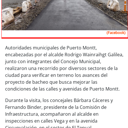
Sostenibilidad
soy
chile
soy
arica
(Facebook)
soy
iquique
Autoridades municipales de Puerto Montt,
encabezadas por el alcalde Rodrigo Wainraihgt Galilea,
soy
calama
junto con integrantes del Concejo Municipal,
realizaron una recorrido por diversos sectores de la
soy
antofagasta
ciudad para verificar en terreno los avances del
proyecto de bacheo que busca mejorar las
soy
copiapó
condiciones de las calles y avenidas de Puerto Montt.
Durante la visita, los concejales Bárbara Cáceres y
soy
valparaíso
Fernando Binder, presidente de la Comisión de
Infraestructura, acompañaron al alcalde en
soy
quillota
inspecciones en calles Vega y en la avenida
Circunvalación, en el sector de El Tepual.