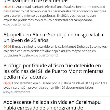
deslizamiento de osamentas
06-08
La Autoridad Sanitaria efectuó una fiscalización donde constató
deslizamiento del terreno, cierres perimetrales deteriorados y sectores
con desprendimiento de sepulturas. En 2024, vecinos ya habían
expuesto problemas con el muro perimetral del camposanto.
soy
puertomontt
Atropello en Alerce Sur dejó en riesgo vital a
un joven de 25 años
06-08
El grave siniestro ocurrido en la calle Margot Duhalde Sotomayor,
coincidió con otro accidente que dejó a adulto mayor herido en
población Modelo.
soy
puertomontt
Prófugo por fraude al fisco fue detenido en
las oficinas del SII de Puerto Montt mientras
pedía más facturas
06-08
Erico Jaramillo era buscado por la justicia desde el 30 de junio tras
evadir su prisión preventiva por emitir 109 documentos falsos.
soy
puertomontt
Adolescente hallada sin vida en Carelmapu
había egresado de un programa de