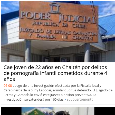
Cae joven de 22 años en Chaitén por delitos
de pornografía infantil cometidos durante 4
años
06-08
Luego de una investigación efectuada por la Fiscalía local y
Carabineros de la SIP y Labocar, el individuo fue detenido. El Juzgado de
Letras y Garantía lo envió este jueves a prisión preventiva. La
investigación se extenderá por 160 días.
soy
puertomontt