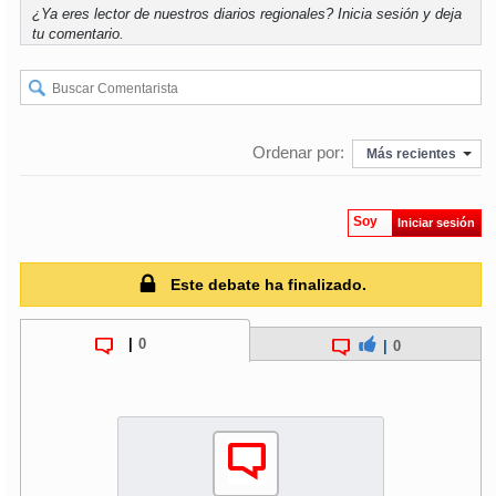
¿Ya eres lector de nuestros diarios regionales?
Inicia sesión
y deja
tu comentario.
soy
puertomontt
soy
chiloé
Ordenar por:
Más recientes
Soy
Iniciar sesión
Este debate ha finalizado.
|
0
|
0