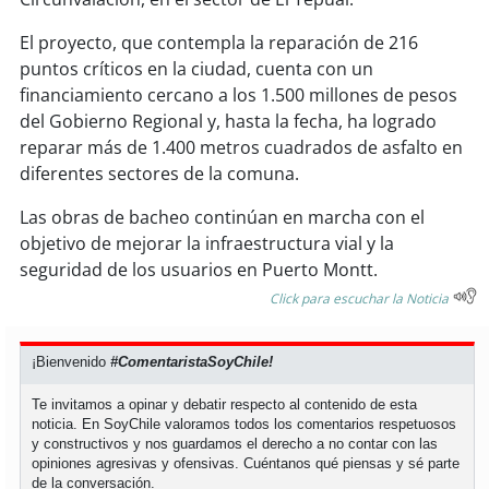
soy
sanantonio
El proyecto, que contempla la reparación de 216
soy
chillán
puntos críticos en la ciudad, cuenta con un
financiamiento cercano a los 1.500 millones de pesos
soy
sancarlos
del Gobierno Regional y, hasta la fecha, ha logrado
reparar más de 1.400 metros cuadrados de asfalto en
soy
talcahuano
diferentes sectores de la comuna.
Las obras de bacheo continúan en marcha con el
soy
concepción
objetivo de mejorar la infraestructura vial y la
seguridad de los usuarios en Puerto Montt.
soy
coronel
Click para escuchar la Noticia
soy
arauco
¡Bienvenido
#ComentaristaSoyChile!
soy
temuco
Te invitamos a opinar y debatir respecto al contenido de esta
noticia. En SoyChile valoramos todos los comentarios respetuosos
soy
valdivia
y constructivos y nos guardamos el derecho a no contar con las
opiniones agresivas y ofensivas. Cuéntanos qué piensas y sé parte
soy
osorno
de la conversación.