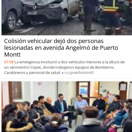
Colisión vehicular dejó dos personas
lesionadas en avenida Angelmó de Puerto
Montt
07-08
La emergencia involucró a dos vehículos menores a la altura de
un servicentro Copec, donde trabajaron equipos de Bomberos,
Carabineros y personal de salud.
soy
puertomontt