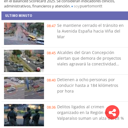
en el Balanced Scorecard 2025. Se consideran indicadores clínicos,
administrativos, financieros y atención.
soy
puertomontt
ULTIMO MINUTO
Se mantiene cerrado el tránsito en
08:47
la Avenida España hacia Viña del
Mar
Alcaldes del Gran Concepción
08:45
alertan que demora de proyectos
viales agravará la conectividad
local
Detienen a ocho personas por
08:40
conducir hasta a 184 kilómetros
por hora
Delitos ligados al crimen
08:36
organizado en la Región de
Valparaíso suman un alza del 28 %