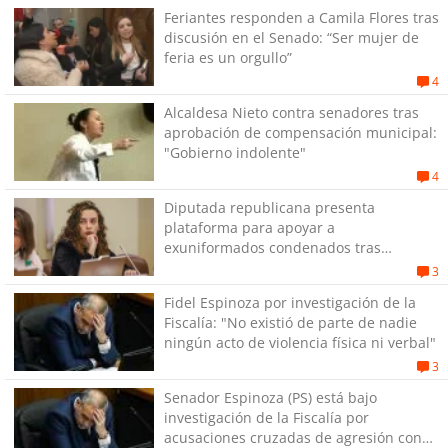
Feriantes responden a Camila Flores tras
discusión en el Senado: “Ser mujer de
feria es un orgullo”
4
Alcaldesa Nieto contra senadores tras
aprobación de compensación municipal:
"Gobierno indolente"
4
Diputada republicana presenta
plataforma para apoyar a
exuniformados condenados tras
estallido social
3
Fidel Espinoza por investigación de la
Fiscalía: "No existió de parte de nadie
ningún acto de violencia física ni verbal"
3
Senador Espinoza (PS) está bajo
investigación de la Fiscalía por
acusaciones cruzadas de agresión con