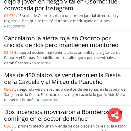
dejó a joven en riesgo vital en Osorno: fue
convocada por Instagram
04-08
La Fiscalía de Osorno solicitó una orden judicial de entrada y
registro al bar, que se realizó durante la madrugada del lunes.
soy
osorno
Cancelaron la alerta roja en Osorno por
crecida de ríos pero mantienen monitoreo
03-08
Senapred decidió mantener la alerta amarilla y la vigilancia del
Rahue y el Damas. Se habilitaron tres albergues para eventuales
damnificados.
soy
osorno
Más de 450 platos se vendieron en la Fiesta
de la Cazuela y el Milcao de Puaucho
03-08
La segunda versión reunió a cientos de personas en la capital de
San Juan de la Costa. El concurso a la mejor cazuela lo ganó, Aidé Mera
del sector Popoén.
soy
osorno
Dos incendios movilizaron a Bomberos ayer
domingo en el sector de Rahue
03-08
El primero afectó una vivienda de dos pisos en calle Por la Razón