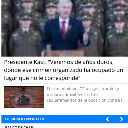
Presidente Kast: “Venimos de años duros,
donde ese crimen organizado ha ocupado un
lugar que no le corresponde”
Por unanimidad: TC acoge a trámite y
declara admisibles los tres
requerimientos de la oposición contra la
megarreforma
EDICIONES ESPECIALES
ELECTROLUX