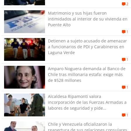
su pareja
2
Matrimonio y sus hijas fueron
intimidados al interior de su vivienda en
Puente Alto
1
Detienen a sujeto acusado de amenazar
a funcionarios de PDI y Carabineros en
Laguna Verde
1
Amparo Noguera demanda al Banco de
Chile tras millonaria estafa: exige más
de $528 millones
1
Alcaldesa Ripamonti valora
incorporación de las Fuerzas Armadas a
labores de seguridad y pide
“responsabilidad política”
1
Chile y Venezuela oficializaron la
reapertura de sus relaciones consulares