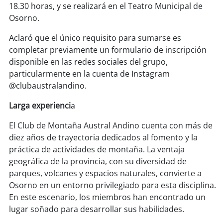
soy
sanantonio
18.30 horas, y se realizará en el Teatro Municipal de
Osorno.
soy
chillán
Aclaró que el único requisito para sumarse es
completar previamente un formulario de inscripción
soy
sancarlos
disponible en las redes sociales del grupo,
particularmente en la cuenta de Instagram
soy
talcahuano
@clubaustralandino.
soy
concepción
Larga experienci
a
soy
coronel
El Club de Montaña Austral Andino cuenta con más de
diez años de trayectoria dedicados al fomento y la
soy
arauco
práctica de actividades de montaña. La ventaja
geográfica de la provincia, con su diversidad de
soy
temuco
parques, volcanes y espacios naturales, convierte a
Osorno en un entorno privilegiado para esta disciplina.
En este escenario, los miembros han encontrado un
soy
valdivia
lugar soñado para desarrollar sus habilidades.
soy
osorno