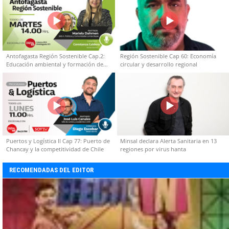
Antofagasta Región Sostenible Cap.2:
Región Sostenible Cap 60: Economía
Educación ambiental y formación de
circular y desarrollo regional
capacidades técnicas
Puertos y Logística II Cap 77: Puerto de
Minsal declara Alerta Sanitaria en 13
Chancay y la competitividad de Chile
regiones por virus hanta
RECOMENDADAS DEL EDITOR