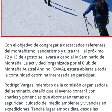
Sostenibilidad
soy
chile
soy
arica
soy
iquique
Con el objetivo de congregar a destacados referentes
del montañismo, senderismo y ultra trail, el próximo
soy
calama
12 y 13 de agosto se llevará a cabo el IV Seminario de
Montaña. La actividad, organizada por el Club de
soy
antofagasta
Montaña Austral Andino (CMAA), estará abierta a toda
la comunidad osornina interesada en participar.
soy
copiapó
Rodrigo Vargas, miembro de la comisión organizadora
soy
valparaíso
del seminario, detalló que el evento contará con
charlas y ponencias que abordarán temas de
soy
quillota
seguridad, cuidado del medio ambiente y vivencias en
expediciones. Tendrá lugar ambos días, desde las