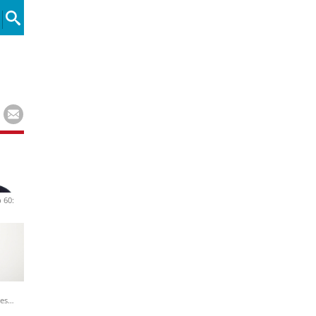
 60:
nes