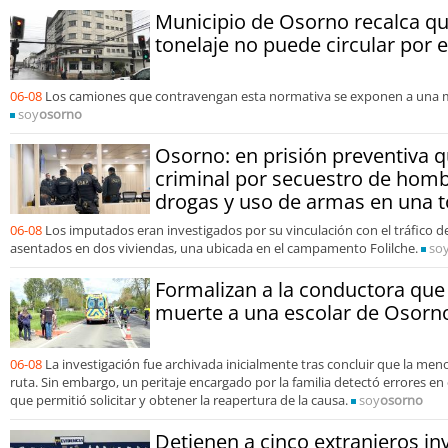
Municipio de Osorno recalca qu
tonelaje no puede circular por 
06-08
Los camiones que contravengan esta normativa se exponen a una m
soy
osorno
Osorno: en prisión preventiva 
criminal por secuestro de homb
drogas y uso de armas en una 
06-08
Los imputados eran investigados por su vinculación con el tráfico 
asentados en dos viviendas, una ubicada en el campamento Folilche.
so
Formalizan a la conductora que 
muerte a una escolar de Osorn
06-08
La investigación fue archivada inicialmente tras concluir que la me
ruta. Sin embargo, un peritaje encargado por la familia detectó errores en e
que permitió solicitar y obtener la reapertura de la causa.
soy
osorno
Detienen a cinco extranjeros in