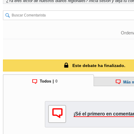
¿Ya eres lector de nuestros diarios regionales?
Inicia sesión
y deja tu com
Ordena
Este debate ha finalizado.
Todos
|
0
Más m
¡Sé el primero en comentar