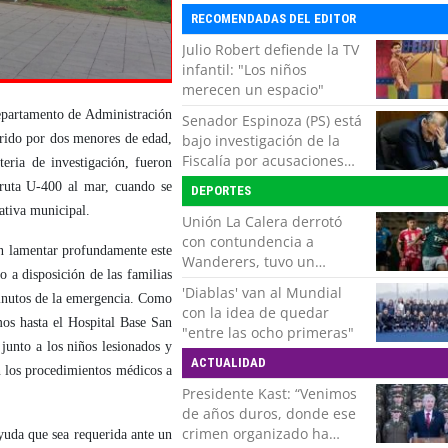
RECOMENDADAS DEL EDITOR
Julio Robert defiende la TV
infantil: "Los niños
merecen un espacio"
epartamento de Administración
Senador Espinoza (PS) está
bajo investigación de la
rido por dos menores de edad,
Fiscalía por acusaciones
eria de investigación, fueron
cruzadas de agresión con
a ruta U-400 al mar, cuando se
DEPORTES
su pareja
cativa municipal.
Unión La Calera derrotó
con contundencia a
n lamentar profundamente este
Wanderers, tuvo un
 a disposición de las familias
respiro y clasificó en Copa
'Diablas' van al Mundial
minutos de la emergencia. Como
Chile
con la idea de quedar
mos hasta el Hospital Base San
"entre las ocho primeras"
 junto a los niños lesionados y
ACTUALIDAD
n los procedimientos médicos a
Presidente Kast: “Venimos
de años duros, donde ese
crimen organizado ha
ayuda que sea requerida ante un