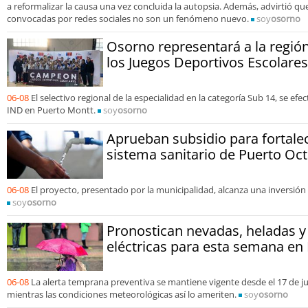
a reformalizar la causa una vez concluida la autopsia. Además, advirtió que
convocadas por redes sociales no son un fenómeno nuevo.
soy
osorno
Osorno representará a la región
los Juegos Deportivos Escolares
06-08
El selectivo regional de la especialidad en la categoría Sub 14, se ef
IND en Puerto Montt.
soy
osorno
Aprueban subsidio para fortalec
sistema sanitario de Puerto Oc
06-08
El proyecto, presentado por la municipalidad, alcanza una inversión 
soy
osorno
Pronostican nevadas, heladas 
eléctricas para esta semana en
06-08
La alerta temprana preventiva se mantiene vigente desde el 17 de ju
mientras las condiciones meteorológicas así lo ameriten.
soy
osorno