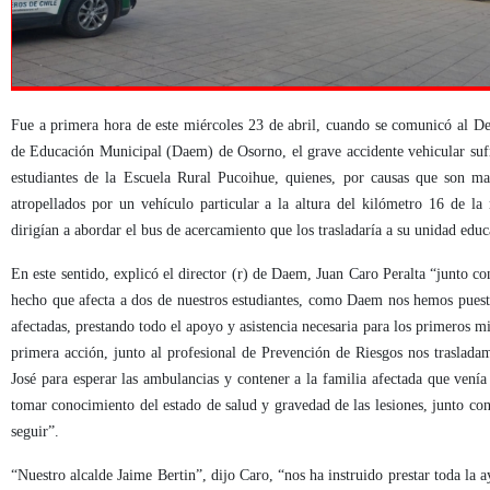
Fue a primera hora de este miércoles 23 de abril, cuando se comunicó al D
de Educación Municipal (Daem) de Osorno, el grave accidente vehicular suf
estudiantes de la Escuela Rural Pucoihue, quienes, por causas que son mat
atropellados por un vehículo particular a la altura del kilómetro 16 de l
dirigían a abordar el bus de acercamiento que los trasladaría a su unidad edu
En este sentido, explicó el director (r) de Daem, Juan Caro Peralta “
junto co
hecho que afecta a dos de nuestros estudiantes, como Daem nos hemos puesto
afectadas, prestando todo el apoyo y asistencia necesaria para los primeros 
primera acción, junto al profesional de Prevención de Riesgos nos traslada
José para esperar las ambulancias y contener a la familia afectada que venía
tomar conocimiento del estado de salud y gravedad de las lesiones, junto co
seguir
”.
“
Nuestro alcalde Jaime Bertin
”, dijo Caro, “
nos ha instruido prestar toda la 