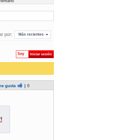
entario.
r por:
Más recientes
Soy
Iniciar sesión
e gusta
|
0
!