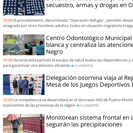
secuestro, armas y drogas en 
05-08
El procedimiento, denominado "Operación Refugio", permitió desarti
integrada por cinco hombres adultos, todos en situación migratoria irregu
Centro Odontológico Municipal 
blanca y centraliza las atencion
Negro
05-08
Durante este período el equipo de salud evalúa las dependencias y or
para garantizar una atención eficiente.
soy
osorno
Delegación osornina viaja al Re
Mesa de los Juegos Deportivos 
05-08
La competencia se desarrollará en el Gimnasio IND de Puerto Montt 
exponentes de las provincias de la región.
soy
osorno
Monitorean sistema frontal en 
seguirán las precipitaciones