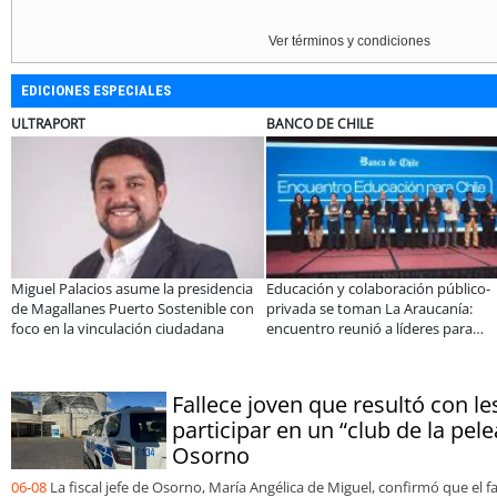
Ver términos y condiciones
EDICIONES ESPECIALES
MUTUAL
ELECTROLUX
ar
A dos años de la Ley Karin:
¿Qué buscan hoy 
durante el Black
especialistas afirman que el desafío es
tecnología para 
consolidar un cambio cultural en las
organizaciones
Fallece joven que resultó con le
participar en un “club de la pele
Osorno
06-08
La fiscal jefe de Osorno, María Angélica de Miguel, confirmó que el f