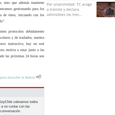
ocupado un lugar que no
as, sino que además mantiene
Por unanimidad: TC acoge
le corresponde”
a trámite y declara
ontramos gestionando para los
admisibles los tres
a de éstos, iniciando con los
requerimientos de la
lo
”.
oposición contra la
megarreforma
isten protocolos debidamente
colares y de traslados, nuestra
ero instructivo, hay un real
os motiva a estar junto a las
onde las próximas 24 horas son
 para escuchar la Noticia
n SoyChile valoramos todos
 a no contar con las
 conversación.