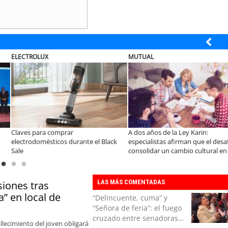
JAC SUNRAY
BANCO DE CHI
las familias en la
JAC renueva el Sunray y se convierte
Lanzan convoca
el hogar?
en el minibús con la mejor relación
concursos nac
precio-equipamiento
Emprendedor Es
LAS MÁS COMENTADAS
siones tras
a” en local de
“Delincuente, cuma” y
“Señora de feria”: el fuego
cruzado entre senadoras
allecimiento del joven obligará