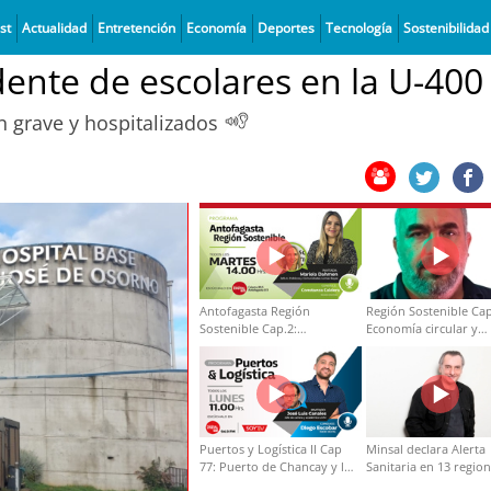
st
Actualidad
Entretención
Economía
Deportes
Tecnología
Sostenibilidad
ente de escolares en la U-400
n grave y hospitalizados
Antofagasta Región
Región Sostenible Cap
Sostenible Cap.2:
Economía circular y
Educación ambiental y
desarrollo regional
formación de capacidades
técnicas
Puertos y Logística II Cap
Minsal declara Alerta
77: Puerto de Chancay y la
Sanitaria en 13 regio
competitividad de Chile
por virus hanta