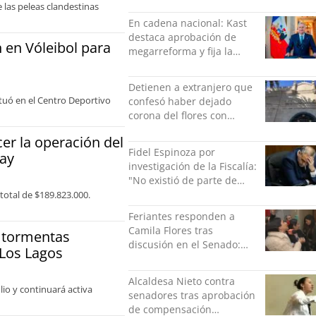
Flores y Campillai en el
 las peleas clandestinas
Senado
En cadena nacional: Kast
destaca aprobación de
 en Vóleibol para
megarreforma y fija la
seguridad como nuevo
desafío del Gobierno
Detienen a extranjero que
ectuó en el Centro Deportivo
confesó haber dejado
corona del flores con
amenazas al alcaide de la
er la operación del
exPenitenciaría
Fidel Espinoza por
tay
investigación de la Fiscalía:
"No existió de parte de
nadie ningún acto de
total de $189.823.000.
violencia física ni verbal"
Feriantes responden a
Camila Flores tras
y tormentas
discusión en el Senado:
 Los Lagos
“Ser mujer de feria es un
orgullo”
Alcaldesa Nieto contra
lio y continuará activa
senadores tras aprobación
de compensación