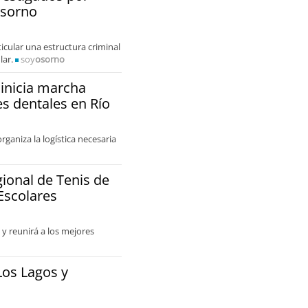
Osorno
cular una estructura criminal
lar.
soy
osorno
inicia marcha
es dentales en Río
ganiza la logística necesaria
gional de Tenis de
Escolares
y reunirá a los mejores
Los Lagos y