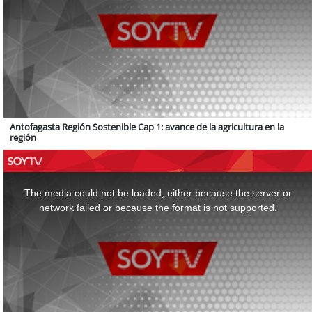
Antofagasta Región Sostenible Cap 1: avance de la agricultura en la
región
This
is
a
The media could not be loaded, either because the server or
modal
window.
network failed or because the format is not supported.