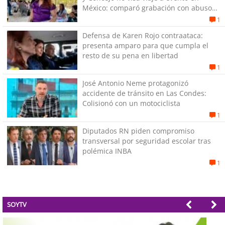
México: comparó grabación con abuso
sexual infantil
1
Defensa de Karen Rojo contraataca:
presenta amparo para que cumpla el
resto de su pena en libertad
1
José Antonio Neme protagonizó
accidente de tránsito en Las Condes:
Colisionó con un motociclista
1
Diputados RN piden compromiso
transversal por seguridad escolar tras
polémica INBA
1
SOYTV