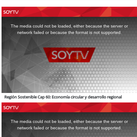
This
is
a
The media could not be loaded, either because the server or
modal
window.
network failed or because the format is not supported.
Región Sostenible Cap 60: Economía circular y desarrollo regional
This
is
a
The media could not be loaded, either because the server or
modal
window.
network failed or because the format is not supported.