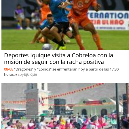
Deportes Iquique visita a Cobreloa con la
misión de seguir con la racha positiva
08-08
"Dragones" y "Loínos" se enfrentarán hoy a partir de las 17:30
horas.
soy
iquique