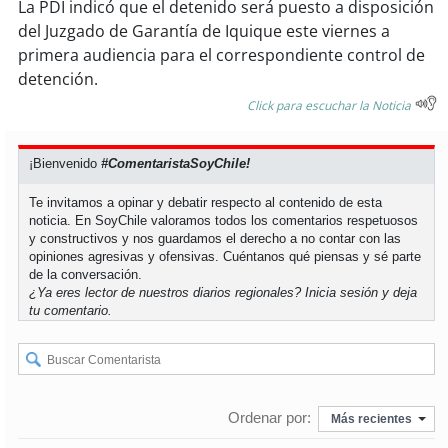
soy
sanantonio
La PDI indicó que el detenido será puesto a disposición
del Juzgado de Garantía de Iquique este viernes a
soy
chillán
primera audiencia para el correspondiente control de
detención.
soy
sancarlos
Click para escuchar la Noticia
soy
talcahuano
¡Bienvenido
#ComentaristaSoyChile!
soy
concepción
Te invitamos a opinar y debatir respecto al contenido de esta
noticia. En SoyChile valoramos todos los comentarios respetuosos
y constructivos y nos guardamos el derecho a no contar con las
soy
coronel
opiniones agresivas y ofensivas. Cuéntanos qué piensas y sé parte
de la conversación.
¿Ya eres lector de nuestros diarios regionales?
Inicia sesión
y deja
soy
arauco
tu comentario.
soy
temuco
soy
valdivia
Ordenar por:
Más recientes
soy
osorno