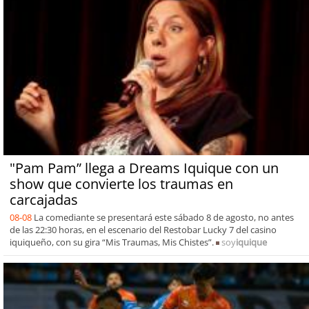
"Pam Pam” llega a Dreams Iquique con un
show que convierte los traumas en
carcajadas
08-08
La comediante se presentará este sábado 8 de agosto, no antes
de las 22:30 horas, en el escenario del Restobar Lucky 7 del casino
iquiqueño, con su gira “Mis Traumas, Mis Chistes”.
soy
iquique