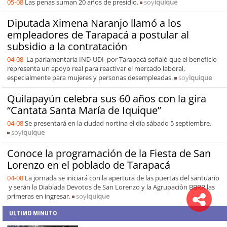
05-08
Las penas suman 20 años de presidio.
soy
iquique
Diputada Ximena Naranjo llamó a los
empleadores de Tarapacá a postular al
subsidio a la contratación
04-08
La parlamentaria IND-UDI por Tarapacá señaló que el beneficio
representa un apoyo real para reactivar el mercado laboral,
especialmente para mujeres y personas desempleadas.
soy
iquique
Quilapayún celebra sus 60 años con la gira
“Cantata Santa María de Iquique”
04-08
Se presentará en la ciudad nortina el día sábado 5 septiembre.
soy
iquique
Conoce la programación de la Fiesta de San
Lorenzo en el poblado de Tarapacá
04-08
La jornada se iniciará con la apertura de las puertas del santuario
y serán la Diablada Devotos de San Lorenzo y la Agrupación BBRR las
primeras en ingresar.
soy
iquique
ULTIMO MINUTO