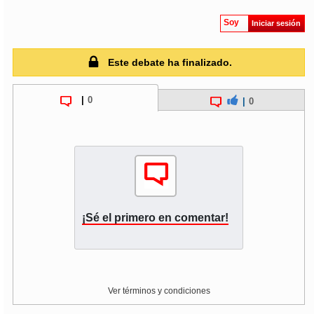
Soy
Iniciar sesión
soy
puertomontt
Este debate ha finalizado.
soy
chiloé
|
0
|
0
¡Sé el primero en comentar!
Ver términos y condiciones