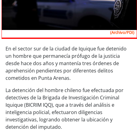
Sostenibilidad
soy
chile
(Archivo/PDI)
soy
arica
soy
iquique
En el sector sur de la ciudad de Iquique fue detenido
un hombre que permanecía prófugo de la justicia
desde hace dos años y mantenía tres órdenes de
soy
calama
aprehensión pendientes por diferentes delitos
cometidos en Punta Arenas.
soy
antofagasta
La detención del hombre chileno fue efectuada por
soy
copiapó
detectives de la Brigada de Investigación Criminal
Iquique (BICRIM IQQ), que a través del análisis e
soy
valparaíso
inteligencia policial, efectuaron diligencias
investigativas, logrando obtener la ubicación y
soy
quillota
detención del imputado.