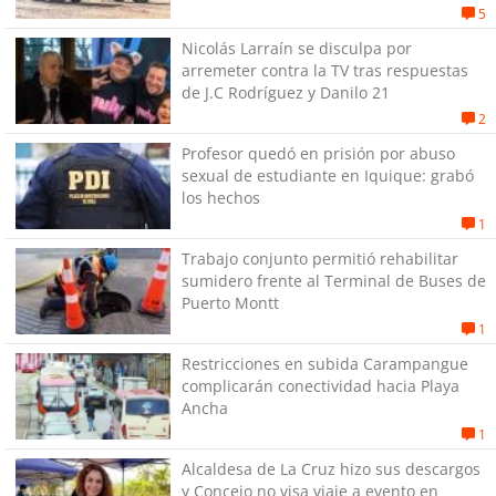
5
Nicolás Larraín se disculpa por
arremeter contra la TV tras respuestas
de J.C Rodríguez y Danilo 21
2
Profesor quedó en prisión por abuso
sexual de estudiante en Iquique: grabó
los hechos
1
Trabajo conjunto permitió rehabilitar
sumidero frente al Terminal de Buses de
Puerto Montt
1
Restricciones en subida Carampangue
complicarán conectividad hacia Playa
Ancha
1
Alcaldesa de La Cruz hizo sus descargos
y Concejo no visa viaje a evento en