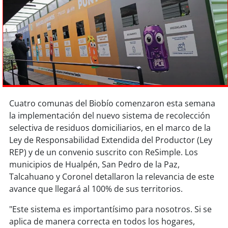
Sostenibilidad
soy
chile
soy
arica
soy
iquique
Cuatro comunas del Biobío comenzaron esta semana
soy
calama
la implementación del nuevo sistema de recolección
selectiva de residuos domiciliarios, en el marco de la
soy
antofagasta
Ley de Responsabilidad Extendida del Productor (Ley
REP) y de un convenio suscrito con ReSimple. Los
soy
copiapó
municipios de Hualpén, San Pedro de la Paz,
Talcahuano y Coronel detallaron la relevancia de este
soy
valparaíso
avance que llegará al 100% de sus territorios.
soy
quillota
"Este sistema es importantísimo para nosotros. Si se
aplica de manera correcta en todos los hogares,