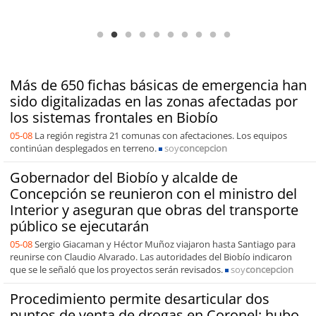
Antofagasta Región Sostenible Cap.2: Educación ambiental y formación
de capacidades técnicas
Más de 650 fichas básicas de emergencia han
sido digitalizadas en las zonas afectadas por
los sistemas frontales en Biobío
05-08
La región registra 21 comunas con afectaciones. Los equipos
continúan desplegados en terreno.
soy
concepcion
Gobernador del Biobío y alcalde de
Concepción se reunieron con el ministro del
Interior y aseguran que obras del transporte
público se ejecutarán
05-08
Sergio Giacaman y Héctor Muñoz viajaron hasta Santiago para
reunirse con Claudio Alvarado. Las autoridades del Biobío indicaron
que se le señaló que los proyectos serán revisados.
soy
concepcion
Procedimiento permite desarticular dos
puntos de venta de drogas en Coronel: hubo