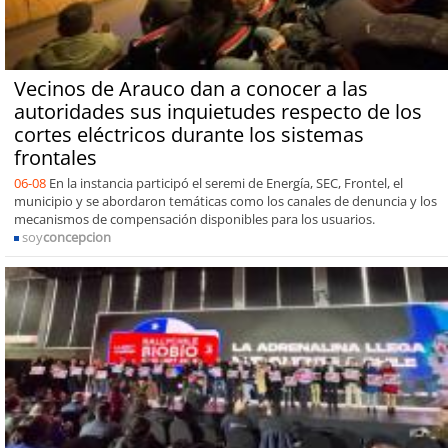
Vecinos de Arauco dan a conocer a las
autoridades sus inquietudes respecto de los
cortes eléctricos durante los sistemas
frontales
06-08
En la instancia participó el seremi de Energía, SEC, Frontel, el
municipio y se abordaron temáticas como los canales de denuncia y los
mecanismos de compensación disponibles para los usuarios.
soy
concepcion