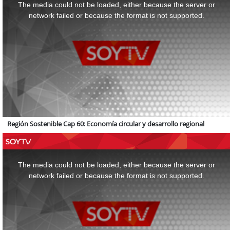
a
The media could not be loaded, either because the server or
modal
window.
network failed or because the format is not supported.
Región Sostenible Cap 60: Economía circular y desarrollo regional
This
is
a
The media could not be loaded, either because the server or
modal
window.
network failed or because the format is not supported.