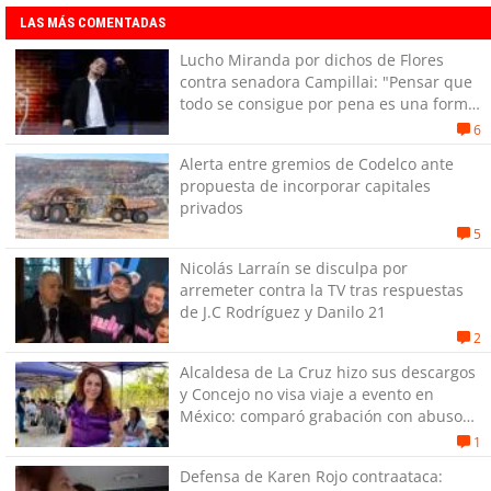
LAS MÁS COMENTADAS
Lucho Miranda por dichos de Flores
contra senadora Campillai: "Pensar que
todo se consigue por pena es una forma
de quitar dignidad"
6
Alerta entre gremios de Codelco ante
propuesta de incorporar capitales
privados
5
Nicolás Larraín se disculpa por
arremeter contra la TV tras respuestas
de J.C Rodríguez y Danilo 21
2
Alcaldesa de La Cruz hizo sus descargos
y Concejo no visa viaje a evento en
México: comparó grabación con abuso
sexual infantil
1
Defensa de Karen Rojo contraataca: