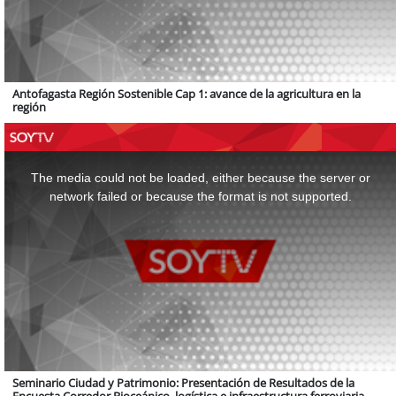
Antofagasta Región Sostenible Cap 1: avance de la agricultura en la
región
This
is
a
The media could not be loaded, either because the server or
modal
window.
network failed or because the format is not supported.
Seminario Ciudad y Patrimonio: Presentación de Resultados de la