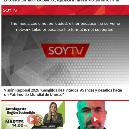
Encuesta Corredor Bioceánico, logística e infraestructura ferroviaria
This
is
a
The media could not be loaded, either because the server or
modal
window.
network failed or because the format is not supported.
Visión Regional 2026 “Geoglifos de Pintados: Avances y desafíos hacia
un Patrimonio Mundial de Unesco”