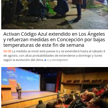
Activan Código Azul extendido en Los Ángeles
y refuerzan medidas en Concepción por bajas
temperaturas de este fin de semana
06-08
La medida se inició este jueves 6 y se extenderá hasta el sábado 8
de agosto, con altas probabilidades de extenderse a domingo y lunes
según la evolución del clima.
soy
concepcion