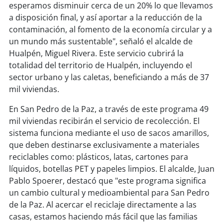
soy
sanantonio
esperamos disminuir cerca de un 20% lo que llevamos
a disposición final, y así aportar a la reducción de la
soy
chillán
contaminación, al fomento de la economía circular y a
un mundo más sustentable", señaló el alcalde de
soy
sancarlos
Hualpén, Miguel Rivera. Este servicio cubrirá la
totalidad del territorio de Hualpén, incluyendo el
soy
talcahuano
sector urbano y las caletas, beneficiando a más de 37
mil viviendas.
soy
concepción
En San Pedro de la Paz, a través de este programa 49
mil viviendas recibirán el servicio de recolección. El
soy
coronel
sistema funciona mediante el uso de sacos amarillos,
que deben destinarse exclusivamente a materiales
soy
arauco
reciclables como: plásticos, latas, cartones para
líquidos, botellas PET y papeles limpios. El alcalde, Juan
soy
temuco
Pablo Spoerer, destacó que "este programa significa
un cambio cultural y medioambiental para San Pedro
soy
valdivia
de la Paz. Al acercar el reciclaje directamente a las
casas, estamos haciendo más fácil que las familias
soy
osorno